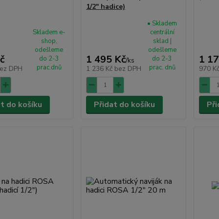
1/2" hadice)
• Skladem
Skladem e-
centrální
shop,
sklad |
odešleme
odešleme
č
1 495 Kč
1 17
do 2-3
do 2-3
/
ks
prac.dnů
prac. dnů
ez DPH
1 236 Kč
bez DPH
970 K
at do košíku
Přidat do košíku
Při