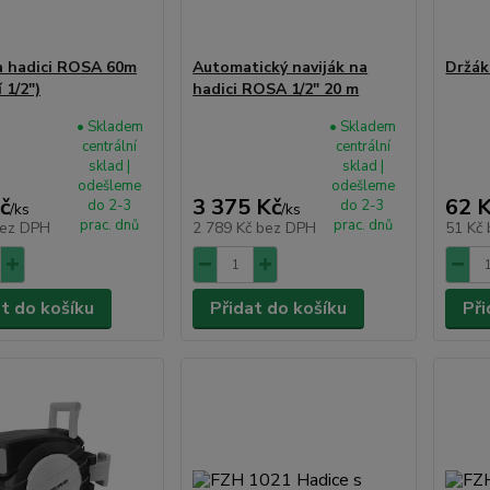
a hadici ROSA 60m
Automatický naviják na
Držák
í 1/2")
hadici ROSA 1/2" 20 m
• Skladem
• Skladem
centrální
centrální
sklad |
sklad |
odešleme
odešleme
č
3 375 Kč
62 
do 2-3
do 2-3
/
ks
/
ks
prac. dnů
prac. dnů
ez DPH
2 789 Kč
bez DPH
51 Kč
at do košíku
Přidat do košíku
Při