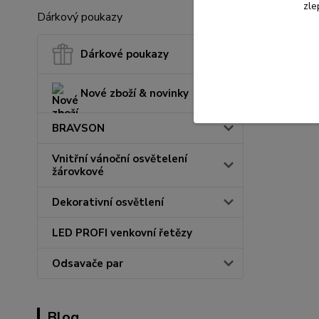
zle
Dárkový poukazy
Dárkové poukazy
Nové zboží & novinky
BRAVSON
Vnitřní vánoční osvětelení
žárovkové
Dekorativní osvětlení
LED PROFI venkovní řetězy
Odsavače par
Blog