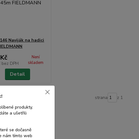
146 Naviják na hadici
FIELDMANN
 Kč
Není
skladem
č
bez DPH
Detail
c!
strana
z 1
blíbené produkty,
áte a ušetřili
které se dočasně
te nám tímto web