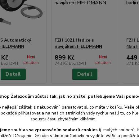
5 Automatický
FZH 1021 Hadice s
FZH 1
 FIELDMANN
navijákem FIELDMANN
45m 
 Kč
899 Kč
449
Není
Není
skladem
skladem
č
bez DPH
743 Kč
bez DPH
371 K
Detail
Detail
shop Železodům zůstal tak, jak ho znáte, potřebujeme Vaši pomo
o
nejlepší zážitek z nakupování
, pamatovat si, co máte v košíku, Vaše o
pokaždé přihlašovat a na našich stránkách vždy rychle našli to, co hled
spoustu času zbytečným klikáním.
jeme souhlas s
e
zpracováním souborů cookies
t
j. malých souborů, 
hlížeči. Děkujeme, že nám s tímto požadavkem vyjdete vstříc a pomůže