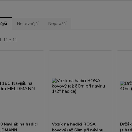
ější
Nejlevnější
Nejdražší
1-11 z 11
0 Naviják na hadici
Vozík na hadici ROSA
Držák
ELDMANN
kovový (až 60m při návinu
(s had