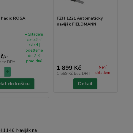
 hadic ROSA
FZH 1221 Automatický
naviják FIELDMANN
• Skladem
centrální
sklad |
odešleme
Kč
do 2-3
/
ks
prac. dnů
bez DPH
1 899 Kč
Není
skladem
1 569 Kč
bez DPH
dat do košíku
Detail