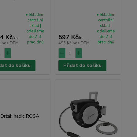
• Skladem
• Skladem
centrální
centrální
sklad |
sklad |
odešleme
odešleme
4 Kč
597 Kč
do 2-3
do 2-3
/
ks
/
ks
prac. dnů
prac. dnů
č
bez DPH
493 Kč
bez DPH
dat do košíku
Přidat do košíku