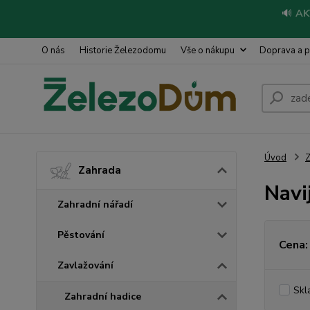
🔊
AK
O nás
Historie Železodomu
Vše o nákupu
Doprava a p
Úvod
Z
Zahrada
Navi
Zahradní nářadí
Pěstování
Cena:
Zavlažování
Skl
Zahradní hadice