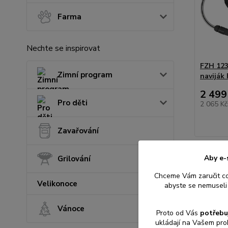
Farma
Nechte se inspirovat
FZH 123
Zimní program
naviják
2 499
Pro děti
2 065 K
Zavařování
Aby e-
Grilování
Chceme Vám zaručit c
Velikonoce
abyste se nemuseli 
Vánoce
Proto od Vás
potřebu
ukládají na Vašem pro