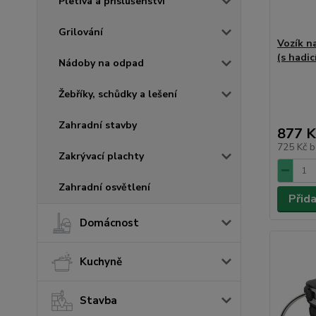
Pletiva a příslušenství
Grilování
Vozík n
(s hadic
Nádoby na odpad
Žebříky, schůdky a lešení
Zahradní stavby
877 K
725 Kč
b
Zakrývací plachty
Zahradní osvětlení
Přid
Domácnost
Kuchyně
Stavba