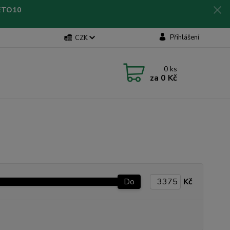
LETO10
Přihlášení
CZK
0
ks
za
0 Kč
Do
Kč