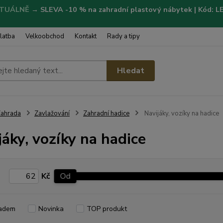
TUÁLNĚ
→
SLEVA -10 % na zahradní plastový nábytek | Kód: 
latba
Velkoobchod
Kontakt
Rady a tipy
Hledat
ahrada
Zavlažování
Zahradní hadice
Navijáky, vozíky na hadice
jáky, vozíky na hadice
Kč
Od
adem
Novinka
TOP produkt