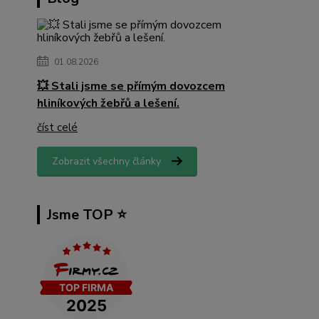
01.08.2026
💥 Stali jsme se přímým dovozcem
hliníkových žebřů a lešení.
číst celé
Zobrazit všechny články
Jsme TOP ⭐️