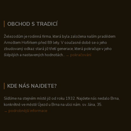
OBCHOD S TRADICÍ
Železodům je rodinná firma, která byla založena naším pradědem
Arnoštem Hofírkem před 89 lety. V současné době se o jeho
zbudovaný odkaz stará již třetí generace, která pokračuje v jeho
šlépějích a nastavených hodnotách..
→ pokračování
KDE NÁS NAJDETE?
Sídlíme na stejném místě již od roku 1932. Najdete nás nedalo Brna,
konkrétně ve městě Újezd u Brna na ulici nám. sv. Jána, 35.
→
podrobnější informace