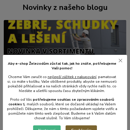
Novinky z našeho blogu
Aby e-shop Železodům zůstal tak, jak ho znáte, potřebujeme
Vaši pomoc!
01
.
08
.
2026
Chceme Vám zaručit co
nejlepší zážitek z nakupování
, pamatovat
💥 Stali jsme se přímým dovozcem hliníkových žebřů a
si, co máte v košíku, Vaše oblíbené produkty, abyste se nemuseli
lešení.
pokaždé přihlašovat a na našich stránkách vždy rychle našli to, co
hledáte a ušetřili spoustu času zbytečným klikáním.
číst celé
Proto od Vás
potřebujeme souhlas s
e
zpracováním souborů
cookies
t
j. malých souborů, které se dočasně ukládají na Vašem
prohlížeči. Děkujeme, že nám s tímto požadavkem vyjdete vstříc a
pomůžete nám tímto web zlepšovat. Budeme se k Vašim datům
chovat slušně. To Vám slibujeme!