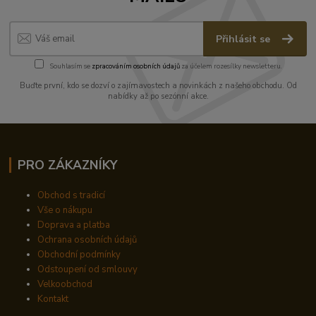
Přihlásit se
Souhlasím se
zpracováním osobních údajů
za účelem rozesílky newsletteru.
Buďte první, kdo se dozví o zajímavostech a novinkách z našeho obchodu. Od
nabídky až po sezónní akce.
PRO ZÁKAZNÍKY
Obchod s tradicí
Vše o nákupu
Doprava a platba
Ochrana osobních údajů
Obchodní podmínky
Odstoupení od smlouvy
Velkoobchod
Kontakt