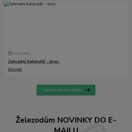
31
.
01
.
2025
Zahradní kalendář - únor.
číst celé
Zobrazit všechny články
Železodům NOVINKY DO E-
MAILU