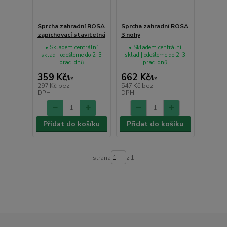
Sprcha zahradní ROSA
Sprcha zahradní ROSA
zapichovací stavitelná
3 nohy
• Skladem centrální
• Skladem centrální
sklad | odešleme do 2-3
sklad | odešleme do 2-3
prac. dnů
prac. dnů
359 Kč
662 Kč
/
ks
/
ks
297 Kč
bez
547 Kč
bez
DPH
DPH
Přidat do košíku
Přidat do košíku
strana
z 1