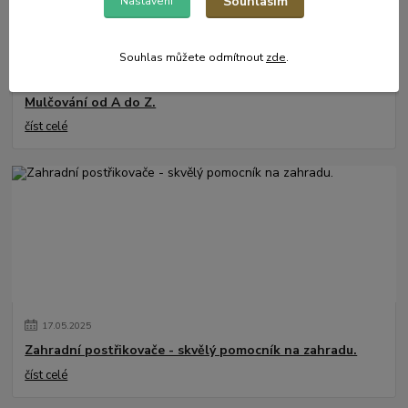
Souhlasím
Nastavení
Souhlas můžete odmítnout
zde
.
31
.
05
.
2025
Mulčování od A do Z.
číst celé
17
.
05
.
2025
Zahradní postřikovače - skvělý pomocník na zahradu.
číst celé