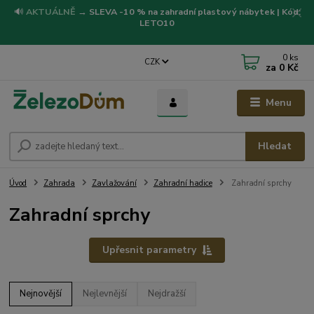
🔊
AKTUÁLNĚ
→
SLEVA -10 % na zahradní plastový nábytek | Kód:
LETO10
0
ks
CZK
za
0 Kč
Menu
Hledat
Úvod
Zahrada
Zavlažování
Zahradní hadice
Zahradní sprchy
Zahradní sprchy
Upřesnit parametry
Nejnovější
Nejlevnější
Nejdražší