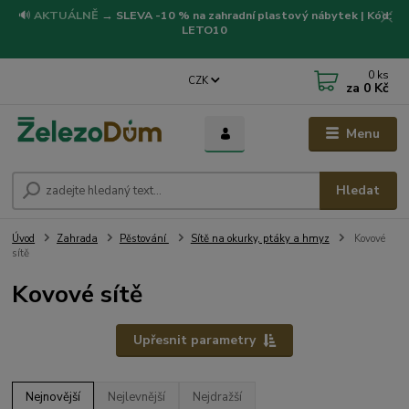
🔊
AKTUÁLNĚ
→
SLEVA -10 % na zahradní plastový nábytek | Kód:
LETO10
0
ks
CZK
za
0 Kč
Menu
Hledat
Úvod
Zahrada
Pěstování
Sítě na okurky, ptáky a hmyz
Kovové
sítě
Kovové sítě
Upřesnit parametry
Nejnovější
Nejlevnější
Nejdražší