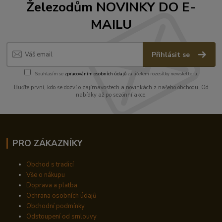
Železodům NOVINKY DO E-
MAILU
Přihlásit se
Souhlasím se
zpracováním osobních údajů
za účelem rozesílky newsletteru.
Buďte první, kdo se dozví o zajímavostech a novinkách z našeho obchodu. Od
nabídky až po sezónní akce.
PRO ZÁKAZNÍKY
Obchod s tradicí
Vše o nákupu
Doprava a platba
Ochrana osobních údajů
Obchodní podmínky
Odstoupení od smlouvy