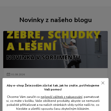
Novinky z našeho blogu
01
.
08
.
2026
💥 Stali jsme se přímým dovozcem hliníkových žebřů a
lešení.
Aby e-shop Železodům zůstal tak, jak ho znáte, potřebujeme
Vaši pomoc!
číst celé
Chceme Vám zaručit co
nejlepší zážitek z nakupování
, pamatovat
si, co máte v košíku, Vaše oblíbené produkty, abyste se nemuseli
pokaždé přihlašovat a na našich stránkách vždy rychle našli to, co
hledáte a ušetřili spoustu času zbytečným klikáním.