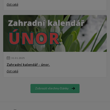
číst celé
31
.
01
.
2025
Zahradní kalendář - únor.
číst celé
Zobrazit všechny články