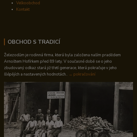
Velkoobchod
Kontakt
OBCHOD S TRADICÍ
Železodům je rodinná firma, která byla založena naším pradědem
Arnoštem Hofírkem před 89 lety. V současné době se o jeho
zbudovaný odkaz stará již třetí generace, která pokračuje v jeho
šlépějích a nastavených hodnotách..
→ pokračování