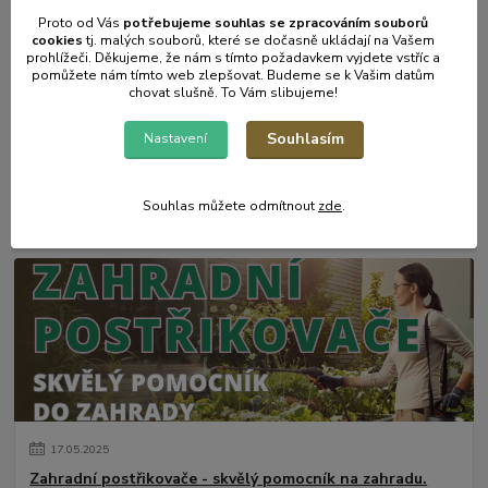
Proto od Vás
potřebujeme souhlas s
e
zpracováním souborů
cookies
t
j. malých souborů, které se dočasně ukládají na Vašem
prohlížeči. Děkujeme, že nám s tímto požadavkem vyjdete vstříc a
pomůžete nám tímto web zlepšovat. Budeme se k Vašim datům
chovat slušně. To Vám slibujeme!
Souhlasím
Nastavení
31
.
05
.
2025
Mulčování od A do Z.
Souhlas můžete odmítnout
zde
.
číst celé
17
.
05
.
2025
Zahradní postřikovače - skvělý pomocník na zahradu.