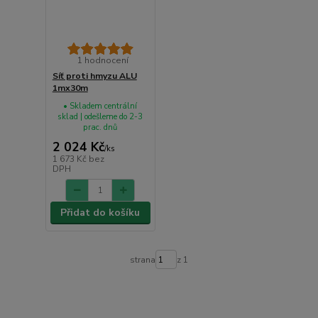
1 hodnocení
Síť proti hmyzu ALU
1mx30m
• Skladem centrální
sklad | odešleme do 2-3
prac. dnů
2 024 Kč
/
ks
1 673 Kč
bez
DPH
Přidat do košíku
strana
z 1