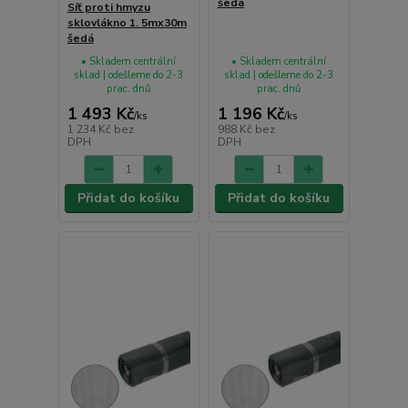
šedá
Síť proti hmyzu
sklovlákno 1. 5mx30m
šedá
• Skladem centrální
• Skladem centrální
sklad | odešleme do 2-3
sklad | odešleme do 2-3
prac. dnů
prac. dnů
1 493 Kč
1 196 Kč
/
ks
/
ks
1 234 Kč
bez
988 Kč
bez
DPH
DPH
Přidat do košíku
Přidat do košíku