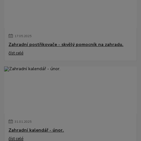
17
.
05
.
2025
Zahradní postřikovače - skvělý pomocník na zahradu.
číst celé
31
.
01
.
2025
Zahradní kalendář - únor.
číst celé