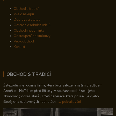
Obchod s tradicí
Vše o nákupu
Doprava a platba
Ochrana osobních údajů
Obchodní podmínky
Odstoupení od smlouvy
Velkoobchod
Kontakt
OBCHOD S TRADICÍ
Železodům je rodinná firma, která byla založena naším pradědem
Arnoštem Hofírkem před 89 lety. V současné době se o jeho
zbudovaný odkaz stará již třetí generace, která pokračuje v jeho
šlépějích a nastavených hodnotách..
→ pokračování