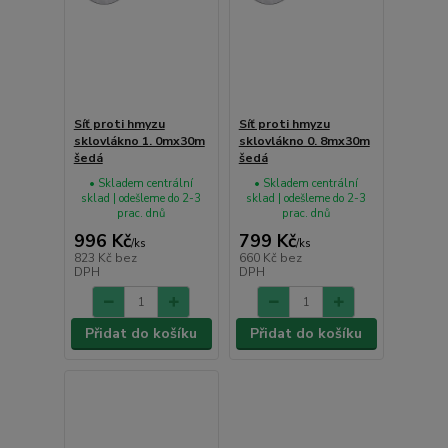
Síť proti hmyzu
Síť proti hmyzu
sklovlákno 1. 0mx30m
sklovlákno 0. 8mx30m
šedá
šedá
• Skladem centrální
• Skladem centrální
sklad | odešleme do 2-3
sklad | odešleme do 2-3
prac. dnů
prac. dnů
996 Kč
799 Kč
/
ks
/
ks
823 Kč
bez
660 Kč
bez
DPH
DPH
Přidat do košíku
Přidat do košíku