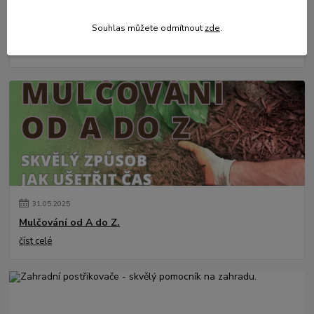
01
.
08
.
2026
💥 Stali jsme se přímým dovozcem hliníkových žebřů a
Souhlas můžete odmítnout
zde
.
lešení.
číst celé
31
.
05
.
2025
Mulčování od A do Z.
číst celé