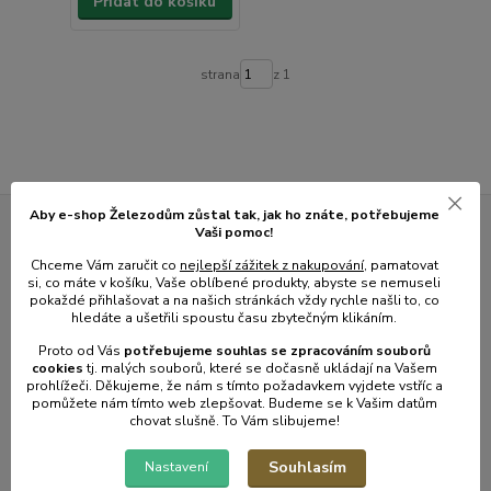
Přidat do košíku
strana
z 1
Aby e-shop Železodům zůstal tak, jak ho znáte, potřebujeme
Vaši pomoc!
Novinky z našeho blogu
Chceme Vám zaručit co
nejlepší zážitek z nakupování
, pamatovat
si, co máte v košíku, Vaše oblíbené produkty, abyste se nemuseli
pokaždé přihlašovat a na našich stránkách vždy rychle našli to, co
hledáte a ušetřili spoustu času zbytečným klikáním.
Proto od Vás
potřebujeme souhlas s
e
zpracováním souborů
cookies
t
j. malých souborů, které se dočasně ukládají na Vašem
prohlížeči. Děkujeme, že nám s tímto požadavkem vyjdete vstříc a
pomůžete nám tímto web zlepšovat. Budeme se k Vašim datům
chovat slušně. To Vám slibujeme!
Souhlasím
Nastavení