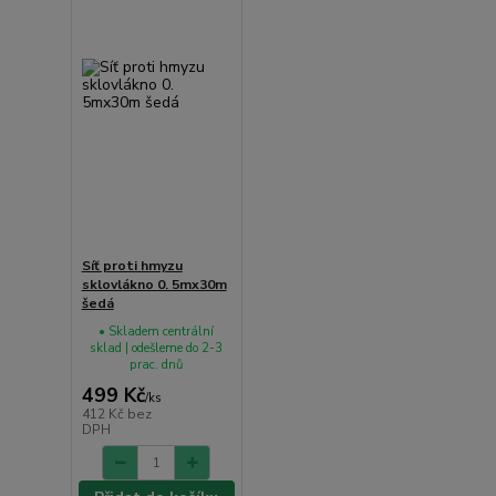
Síť proti hmyzu
sklovlákno 0. 5mx30m
šedá
• Skladem centrální
sklad | odešleme do 2-3
prac. dnů
499 Kč
/
ks
412 Kč
bez
DPH