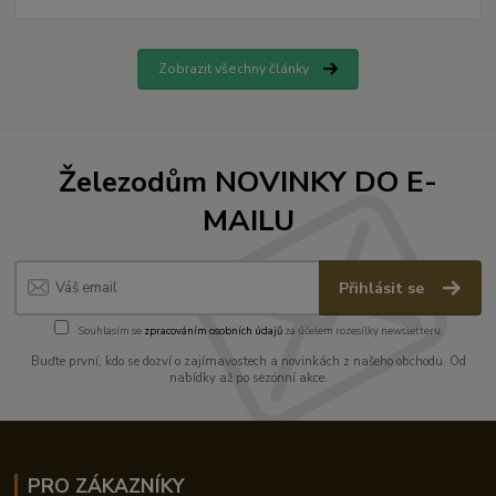
Zobrazit všechny články
Železodům NOVINKY DO E-
MAILU
Přihlásit se
Souhlasím se
zpracováním osobních údajů
za účelem rozesílky newsletteru.
Buďte první, kdo se dozví o zajímavostech a novinkách z našeho obchodu. Od
nabídky až po sezónní akce.
PRO ZÁKAZNÍKY