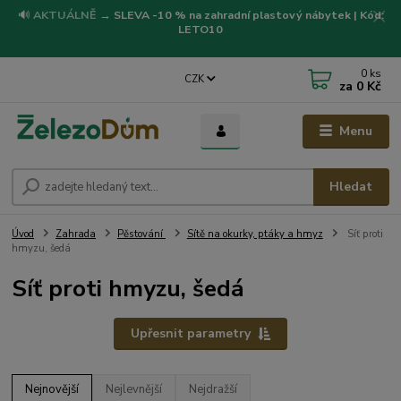
🔊
AKTUÁLNĚ
→
SLEVA -10 % na zahradní plastový nábytek | Kód:
LETO10
0
ks
CZK
za
0 Kč
Menu
Hledat
Úvod
Zahrada
Pěstování
Sítě na okurky, ptáky a hmyz
Síť proti
hmyzu, šedá
Síť proti hmyzu, šedá
Upřesnit parametry
Nejnovější
Nejlevnější
Nejdražší