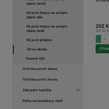
zipem, černá
Síť proti hmyzu se suchým
zipem, bílá
202 K
Síť proti hmyzu se suchým
167 Kč
b
zipem, šedá
Síť proti ptákům
Přid
Síť na okurky
Kovové sítě
Ochrana proti okusu
Ochrana proti mrazu
Zahradní textílie
Pytle na brambory, obilí