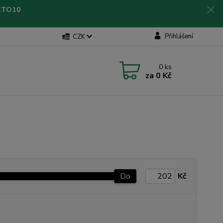
LETO10
Přihlášení
CZK
0
ks
za
0 Kč
Do
Kč