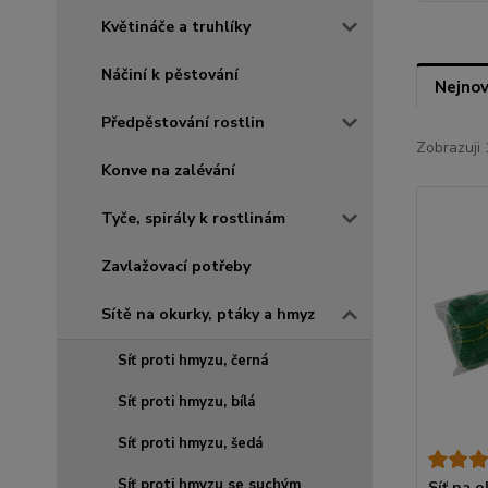
Květináče a truhlíky
Náčiní k pěstování
Nejnov
Předpěstování rostlin
Zobrazuji 
Konve na zalévání
Tyče, spirály k rostlinám
Zavlažovací potřeby
Sítě na okurky, ptáky a hmyz
Síť proti hmyzu, černá
Síť proti hmyzu, bílá
Síť proti hmyzu, šedá
Síť proti hmyzu se suchým
Síť na 