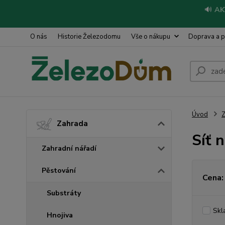
🔊
AK
O nás
Historie Železodomu
Vše o nákupu
Doprava a p
Úvod
Z
Zahrada
Síť 
Zahradní nářadí
Pěstování
Cena:
Substráty
Skl
Hnojiva