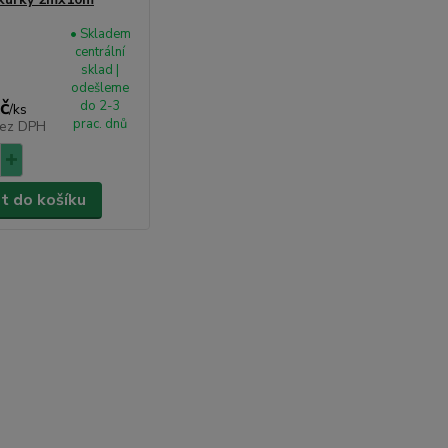
• Skladem
centrální
sklad |
odešleme
č
do 2-3
/
ks
prac. dnů
ez DPH
at do košíku