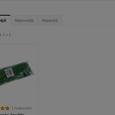
ější
Nejlevnější
Nejdražší
1-1 z 1
1 hodnocení
okurky 2mx10m