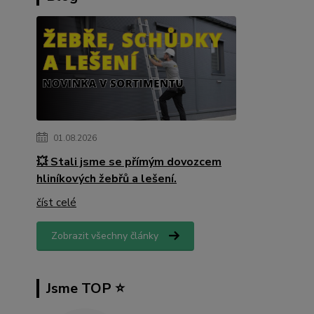
01.08.2026
💥 Stali jsme se přímým dovozcem
hliníkových žebřů a lešení.
číst celé
Zobrazit všechny články
Jsme TOP ⭐️