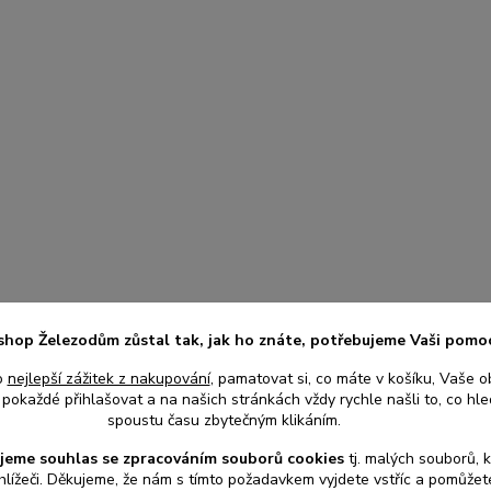
shop Železodům zůstal tak, jak ho znáte, potřebujeme Vaši pomo
o
nejlepší zážitek z nakupování
, pamatovat si, co máte v košíku, Vaše o
pokaždé přihlašovat a na našich stránkách vždy rychle našli to, co hled
spoustu času zbytečným klikáním.
jeme souhlas s
e
zpracováním souborů cookies
t
j. malých souborů, 
hlížeči. Děkujeme, že nám s tímto požadavkem vyjdete vstříc a pomůže