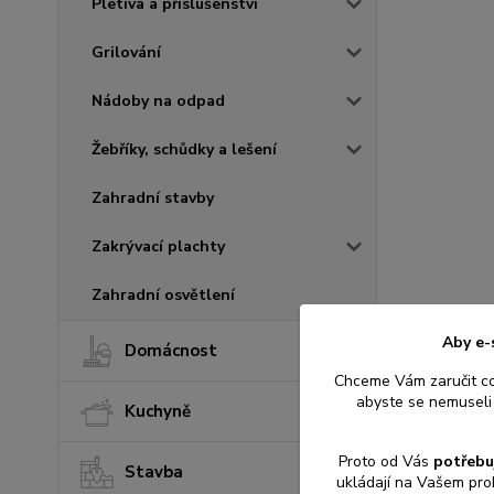
Pletiva a příslušenství
Grilování
Nádoby na odpad
Žebříky, schůdky a lešení
Zahradní stavby
Zakrývací plachty
Zahradní osvětlení
Aby e-
Domácnost
Chceme Vám zaručit c
abyste se nemuseli 
Kuchyně
Proto od Vás
potřebu
Stavba
ukládají na Vašem pro