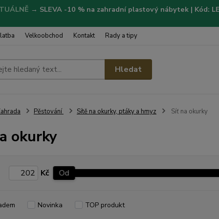
TUÁLNĚ
→
SLEVA -10 % na zahradní plastový nábytek | Kód: 
latba
Velkoobchod
Kontakt
Rady a tipy
Hledat
ahrada
Pěstování
Sítě na okurky, ptáky a hmyz
Síť na okurky
na okurky
Kč
Od
adem
Novinka
TOP produkt