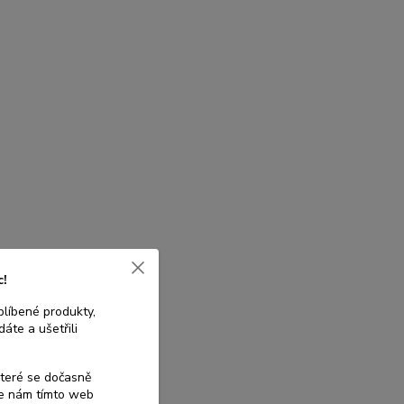
c!
blíbené produkty,
áte a ušetřili
které se dočasně
te nám tímto web