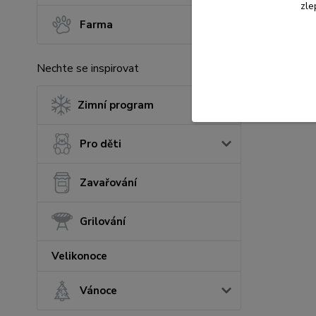
zle
Farma
Nechte se inspirovat
Zimní program
Pro děti
Zavařování
Grilování
Velikonoce
Vánoce