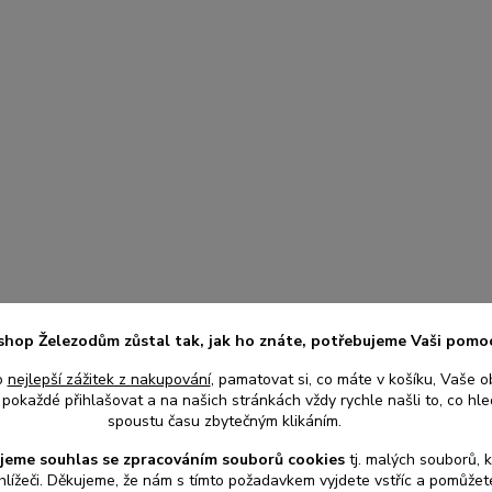
shop Železodům zůstal tak, jak ho znáte, potřebujeme Vaši pomo
o
nejlepší zážitek z nakupování
, pamatovat si, co máte v košíku, Vaše o
pokaždé přihlašovat a na našich stránkách vždy rychle našli to, co hled
spoustu času zbytečným klikáním.
jeme souhlas s
e
zpracováním souborů cookies
t
j. malých souborů, 
hlížeči. Děkujeme, že nám s tímto požadavkem vyjdete vstříc a pomůže