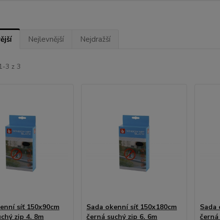
ější
Nejlevnější
Nejdražší
1-3 z 3
enní síť 150x90cm
Sada okenní síť 150x180cm
Sada 
chý zip 4. 8m
černá suchý zip 6. 6m
černá