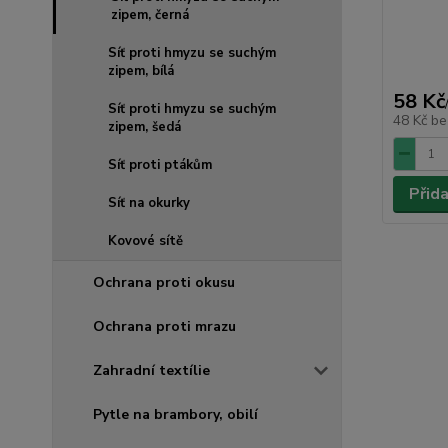
zipem, černá
Síť proti hmyzu se suchým
zipem, bílá
58 Kč
Síť proti hmyzu se suchým
48 Kč
be
zipem, šedá
Síť proti ptákům
Přid
Síť na okurky
Kovové sítě
Ochrana proti okusu
Ochrana proti mrazu
Zahradní textílie
Pytle na brambory, obilí