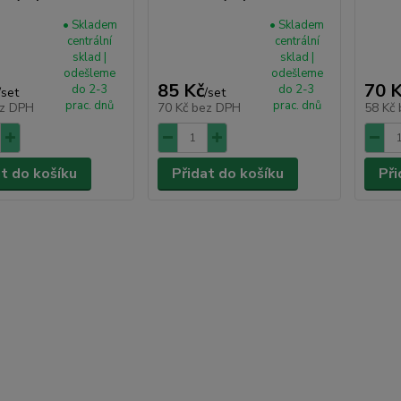
• Skladem
• Skladem
centrální
centrální
sklad |
sklad |
odešleme
odešleme
85 Kč
70 
do 2-3
do 2-3
/
set
/
set
prac. dnů
prac. dnů
z DPH
70 Kč
bez DPH
58 Kč
at do košíku
Přidat do košíku
Při