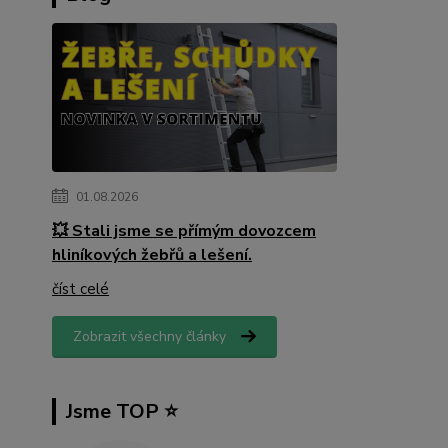
01.08.2026
💥 Stali jsme se přímým dovozcem
hliníkových žebřů a lešení.
číst celé
Zobrazit všechny články
Jsme TOP ⭐️