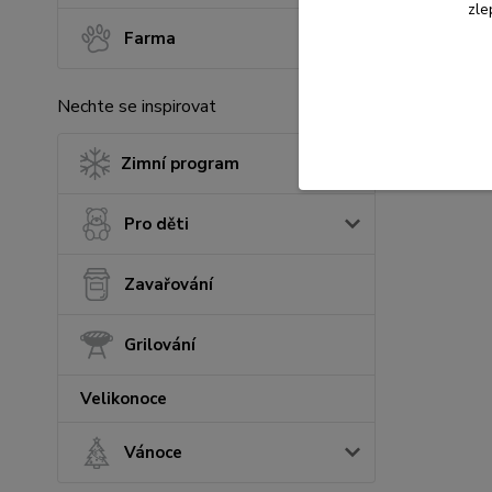
zle
Farma
Nechte se inspirovat
Zimní program
Pro děti
Zavařování
Grilování
Velikonoce
Vánoce