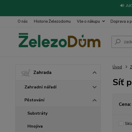
🔊
AK
O nás
Historie Železodomu
Vše o nákupu
Doprava a p
Úvod
Z
Zahrada
Síť 
Zahradní nářadí
Pěstování
Cena:
Substráty
Skl
Hnojiva