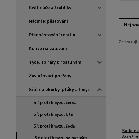
Květináče a truhlíky
Náčiní k pěstování
Nejnov
Předpěstování rostlin
Zobrazuji 
Konve na zalévání
Tyče, spirály k rostlinám
Zavlažovací potřeby
Sítě na okurky, ptáky a hmyz
Síť proti hmyzu, černá
Síť proti hmyzu, bílá
Síť proti hmyzu, šedá
Sada ok
černá su
Síť proti hmyzu se suchým