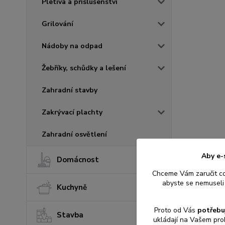
Pletiva a příslušenství
Grilování
Nádoby na odpad
Žebříky, schůdky a lešení
Zahradní stavby
Zakrývací plachty
Zahradní osvětlení
Aby e-
Domácnost
Chceme Vám zaručit c
abyste se nemuseli 
Kuchyně
Proto od Vás
potřebu
Stavba
ukládají na Vašem pro