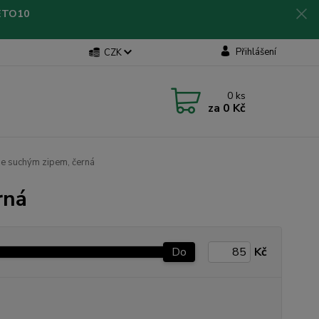
LETO10
Přihlášení
CZK
0
ks
za
0 Kč
se suchým zipem, černá
rná
Do
Kč