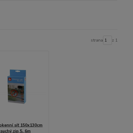
strana
z 1
okenní síť 150x130cm
 suchý zip 5. 6m