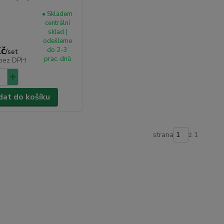
• Skladem
centrální
sklad |
odešleme
Kč
do 2-3
/
set
prac. dnů
bez DPH
dat do košíku
strana
z 1