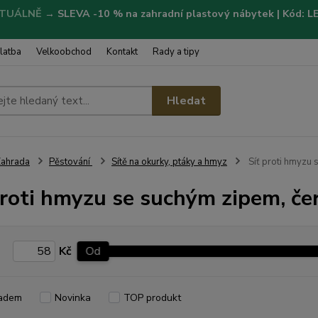
TUÁLNĚ
→
SLEVA -10 % na zahradní plastový nábytek | Kód: 
latba
Velkoobchod
Kontakt
Rady a tipy
Hledat
ahrada
Pěstování
Sítě na okurky, ptáky a hmyz
Síť proti hmyzu 
proti hmyzu se suchým zipem, če
Kč
Od
adem
Novinka
TOP produkt