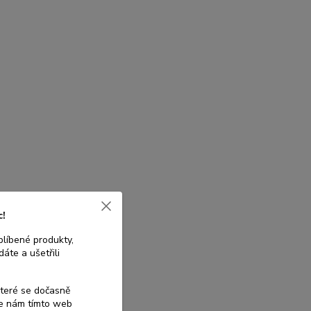
c!
blíbené produkty,
áte a ušetřili
které se dočasně
te nám tímto web