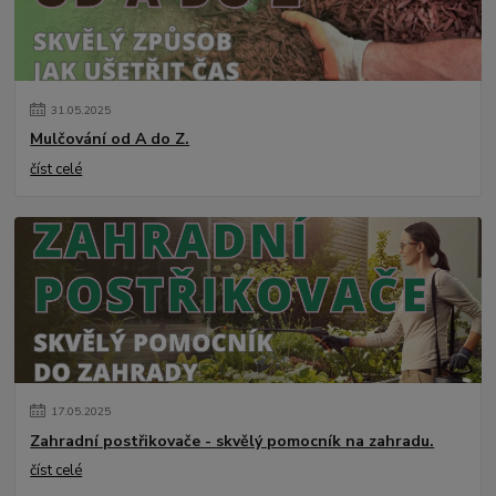
31
.
05
.
2025
Mulčování od A do Z.
číst celé
17
.
05
.
2025
Zahradní postřikovače - skvělý pomocník na zahradu.
číst celé