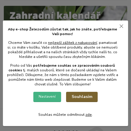
Aby e-shop Železodům zůstal tak, jak ho znáte, potřebujeme
Vaši pomoc!
Chceme Vám zaručit co
nejlepší zážitek z nakupování
, pamatovat
si, co máte v košíku, Vaše oblíbené produkty, abyste se nemuseli
pokaždé přihlašovat a na našich stránkách vždy rychle našli to, co
hledáte a ušetřili spoustu času zbytečným klikáním.
31
.
01
.
2025
Zahradní kalendář - únor.
Proto od Vás
potřebujeme souhlas s
e
zpracováním souborů
cookies
t
j. malých souborů, které se dočasně ukládají na Vašem
číst celé
prohlížeči. Děkujeme, že nám s tímto požadavkem vyjdete vstříc a
pomůžete nám tímto web zlepšovat. Budeme se k Vašim datům
chovat slušně. To Vám slibujeme!
Zobrazit všechny články
Souhlasím
Nastavení
Souhlas můžete odmítnout
zde
.
Železodům NOVINKY DO E-