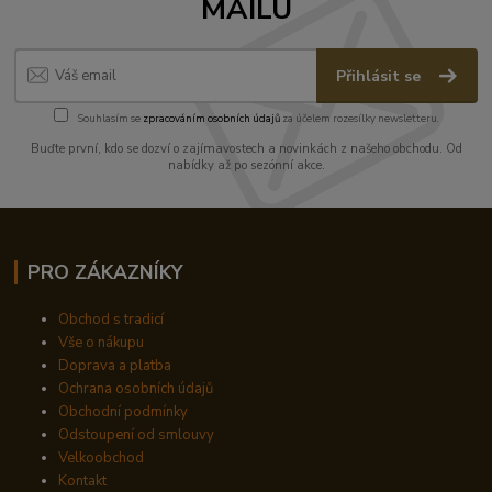
MAILU
Přihlásit se
Souhlasím se
zpracováním osobních údajů
za účelem rozesílky newsletteru.
Buďte první, kdo se dozví o zajímavostech a novinkách z našeho obchodu. Od
nabídky až po sezónní akce.
PRO ZÁKAZNÍKY
Obchod s tradicí
Vše o nákupu
Doprava a platba
Ochrana osobních údajů
Obchodní podmínky
Odstoupení od smlouvy
Velkoobchod
Kontakt