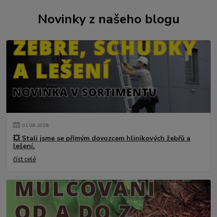
Novinky z našeho blogu
01
.
08
.
2026
💥 Stali jsme se přímým dovozcem hliníkových žebřů a
lešení.
číst celé