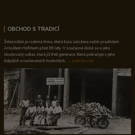
OBCHOD S TRADICÍ
Železodům je rodinná firma, která byla založena naším pradědem
Arnoštem Hofírkem před 89 lety. V současné době se o jeho
zbudovaný odkaz stará již třetí generace, která pokračuje v jeho
šlépějích a nastavených hodnotách..
→ pokračování