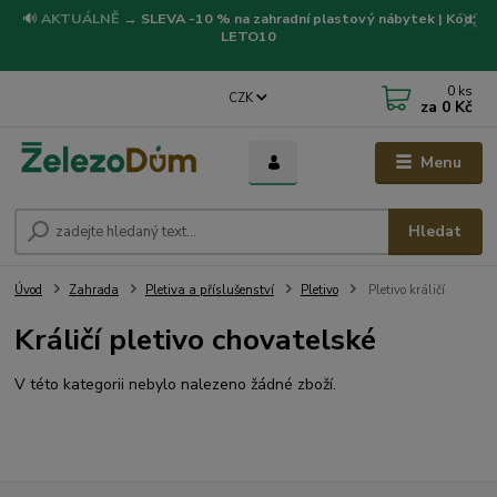
🔊
AKTUÁLNĚ
→
SLEVA -10 % na zahradní plastový nábytek | Kód:
LETO10
0
ks
CZK
za
0 Kč
Menu
Hledat
Úvod
Zahrada
Pletiva a příslušenství
Pletivo
Pletivo králičí
Králičí pletivo chovatelské
V této kategorii nebylo nalezeno žádné zboží.