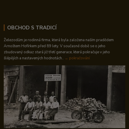
OBCHOD S TRADICÍ
Železodům je rodinná firma, která byla založena naším pradědem
Arnoštem Hofírkem před 89 lety. V současné době se o jeho
zbudovaný odkaz stará již třetí generace, která pokračuje v jeho
šlépějích a nastavených hodnotách..
→ pokračování