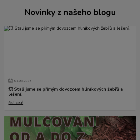
Novinky z našeho blogu
01
.
08
.
2026
💥 Stali jsme se přímým dovozcem hliníkových žebřů a
lešení.
číst celé