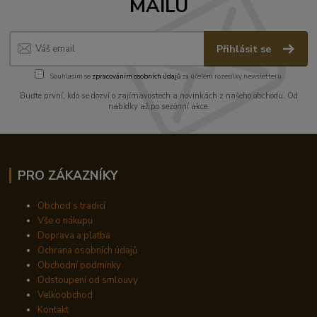
MAILU
Přihlásit se
Souhlasím se
zpracováním osobních údajů
za účelem rozesílky newsletteru.
Buďte první, kdo se dozví o zajímavostech a novinkách z našeho obchodu. Od
nabídky až po sezónní akce.
PRO ZÁKAZNÍKY
Obchod s tradicí
Vše o nákupu
Doprava a platba
Ochrana osobních údajů
Obchodní podmínky
Odstoupení od smlouvy
Velkoobchod
Kontakt