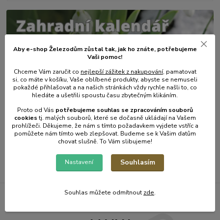
Aby e-shop Železodům zůstal tak, jak ho znáte, potřebujeme
Vaši pomoc!
Chceme Vám zaručit co
nejlepší zážitek z nakupování
, pamatovat
si, co máte v košíku, Vaše oblíbené produkty, abyste se nemuseli
pokaždé přihlašovat a na našich stránkách vždy rychle našli to, co
hledáte a ušetřili spoustu času zbytečným klikáním.
31
.
01
.
2025
Zahradní kalendář - únor.
Proto od Vás
potřebujeme souhlas s
e
zpracováním souborů
cookies
t
j. malých souborů, které se dočasně ukládají na Vašem
číst celé
prohlížeči. Děkujeme, že nám s tímto požadavkem vyjdete vstříc a
pomůžete nám tímto web zlepšovat. Budeme se k Vašim datům
chovat slušně. To Vám slibujeme!
Zobrazit všechny články
Souhlasím
Nastavení
Souhlas můžete odmítnout
zde
.
Železodům NOVINKY DO E-