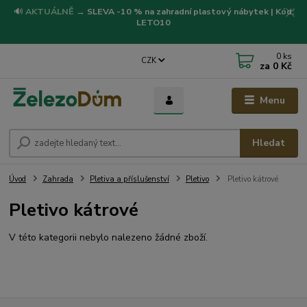
🔊
AKTUÁLNĚ
→
SLEVA -10 % na zahradní plastový nábytek | Kód:
LETO10
0
ks
CZK
za
0 Kč
Menu
Hledat
Úvod
Zahrada
Pletiva a příslušenství
Pletivo
Pletivo kátrové
Pletivo kátrové
V této kategorii nebylo nalezeno žádné zboží.