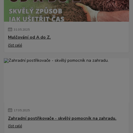
31
.
05
.
2025
Mulčování od A do Z.
číst celé
17
.
05
.
2025
Zahradní postřikovače - skvělý pomocník na zahradu.
číst celé