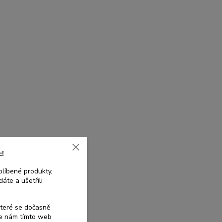
c!
blíbené produkty,
áte a ušetřili
které se dočasně
te nám tímto web