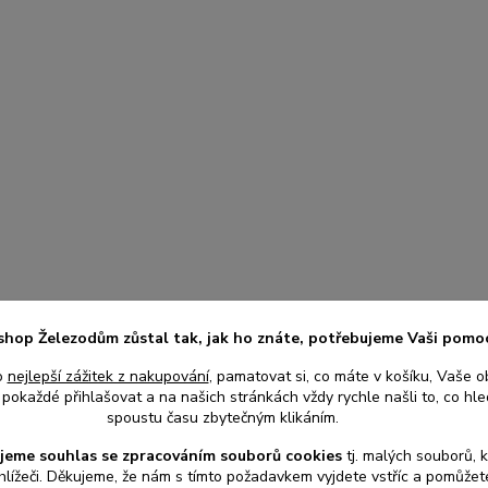
shop Železodům zůstal tak, jak ho znáte, potřebujeme Vaši pomo
o
nejlepší zážitek z nakupování
, pamatovat si, co máte v košíku, Vaše o
pokaždé přihlašovat a na našich stránkách vždy rychle našli to, co hled
spoustu času zbytečným klikáním.
jeme souhlas s
e
zpracováním souborů cookies
t
j. malých souborů, 
hlížeči. Děkujeme, že nám s tímto požadavkem vyjdete vstříc a pomůže