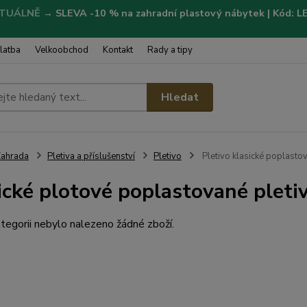
TUÁLNĚ
→
SLEVA -10 % na zahradní plastový nábytek | Kód: 
latba
Velkoobchod
Kontakt
Rady a tipy
Hledat
ahrada
Pletiva a příslušenství
Pletivo
Pletivo klasické poplasto
ické plotové poplastované pleti
tegorii nebylo nalezeno žádné zboží.