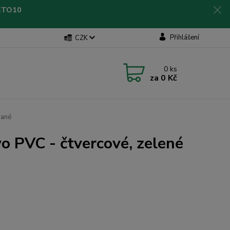
LETO10
Přihlášení
CZK
0
ks
za
0 Kč
vané
vo PVC - čtvercové, zelené