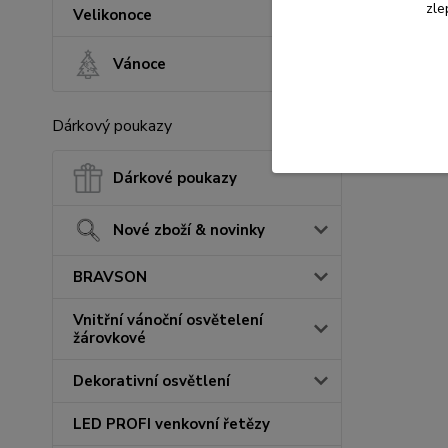
zle
Velikonoce
Vánoce
Dárkový poukazy
Dárkové poukazy
Nové zboží & novinky
BRAVSON
Vnitřní vánoční osvětelení
žárovkové
Dekorativní osvětlení
LED PROFI venkovní řetězy