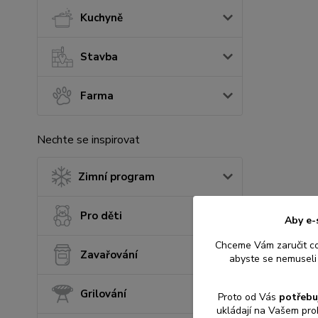
Kuchyně
Stavba
Farma
Nechte se inspirovat
Zimní program
Pro děti
Aby e-
Chceme Vám zaručit c
Zavařování
abyste se nemuseli 
Grilování
Proto od Vás
potřebu
ukládají na Vašem pro