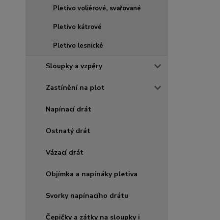
Pletivo voliérové, svařované
Pletivo kátrové
Pletivo lesnické
Sloupky a vzpěry
Zastínění na plot
Napínací drát
Ostnatý drát
Vázací drát
Objímka a napínáky pletiva
Svorky napínacího drátu
Čepičky a zátky na sloupky i