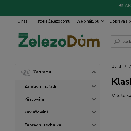
🔊
AK
O nás
Historie Železodomu
Vše o nákupu
Doprava a p
Úvod
Z
Zahrada
Klas
Zahradní nářadí
V této ka
Pěstování
Zavlažování
Zahradní technika