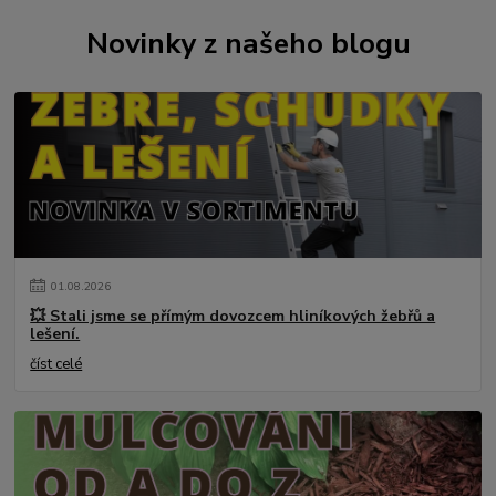
Novinky z našeho blogu
01
.
08
.
2026
💥 Stali jsme se přímým dovozcem hliníkových žebřů a
lešení.
číst celé