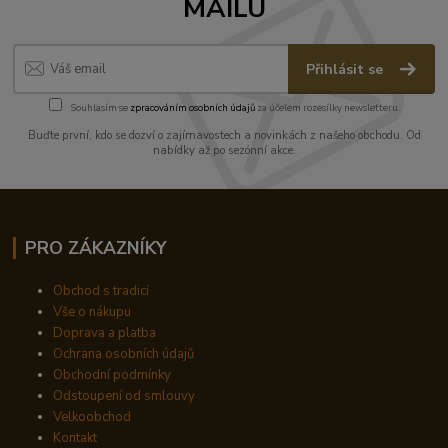
MAILU
Přihlásit se
Souhlasím se
zpracováním osobních údajů
za účelem rozesílky newsletteru.
Buďte první, kdo se dozví o zajímavostech a novinkách z našeho obchodu. Od
nabídky až po sezónní akce.
PRO ZÁKAZNÍKY
Obchod s tradicí
Vše o nákupu
Doprava a platba
Ochrana osobních údajů
Obchodní podmínky
Odstoupení od smlouvy
Velkoobchod
Kontakt