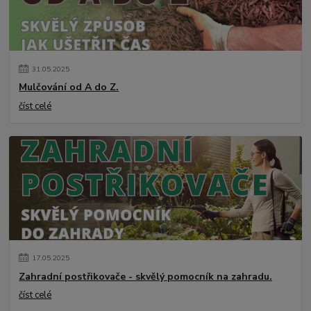
31
.
05
.
2025
Mulčování od A do Z.
číst celé
17
.
05
.
2025
Zahradní postřikovače - skvělý pomocník na zahradu.
číst celé