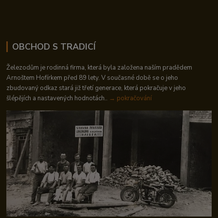
OBCHOD S TRADICÍ
Železodům je rodinná firma, která byla založena naším pradědem
Arnoštem Hofírkem před 89 lety. V současné době se o jeho
zbudovaný odkaz stará již třetí generace, která pokračuje v jeho
šlépějích a nastavených hodnotách..
→ pokračování