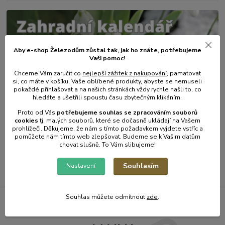
Aby e-shop Železodům zůstal tak, jak ho znáte, potřebujeme
Vaši pomoc!
Chceme Vám zaručit co
nejlepší zážitek z nakupování
, pamatovat
si, co máte v košíku, Vaše oblíbené produkty, abyste se nemuseli
pokaždé přihlašovat a na našich stránkách vždy rychle našli to, co
hledáte a ušetřili spoustu času zbytečným klikáním.
31
.
01
.
2025
Zahradní kalendář - únor.
Proto od Vás
potřebujeme souhlas s
e
zpracováním souborů
cookies
t
j. malých souborů, které se dočasně ukládají na Vašem
číst celé
prohlížeči. Děkujeme, že nám s tímto požadavkem vyjdete vstříc a
pomůžete nám tímto web zlepšovat. Budeme se k Vašim datům
chovat slušně. To Vám slibujeme!
Zobrazit všechny články
Souhlasím
Nastavení
Souhlas můžete odmítnout
zde
.
Železodům NOVINKY DO E-