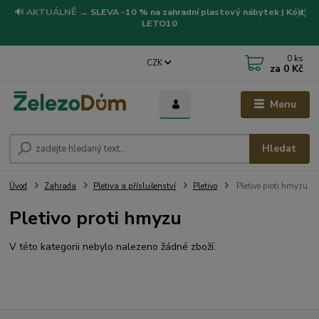
🔊
AKTUÁLNĚ
→
SLEVA -10 % na zahradní plastový nábytek | Kód:
LETO10
0
ks
CZK
za
0 Kč
Menu
Hledat
Úvod
Zahrada
Pletiva a příslušenství
Pletivo
Pletivo proti hmyzu
Pletivo proti hmyzu
V této kategorii nebylo nalezeno žádné zboží.