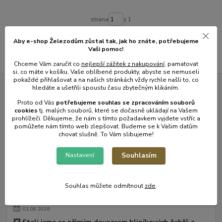
strana
z 1
Aby e-shop Železodům zůstal tak, jak ho znáte, potřebujeme
Vaši pomoc!
Chceme Vám zaručit co
nejlepší zážitek z nakupování
, pamatovat
si, co máte v košíku, Vaše oblíbené produkty, abyste se nemuseli
pokaždé přihlašovat a na našich stránkách vždy rychle našli to, co
hledáte a ušetřili spoustu času zbytečným klikáním.
Novinky z našeho blogu
Proto od Vás
potřebujeme souhlas s
e
zpracováním souborů
cookies
t
j. malých souborů, které se dočasně ukládají na Vašem
prohlížeči. Děkujeme, že nám s tímto požadavkem vyjdete vstříc a
pomůžete nám tímto web zlepšovat. Budeme se k Vašim datům
chovat slušně. To Vám slibujeme!
Souhlasím
Nastavení
Souhlas můžete odmítnout
zde
.
01
.
08
.
2026