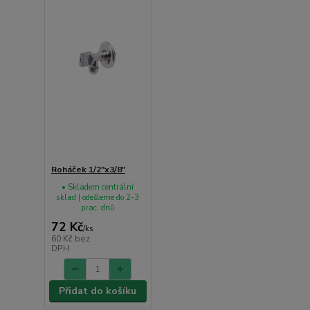
Roháček 1/2"x3/8"
• Skladem centrální
sklad | odešleme do 2-3
prac. dnů
72 Kč
/
ks
60 Kč
bez
DPH
Přidat do košíku