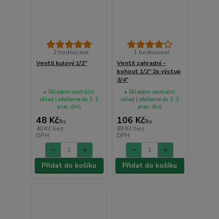
2 hodnocení
1 hodnocení
Ventil kulový 1/2"
Ventil zahradní -
kohout 1/2" 2x výstup
3/4"
• Skladem centrální
• Skladem centrální
sklad | odešleme do 2-3
sklad | odešleme do 2-3
prac. dnů
prac. dnů
48 Kč
106 Kč
/
ks
/
ks
40 Kč
bez
88 Kč
bez
DPH
DPH
Přidat do košíku
Přidat do košíku