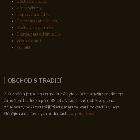
Obchod s tradicí
Vše o nákupu
Doprava a platba
Ochrana osobních údajů
Obchodní podmínky
Odstoupení od smlouvy
Velkoobchod
Kontakt
OBCHOD S TRADICÍ
Železodům je rodinná firma, která byla založena naším pradědem
Arnoštem Hofírkem před 89 lety. V současné době se o jeho
zbudovaný odkaz stará již třetí generace, která pokračuje v jeho
šlépějích a nastavených hodnotách..
→ pokračování