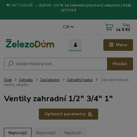
🔊
AKTUÁLNĚ
→
SLEVA -10 % na zahradní plastový nábytek | Kód:
LETO10
0
ks
CZK
za
0 Kč
Menu
Hledat
Úvod
Zahrada
Zavlažování
Zahradní hadice
Zahradní kohouty,
ventily, roháčky
Ventily zahradní 1/2" 3/4" 1"
Upřesnit parametry
Nejnovější
Nejlevnější
Nejdražší