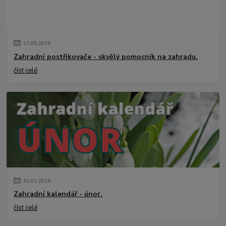
17
.
05
.
2025
Zahradní postřikovače - skvělý pomocník na zahradu.
číst celé
31
.
01
.
2025
Zahradní kalendář - únor.
číst celé