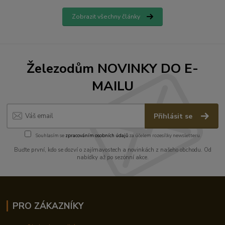
Zobrazit všechny články
Železodům NOVINKY DO E-
MAILU
Přihlásit se
Souhlasím se
zpracováním osobních údajů
za účelem rozesílky newsletteru.
Buďte první, kdo se dozví o zajímavostech a novinkách z našeho obchodu. Od
nabídky až po sezónní akce.
PRO ZÁKAZNÍKY