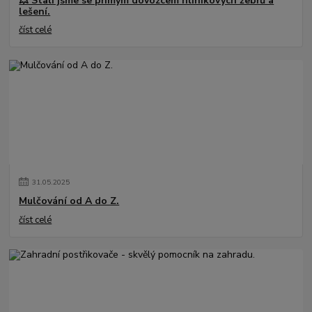
💥 Stali jsme se přímým dovozcem hliníkových žebřů a
lešení.
číst celé
31
.
05
.
2025
Mulčování od A do Z.
číst celé