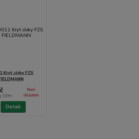
1 Kryt cívky FZS
 FIELDMANN
č
Není
skladem
z DPH
Detail