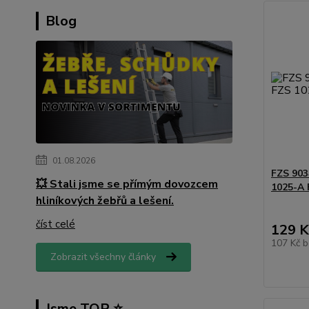
Blog
01.08.2026
FZS 903
💥 Stali jsme se přímým dovozcem
1025-A
hliníkových žebřů a lešení.
číst celé
129 K
107 Kč
b
Zobrazit všechny články
Jsme TOP ⭐️