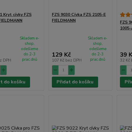
1 Kryt cívky FZS
FZS 9030 Cívka FZS 2105-E
 FIELDMANN
FIELDMANN
FZS 9
1005
Skladem e-
Skladem e-
shop,
shop,
odešleme
odešleme
129 Kč
39 
do 2-3
do 2-3
prac.dnů
prac.dnů
z DPH
107 Kč
bez DPH
32 Kč
at do košíku
Přidat do košíku
Při