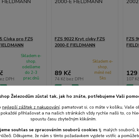
5 Cívka pro FZS
FZS 9022 Kryt cívky FZS
FZS 9
 FIELDMANN
2000-E FIELDMANN
FIEL
Skladem e-
shop,
Skladem e-
odešleme
shop,
č
89 Kč
129
do 2-3
méně než
prac.dnů
5ks
ez DPH
74 Kč
bez DPH
107 K
shop Železodům zůstal tak, jak ho znáte, potřebujeme Vaši pomo
at do košíku
Přidat do košíku
Při
o
nejlepší zážitek z nakupování
, pamatovat si, co máte v košíku, Vaše o
pokaždé přihlašovat a na našich stránkách vždy rychle našli to, co hled
spoustu času zbytečným klikáním.
jeme souhlas s
e
zpracováním souborů cookies
t
j. malých souborů, 
hlížeči. Děkujeme, že nám s tímto požadavkem vyjdete vstříc a pomůže