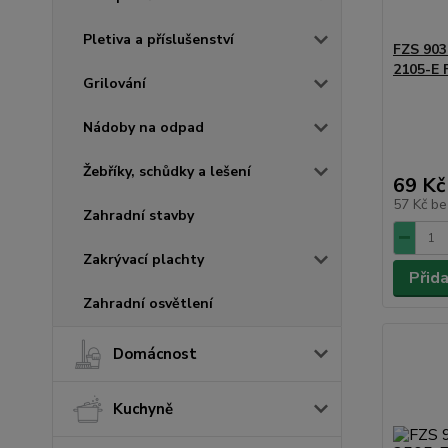
Pletiva a příslušenství
FZS 903
2105-E
Grilování
Nádoby na odpad
Žebříky, schůdky a lešení
69 Kč
57 Kč
be
Zahradní stavby
Zakrývací plachty
Přid
Zahradní osvětlení
Domácnost
Kuchyně