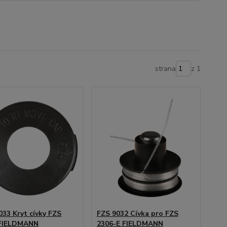
strana
z 1
033 Kryt cívky FZS
FZS 9032 Cívka pro FZS
 FIELDMANN
2306-E FIELDMANN