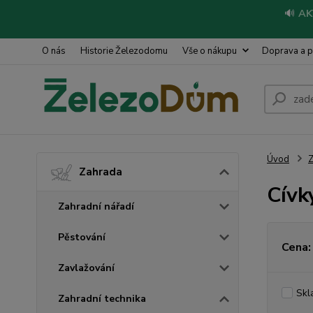
🔊
AK
O nás
Historie Železodomu
Vše o nákupu
Doprava a p
Úvod
Z
Zahrada
Cívk
Zahradní nářadí
Pěstování
Cena:
Zavlažování
Skl
Zahradní technika