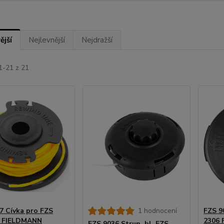
ější
Nejlevnější
Nejdražší
1-21 z 21
7 Cívka pro FZS
1 hodnocení
FZS 9
0 FIELDMANN
2306
FZS 9036 Strun. hl. FZS