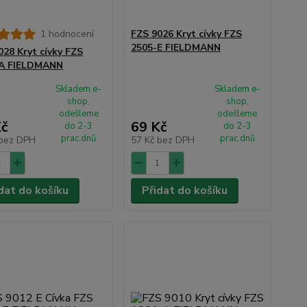
1 hodnocení
FZS 9026 Kryt cívky FZS
2505-E FIELDMANN
028 Kryt cívky FZS
-A FIELDMANN
Skladem e-
Skladem e-
shop,
shop,
odešleme
odešleme
Kč
69 Kč
do 2-3
do 2-3
prac.dnů
prac.dnů
bez DPH
57 Kč
bez DPH
dat do košíku
Přidat do košíku