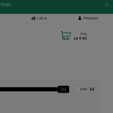
LETO10
Přihlášení
CZK
0
ks
za
0 Kč
Do
Kč