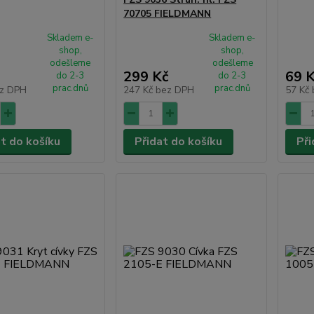
70705 FIELDMANN
Skladem e-
Skladem e-
shop,
shop,
odešleme
odešleme
299 Kč
69 
do 2-3
do 2-3
prac.dnů
prac.dnů
z DPH
247 Kč
bez DPH
57 Kč
at do košíku
Přidat do košíku
Při