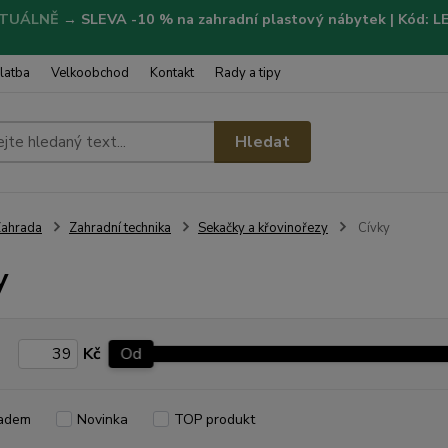
TUÁLNĚ
→
SLEVA -10 % na zahradní plastový nábytek | Kód: 
latba
Velkoobchod
Kontakt
Rady a tipy
Hledat
ahrada
Zahradní technika
Sekačky a křovinořezy
Cívky
y
Kč
Od
adem
Novinka
TOP produkt