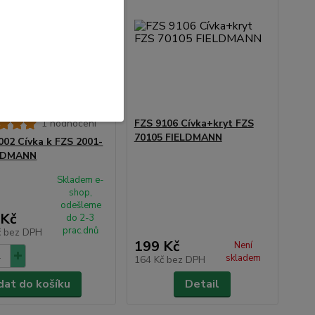
1 hodnocení
FZS 9106 Cívka+kryt FZS
70105 FIELDMANN
002 Cívka k FZS 2001-
ELDMANN
Skladem e-
shop,
odešleme
 Kč
do 2-3
prac.dnů
č
bez DPH
199 Kč
Není
skladem
164 Kč
bez DPH
dat do košíku
Detail