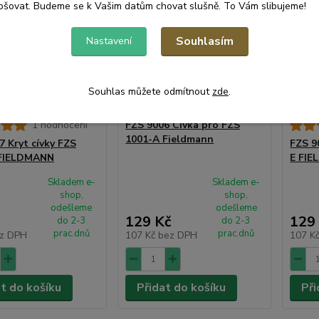
pšovat. Budeme se k Vašim datům chovat slušně. To Vám slibujeme!
Souhlasím
Nastavení
Souhlas můžete odmítnout
zde
.
1 hodnocení
FZS 9006 Cívka pro FZS
1001-A Fieldmann
7 Kryt cívky FZS
FZS 9
 FIELDMANN
E FI
Skladem e-
Skladem e-
shop,
shop,
odešleme
odešleme
129 Kč
129
do 2-3
do 2-3
prac.dnů
prac.dnů
z DPH
107 Kč
bez DPH
107 K
at do košíku
Přidat do košíku
Při