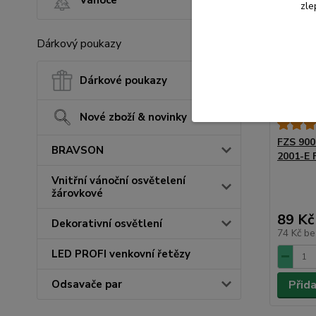
zle
Dárkový poukazy
Dárkové poukazy
Nové zboží & novinky
FZS 900
BRAVSON
2001-E
Vnitřní vánoční osvětelení
žárovkové
89 Kč
Dekorativní osvětlení
74 Kč
be
LED PROFI venkovní řetězy
Odsavače par
Přid