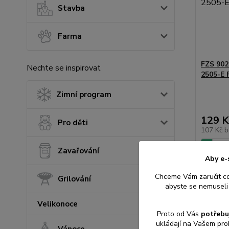
Stavba
Farma
FZS 902
Nechte se inspirovat
2505-E
Zimní program
129 K
Pro děti
107 Kč
b
Zavařování
Aby e-
Přid
Chceme Vám zaručit c
Grilování
abyste se nemuseli 
Velikonoce
Proto od Vás
potřebu
ukládají na Vašem pro
Vánoce