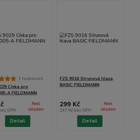
1 hodnocení
FZS 9016 Strunová hlava
BASIC FIELDMANN
029 Cívka pro
005-A FIELDMANN
Kč
299 Kč
Není
Není
skladem
skladem
bez DPH
247 Kč
bez DPH
Detail
Detail