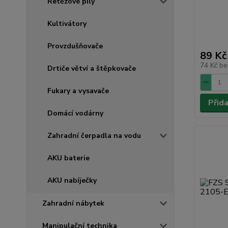
Řetězové pily
Kultivátory
Provzdušňovače
89 Kč
74 Kč
be
Drtiče větví a štěpkovače
Fukary a vysavače
Přid
Domácí vodárny
Zahradní čerpadla na vodu
AKU baterie
AKU nabíječky
Zahradní nábytek
Manipulační technika