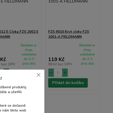
012 E Cívka FZS 2002 E
FZS 9010 Kryt cívky FZS
DMANN
1001-A FIELDMANN
Skladem e-
Skladem e-
shop,
shop,
odešleme
odešleme
 Kč
119 Kč
do 2-3
do 2-3
prac.dnů
prac.dnů
č
bez DPH
98 Kč
bez DPH
c!
dat do košíku
Přidat do košíku
blíbené produkty,
áte a ušetřili
které se dočasně
te nám tímto web