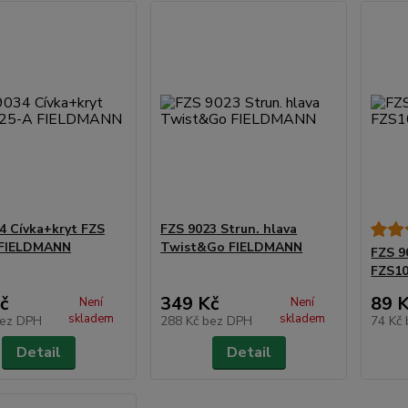
4 Cívka+kryt FZS
FZS 9023 Strun. hlava
 FIELDMANN
Twist&Go FIELDMANN
FZS 9
FZS1
č
349 Kč
89 
Není
Není
skladem
skladem
ez DPH
288 Kč
bez DPH
74 Kč
Detail
Detail