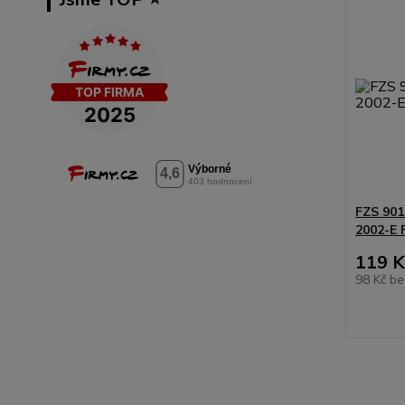
FZS 901
2002-E
119 K
98 Kč
be