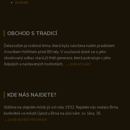
Kontakt
OBCHOD S TRADICÍ
Železodům je rodinná firma, která byla založena naším pradědem
Arnoštem Hofírkem před 89 lety. V současné době se o jeho
zbudovaný odkaz stará již třetí generace, která pokračuje v jeho
šlépějích a nastavených hodnotách..
→ pokračování
KDE NÁS NAJDETE?
Sídlíme na stejném místě již od roku 1932. Najdete nás nedalo Brna,
konkrétně ve městě Újezd u Brna na ulici nám. sv. Jána, 35.
→
podrobnější informace