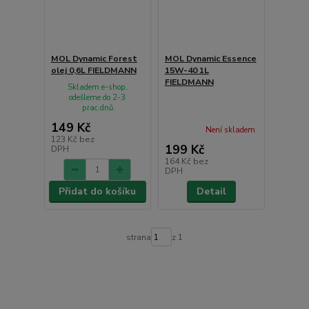
MOL Dynamic Forest
MOL Dynamic Essence
olej 0,6L FIELDMANN
15W-40 1L
FIELDMANN
Skladem e-shop,
odešleme do 2-3
prac.dnů
149 Kč
Není skladem
123 Kč
bez
199 Kč
DPH
164 Kč
bez
DPH
Přidat do košíku
Detail
strana
z 1