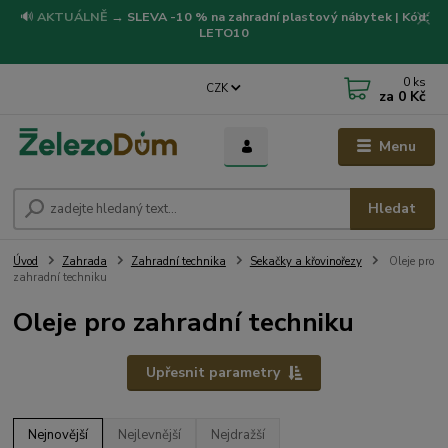
🔊
AKTUÁLNĚ
→
SLEVA -10 % na zahradní plastový nábytek | Kód:
LETO10
0
ks
CZK
za
0 Kč
Menu
Hledat
Úvod
Zahrada
Zahradní technika
Sekačky a křovinořezy
Oleje pro
zahradní techniku
Oleje pro zahradní techniku
Upřesnit parametry
Nejnovější
Nejlevnější
Nejdražší