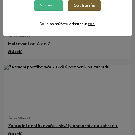
Souhlasím
Nastavení
Souhlas můžete odmítnout
zde
.
31
.
05
.
2025
Mulčování od A do Z.
číst celé
17
.
05
.
2025
Zahradní postřikovače - skvělý pomocník na zahradu.
číst celé