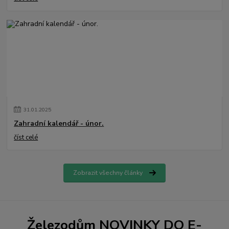
31
.
01
.
2025
Zahradní kalendář - únor.
číst celé
Zobrazit všechny články
Železodům NOVINKY DO E-