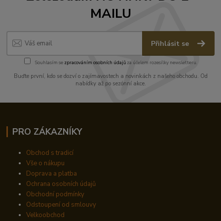
MAILU
Přihlásit se
Souhlasím se
zpracováním osobních údajů
za účelem rozesílky newsletteru.
Buďte první, kdo se dozví o zajímavostech a novinkách z našeho obchodu. Od
nabídky až po sezónní akce.
PRO ZÁKAZNÍKY
Obchod s tradicí
Vše o nákupu
Doprava a platba
Ochrana osobních údajů
Obchodní podmínky
Odstoupení od smlouvy
Velkoobchod