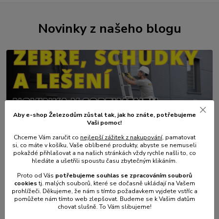
Novinky z našeho blogu
Aby e-shop Železodům zůstal tak, jak ho znáte, potřebujeme
Vaši pomoc!
01
.
08
.
2026
Chceme Vám zaručit co
nejlepší zážitek z nakupování
, pamatovat
si, co máte v košíku, Vaše oblíbené produkty, abyste se nemuseli
💥 Stali jsme se přímým dovozcem hliníkových žebřů a
pokaždé přihlašovat a na našich stránkách vždy rychle našli to, co
lešení.
hledáte a ušetřili spoustu času zbytečným klikáním.
číst celé
Proto od Vás
potřebujeme souhlas s
e
zpracováním souborů
cookies
t
j. malých souborů, které se dočasně ukládají na Vašem
prohlížeči. Děkujeme, že nám s tímto požadavkem vyjdete vstříc a
pomůžete nám tímto web zlepšovat. Budeme se k Vašim datům
chovat slušně. To Vám slibujeme!