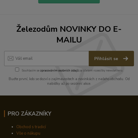
Železodům NOVINKY DO E-
MAILU
Přihlásit se
Souhlasím se
zpracováním osobních údajů
za účelem rozesílky newsletteru.
Buďte první, kdo se dozví o zajímavostech a novinkách z našeho obchodu. Od
nabídky až po sezónní akce.
PRO ZÁKAZNÍKY
Obchod s tradicí
Vše o nákupu