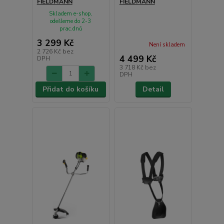
FIELDMANN
FIELDMANN
Skladem e-shop,
odešleme do 2-3
prac.dnů
3 299 Kč
Není skladem
2 726 Kč
bez
4 499 Kč
DPH
3 718 Kč
bez
DPH
Přidat do košíku
Detail