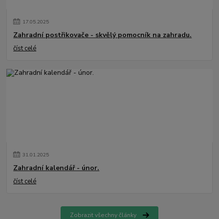
17
.
05
.
2025
Zahradní postřikovače - skvělý pomocník na zahradu.
číst celé
31
.
01
.
2025
Zahradní kalendář - únor.
číst celé
Zobrazit všechny články