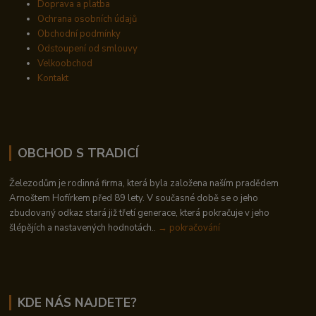
Doprava a platba
Ochrana osobních údajů
Obchodní podmínky
Odstoupení od smlouvy
Velkoobchod
Kontakt
OBCHOD S TRADICÍ
Železodům je rodinná firma, která byla založena naším pradědem
Arnoštem Hofírkem před 89 lety. V současné době se o jeho
zbudovaný odkaz stará již třetí generace, která pokračuje v jeho
šlépějích a nastavených hodnotách..
→ pokračování
KDE NÁS NAJDETE?