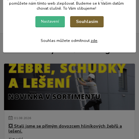
pomůžete nám tímto web zlepšovat. Budeme se k Vašim datům
chovat slušně. To Vám slibujeme!
Souhlasím
Nastavení
Souhlas můžete odmítnout
zde
.
Novinky z našeho blogu
01
.
08
.
2026
💥 Stali jsme se přímým dovozcem hliníkových žebřů a
lešení.