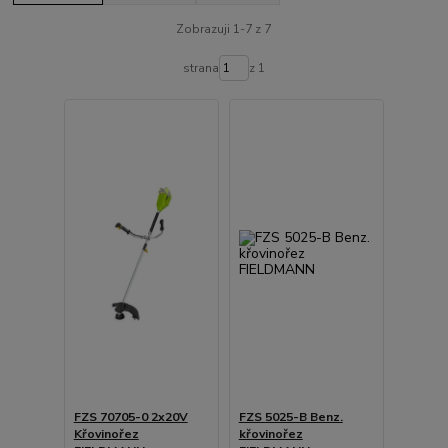
Zobrazuji 1-7 z 7
strana
z 1
FZS 70705-0 2x20V
FZS 5025-B Benz.
Křovinořez
křovinořez