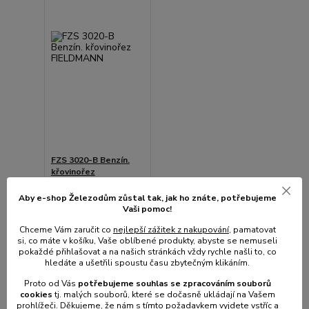
FZS 3020-B Benzín.
křovinořez
FIELDMANN
Aby e-shop Železodům zůstal tak, jak ho znáte, potřebujeme
Není skladem
Vaši pomoc!
1 899 Kč
Chceme Vám zaručit co
nejlepší zážitek z nakupování
, pamatovat
1 569 Kč
bez
si, co máte v košíku, Vaše oblíbené produkty, abyste se nemuseli
DPH
pokaždé přihlašovat a na našich stránkách vždy rychle našli to, co
Detail
hledáte a ušetřili spoustu času zbytečným klikáním.
Proto od Vás
potřebujeme souhlas s
e
zpracováním souborů
cookies
t
j. malých souborů, které se dočasně ukládají na Vašem
prohlížeči. Děkujeme, že nám s tímto požadavkem vyjdete vstříc a
strana
z 1