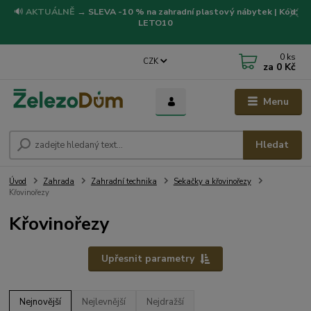
🔊
AKTUÁLNĚ
→
SLEVA -10 % na zahradní plastový nábytek | Kód:
LETO10
0
ks
CZK
za
0 Kč
Menu
Hledat
Úvod
Zahrada
Zahradní technika
Sekačky a křovinořezy
Křovinořezy
Křovinořezy
Upřesnit parametry
Nejnovější
Nejlevnější
Nejdražší