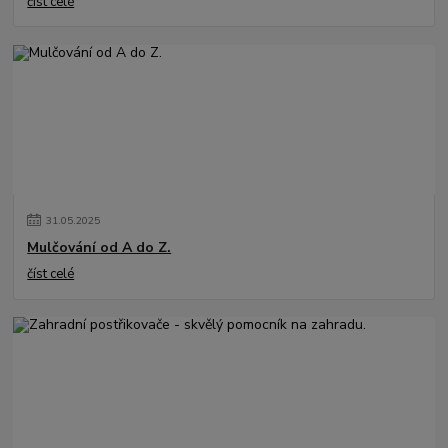
číst celé
31
.
05
.
2025
Mulčování od A do Z.
číst celé