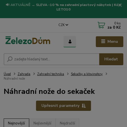
🔊
AKTUÁLNĚ
→
SLEVA -10 % na zahradní plastový nábytek | Kód:
LETO10
0
ks
CZK
za
0 Kč
Menu
Hledat
Úvod
Zahrada
Zahradní technika
Sekačky a křovinořezy
Náhradní nože
Náhradní nože do sekaček
Upřesnit parametry
Nejnovější
Nejlevnější
Nejdražší