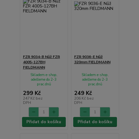
FZR 9034-B Nůž FZR
FZR 9036-E Nůž
4005-127BH
320mm FIELDMANN
FIELDMANN
Skladem e-shop,
Skladem e-shop,
odešleme do 2-3
odešleme do 2-3
prac.dnů
prac.dnů
299 Kč
249 Kč
247 Kč
bez
206 Kč
bez
DPH
DPH
Přidat do košíku
Přidat do košíku