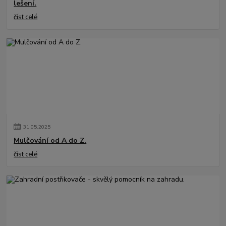
lešení.
číst celé
31
.
05
.
2025
Mulčování od A do Z.
číst celé