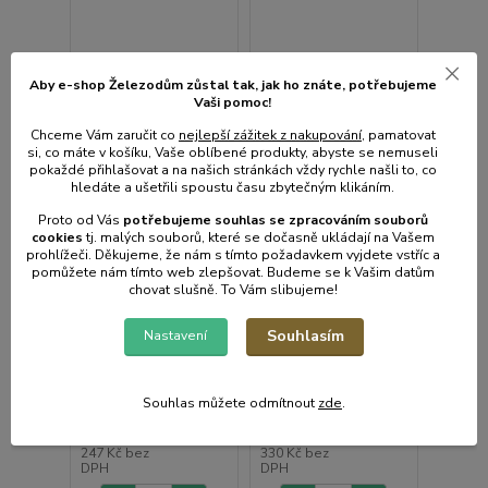
Aby e-shop Železodům zůstal tak, jak ho znáte, potřebujeme
Vaši pomoc!
Chceme Vám zaručit co
nejlepší zážitek z nakupování
, pamatovat
si, co máte v košíku, Vaše oblíbené produkty, abyste se nemuseli
pokaždé přihlašovat a na našich stránkách vždy rychle našli to, co
hledáte a ušetřili spoustu času zbytečným klikáním.
Proto od Vás
potřebujeme souhlas s
e
zpracováním souborů
cookies
t
j. malých souborů, které se dočasně ukládají na Vašem
prohlížeči. Děkujeme, že nám s tímto požadavkem vyjdete vstříc a
pomůžete nám tímto web zlepšovat. Budeme se k Vašim datům
chovat slušně. To Vám slibujeme!
FZR 9035-A Nůž pro
FZR 9015-BES Nůž FZR
Souhlasím
Nastavení
FZR 70335 FIELDMANN
4615LiBES FIELDMANN
Skladem e-shop,
Skladem e-shop,
odešleme do 2-3
odešleme do 2-3
Souhlas můžete odmítnout
zde
.
prac.dnů
prac.dnů
299 Kč
399 Kč
247 Kč
bez
330 Kč
bez
DPH
DPH