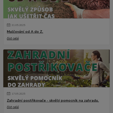
31
.
05
.
2025
Mulčování od A do Z.
číst celé
17
.
05
.
2025
Zahradní postřikovače - skvělý pomocník na zahradu.
číst celé