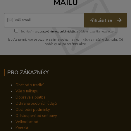
MAILU
Přihlásit se
Souhlasím se
zpracováním osobních údajů
za účelem rozesílky newsletteru.
Buďte první, kdo se dozví o zajímavostech a novinkách z našeho obchodu. Od
nabídky až po sezónní akce.
PRO ZÁKAZNÍKY
Obchod s tradicí
Vše o nákupu
Doprava a platba
Ochrana osobních údajů
Obchodní podmínky
Odstoupení od smlouvy
Velkoobchod
Kontakt