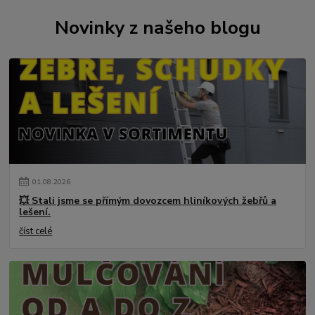
Novinky z našeho blogu
01
.
08
.
2026
💥 Stali jsme se přímým dovozcem hliníkových žebřů a
lešení.
číst celé