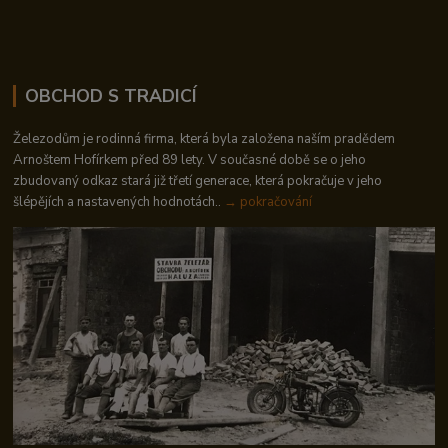
OBCHOD S TRADICÍ
Železodům je rodinná firma, která byla založena naším pradědem
Arnoštem Hofírkem před 89 lety. V současné době se o jeho
zbudovaný odkaz stará již třetí generace, která pokračuje v jeho
šlépějích a nastavených hodnotách..
→ pokračování