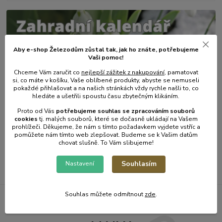
Aby e-shop Železodům zůstal tak, jak ho znáte, potřebujeme
Vaši pomoc!
Chceme Vám zaručit co
nejlepší zážitek z nakupování
, pamatovat
si, co máte v košíku, Vaše oblíbené produkty, abyste se nemuseli
pokaždé přihlašovat a na našich stránkách vždy rychle našli to, co
hledáte a ušetřili spoustu času zbytečným klikáním.
31
.
01
.
2025
Zahradní kalendář - únor.
Proto od Vás
potřebujeme souhlas s
e
zpracováním souborů
cookies
t
j. malých souborů, které se dočasně ukládají na Vašem
číst celé
prohlížeči. Děkujeme, že nám s tímto požadavkem vyjdete vstříc a
pomůžete nám tímto web zlepšovat. Budeme se k Vašim datům
chovat slušně. To Vám slibujeme!
Zobrazit všechny články
Souhlasím
Nastavení
Souhlas můžete odmítnout
zde
.
Železodům NOVINKY DO E-