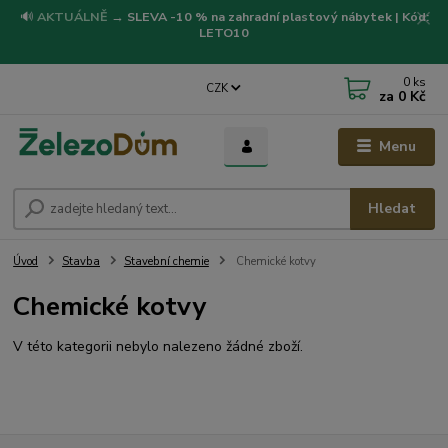
🔊
AKTUÁLNĚ
→
SLEVA -10 % na zahradní plastový nábytek | Kód:
LETO10
0
ks
CZK
za
0 Kč
Menu
Hledat
Úvod
Stavba
Stavební chemie
Chemické kotvy
Chemické kotvy
V této kategorii nebylo nalezeno žádné zboží.