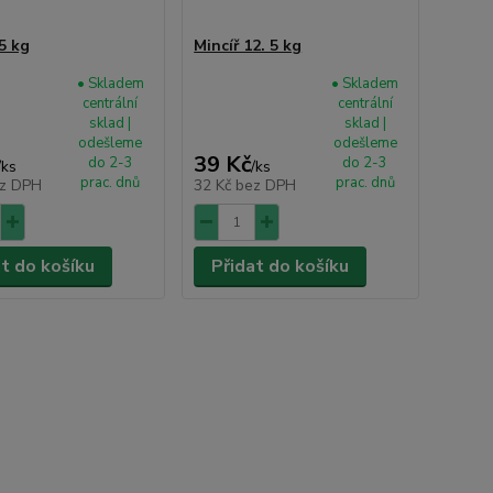
5 kg
Mincíř 12. 5 kg
• Skladem
• Skladem
centrální
centrální
sklad |
sklad |
odešleme
odešleme
39 Kč
do 2-3
do 2-3
/
ks
/
ks
prac. dnů
prac. dnů
z DPH
32 Kč
bez DPH
at do košíku
Přidat do košíku