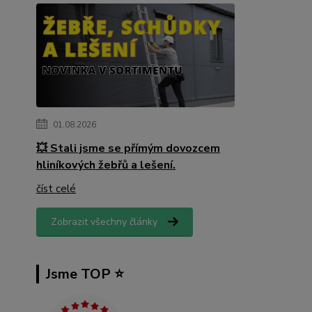
01.08.2026
💥 Stali jsme se přímým dovozcem
hliníkových žebřů a lešení.
číst celé
Zobrazit všechny články
Jsme TOP ⭐️