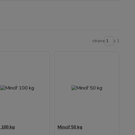
strana
z 1
ř 100 kg
Mincíř 50 kg