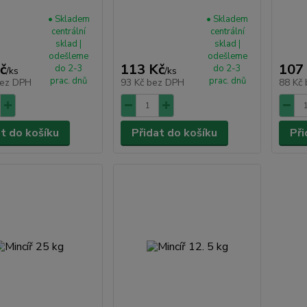
• Skladem
• Skladem
centrální
centrální
sklad |
sklad |
odešleme
odešleme
č
113 Kč
107
do 2-3
do 2-3
/
ks
/
ks
prac. dnů
prac. dnů
ez DPH
93 Kč
bez DPH
88 Kč
at do košíku
Přidat do košíku
Při