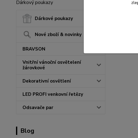
Dárkový poukazy
zle
Dárkové poukazy
Nové zboží & novinky
BRAVSON
Vnitřní vánoční osvětelení
žárovkové
Dekorativní osvětlení
LED PROFI venkovní řetězy
Odsavače par
Blog