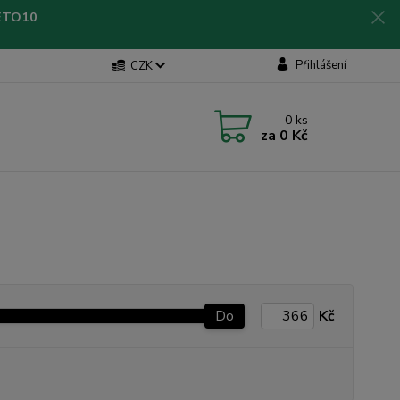
LETO10
Přihlášení
CZK
0
ks
za
0 Kč
Do
Kč