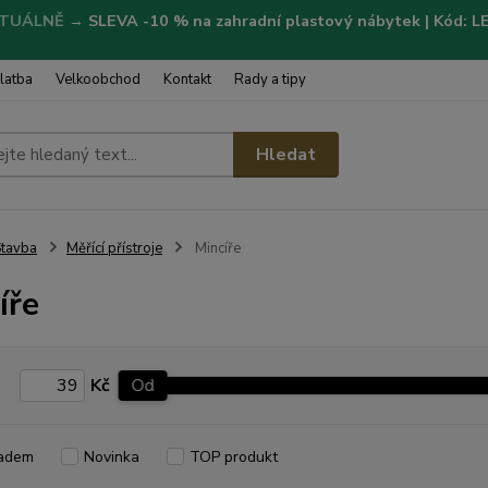
TUÁLNĚ
→
SLEVA -10 % na zahradní plastový nábytek | Kód: 
latba
Velkoobchod
Kontakt
Rady a tipy
Hledat
tavba
Měřící přístroje
Mincíře
íře
Kč
Od
adem
Novinka
TOP produkt