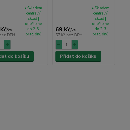
• Skladem
• Skladem
centrální
centrální
sklad |
sklad |
odešleme
odešleme
 Kč
69 Kč
do 2-3
do 2-3
/
ks
/
ks
prac. dnů
prac. dnů
bez DPH
57 Kč
bez DPH
dat do košíku
Přidat do košíku