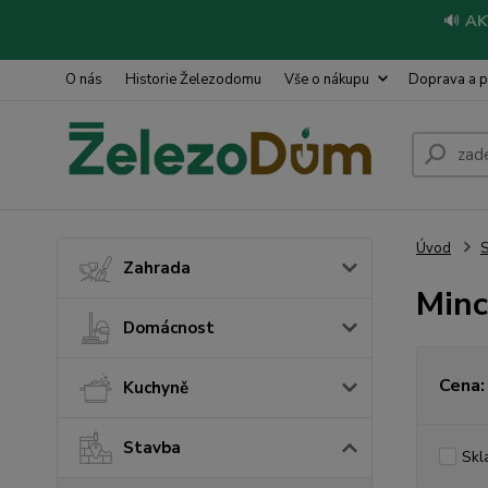
🔊
AK
O nás
Historie Železodomu
Vše o nákupu
Doprava a p
Úvod
S
Zahrada
Minc
Domácnost
Cena:
Kuchyně
Stavba
Skl