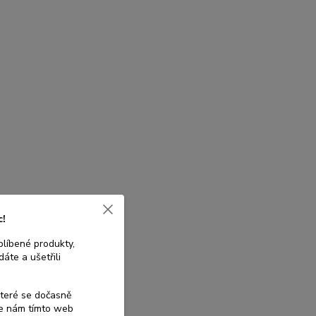
c!
blíbené produkty,
áte a ušetřili
které se dočasně
te nám tímto web