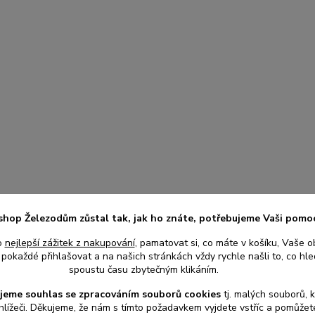
shop Železodům zůstal tak, jak ho znáte, potřebujeme Vaši pomo
o
nejlepší zážitek z nakupování
, pamatovat si, co máte v košíku, Vaše o
pokaždé přihlašovat a na našich stránkách vždy rychle našli to, co hled
spoustu času zbytečným klikáním.
jeme souhlas s
e
zpracováním souborů cookies
t
j. malých souborů, 
hlížeči. Děkujeme, že nám s tímto požadavkem vyjdete vstříc a pomůže