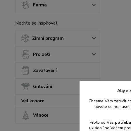
Farma
Nechte se inspirovat
Zimní program
Pro děti
Zavařování
Grilování
Aby e-
Velikonoce
Chceme Vám zaručit c
abyste se nemuseli 
Vánoce
Proto od Vás
potřebu
ukládají na Vašem pro