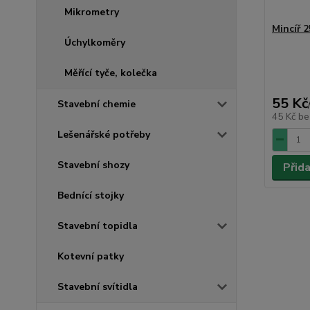
Mikrometry
Mincíř 2
Úchylkoměry
Měřící tyče, kolečka
55 Kč
Stavební chemie
45 Kč
be
Lešenářské potřeby
Stavební shozy
Přid
Bednící stojky
Stavební topidla
Kotevní patky
Stavební svítidla