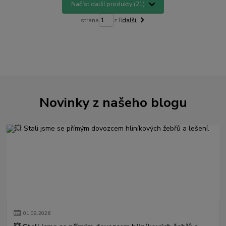
Načíst další produkty (21)
strana
z 8
další
Novinky z našeho blogu
01
.
08
.
2026