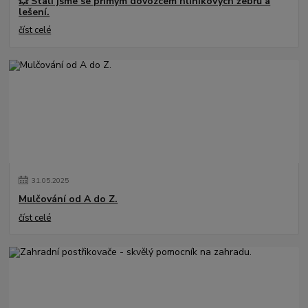
💥 Stali jsme se přímým dovozcem hliníkových žebřů a
lešení.
číst celé
31
.
05
.
2025
Mulčování od A do Z.
číst celé