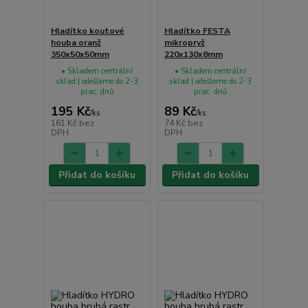
Hladítko koutové
Hladítko FESTA
houba oranž
mikropryž
350x50x50mm
220x130x8mm
• Skladem centrální
• Skladem centrální
sklad | odešleme do 2-3
sklad | odešleme do 2-3
prac. dnů
prac. dnů
195 Kč
89 Kč
/
ks
/
ks
161 Kč
bez
74 Kč
bez
DPH
DPH
Přidat do košíku
Přidat do košíku