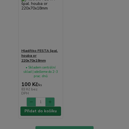
Hladítko FESTA špal.
houba or
220x70x18mm
• Skladem centrální
sklad | odešleme do 2-3
prac. dnů
100 Kč
/
ks
83 Kč
bez
DPH
Přidat do košíku