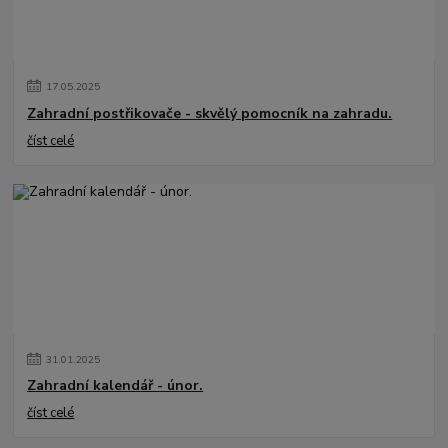
17
.
05
.
2025
Zahradní postřikovače - skvělý pomocník na zahradu.
číst celé
31
.
01
.
2025
Zahradní kalendář - únor.
číst celé