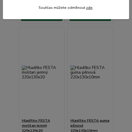
Souhlas můžete odmítnout
zde
.
Přidat do košíku
Přidat do košíku
Hladítko FESTA
Hladítko FESTA guma
molitan jemný
pěnová
220x130x20
220x130x10mm