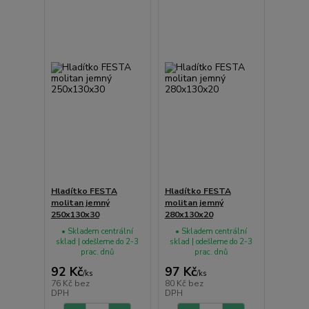
Hladítko FESTA
Hladítko FESTA
molitan jemný
molitan jemný
250x130x30
280x130x20
• Skladem centrální
• Skladem centrální
sklad | odešleme do 2-3
sklad | odešleme do 2-3
prac. dnů
prac. dnů
92 Kč
97 Kč
/
ks
/
ks
76 Kč
bez
80 Kč
bez
DPH
DPH