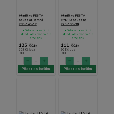
Hladítko FESTA
Hladítko FESTA
houba or. jemná
HYDRO houba hr
280x140x12
220x130x30
• Skladem centrální
• Skladem centrální
sklad | odešleme do 2-3
sklad | odešleme do 2-3
prac. dnů
prac. dnů
125 Kč
111 Kč
/
ks
/
ks
103 Kč
bez
92 Kč
bez
DPH
DPH
Přidat do košíku
Přidat do košíku