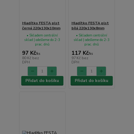
Hladítko FESTA plst
Hladítko FESTA plst
černá 220x130x10mm
bílá 220x130x8mm
• Skladem centrální
• Skladem centrální
sklad | odešleme do 2-3
sklad | odešleme do 2-3
prac. dnů
prac. dnů
97 Kč
117 Kč
/
ks
/
ks
80 Kč
bez
97 Kč
bez
DPH
DPH
Přidat do košíku
Přidat do košíku