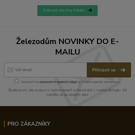
Zobrazit všechny články
Železodům NOVINKY DO E-
MAILU
Přihlásit se
Souhlasím se
zpracováním osobních údajů
za účelem rozesílky newsletteru.
Buďte první, kdo se dozví o zajímavostech a novinkách z našeho obchodu. Od
nabídky až po sezónní akce.
PRO ZÁKAZNÍKY