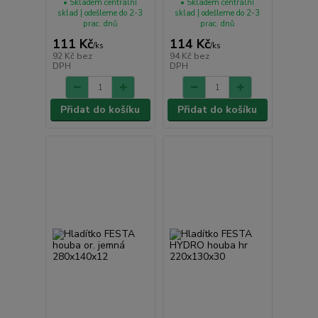
• Skladem centrální
• Skladem centrální
sklad | odešleme do 2-3
sklad | odešleme do 2-3
prac. dnů
prac. dnů
111 Kč
114 Kč
/
ks
/
ks
92 Kč
bez
94 Kč
bez
DPH
DPH
Přidat do košíku
Přidat do košíku