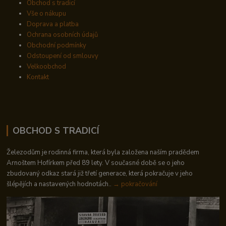
Obchod s tradicí
Vše o nákupu
Doprava a platba
Ochrana osobních údajů
Obchodní podmínky
Odstoupení od smlouvy
Velkoobchod
Kontakt
OBCHOD S TRADICÍ
Železodům je rodinná firma, která byla založena naším pradědem
Arnoštem Hofírkem před 89 lety. V současné době se o jeho
zbudovaný odkaz stará již třetí generace, která pokračuje v jeho
šlépějích a nastavených hodnotách..
→ pokračování