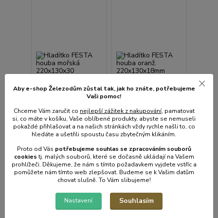
Aby e-shop Železodům zůstal tak, jak ho znáte, potřebujeme
Vaši pomoc!
Chceme Vám zaručit co
nejlepší zážitek z nakupování
, pamatovat
si, co máte v košíku, Vaše oblíbené produkty, abyste se nemuseli
pokaždé přihlašovat a na našich stránkách vždy rychle našli to, co
hledáte a ušetřili spoustu času zbytečným klikáním.
Hladítko FESTA
Hladítko FESTA
Proto od Vás
potřebujeme souhlas s
e
zpracováním souborů
houba mořská
houba oranž.
cookies
t
j. malých souborů, které se dočasně ukládají na Vašem
220x130x30
220x130x18mm
prohlížeči. Děkujeme, že nám s tímto požadavkem vyjdete vstříc a
• Skladem centrální
• Skladem centrální
pomůžete nám tímto web zlepšovat. Budeme se k Vašim datům
sklad | odešleme do 2-3
sklad | odešleme do 2-3
chovat slušně. To Vám slibujeme!
prac. dnů
prac. dnů
94 Kč
129 Kč
Souhlasím
Nastavení
/
ks
/
ks
78 Kč
bez
107 Kč
bez
DPH
DPH