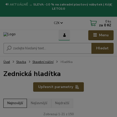
🔊
AKTUÁLNĚ
→
SLEVA -10 % na zahradní plastový nábytek | Kód:
LETO10
0
ks
CZK
za
0 Kč
Menu
Hledat
Úvod
Stavba
Stavební náčiní
Hladítka
Zednická hladítka
Upřesnit parametry
Nejnovější
Nejlevnější
Nejdražší
Zobrazuji 1-21 z 150