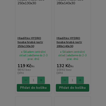
Hladítko HYDRO
Hladítko HYDRO
houba hrubá rastr
houba hrubá rastr
250x130x30
280x140x30
• Skladem centrální
• Skladem centrální
sklad | odešleme do 2-3
sklad | odešleme do 2-3
prac. dnů
prac. dnů
119 Kč
132 Kč
/
ks
/
ks
98 Kč
bez
109 Kč
bez
DPH
DPH
Přidat do košíku
Přidat do košíku