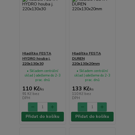
Hladítko FESTA
Hladítko FESTA
HYDRO houba j.
DUREN
220x130x30
220x130x20mm
• Skladem centrální
• Skladem centrální
sklad | odešleme do 2-3
sklad | odešleme do 2-3
prac. dnů
prac. dnů
110 Kč
133 Kč
/
ks
/
ks
91 Kč
bez
110 Kč
bez
DPH
DPH
Přidat do košíku
Přidat do košíku