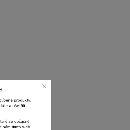
c!
blíbené produkty,
áte a ušetřili
které se dočasně
te nám tímto web