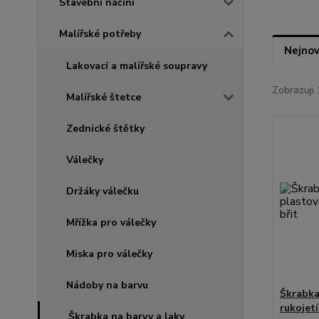
Stavební náčiní
Malířské potřeby
Nejnov
Lakovací a malířské soupravy
Zobrazuji 
Malířské štetce
Zednické štětky
Válečky
Držáky válečku
Mřížka pro válečky
Miska pro válečky
Nádoby na barvu
Škrabka
rukojet
Škrabka na barvy a laky