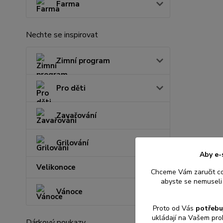
Farma
Nechte se inspirovat
Zimní program
Pro děti
Zavařování
Grilování
Aby e-
Velikonoce
Chceme Vám zaručit c
abyste se nemuseli 
Vánoce
Proto od Vás
potřebu
ukládají na Vašem pro
Dárkový poukazy