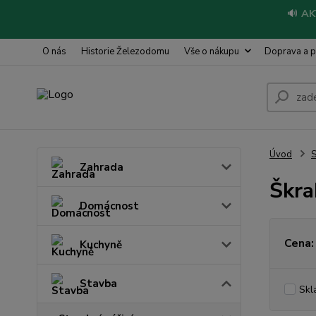
🔊
AK
O nás
Historie Železodomu
Vše o nákupu
Doprava a p
Úvod
S
Zahrada
Škra
Domácnost
Cena:
Kuchyně
Stavba
Skl