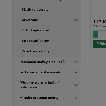
Malířské overaly
Krycí folie
113 K
93 Kč
be
Teleskopické tyče
Maskovací pásky
Přid
Značkovací šňůry
Pokládání dlažby a obkladů
Sádrokartonářské nářadí
Příslušenství pro fasádní
polystyren
Míchání stavební hmoty