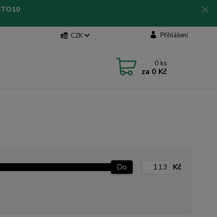
LETO10
Přihlášení
CZK
0
ks
za
0 Kč
Do
Kč