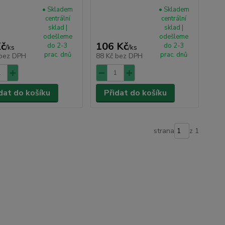
• Skladem
• Skladem
centrální
centrální
sklad |
sklad |
odešleme
odešleme
Kč
106 Kč
do 2-3
do 2-3
/
ks
/
ks
prac. dnů
prac. dnů
bez DPH
88 Kč
bez DPH
dat do košíku
Přidat do košíku
strana
z 1