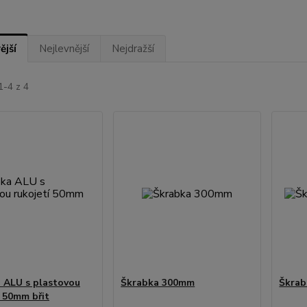
ější
Nejlevnější
Nejdražší
1-4 z 4
 ALU s plastovou
Škrabka 300mm
Škrab
í 50mm břit