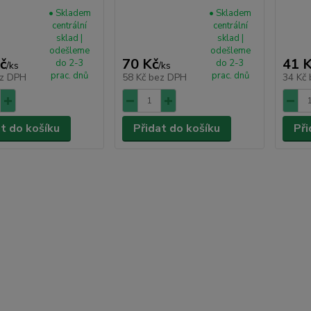
• Skladem
• Skladem
centrální
centrální
sklad |
sklad |
odešleme
odešleme
č
70 Kč
41 
do 2-3
do 2-3
/
ks
/
ks
prac. dnů
prac. dnů
z DPH
58 Kč
bez DPH
34 Kč
at do košíku
Přidat do košíku
Při