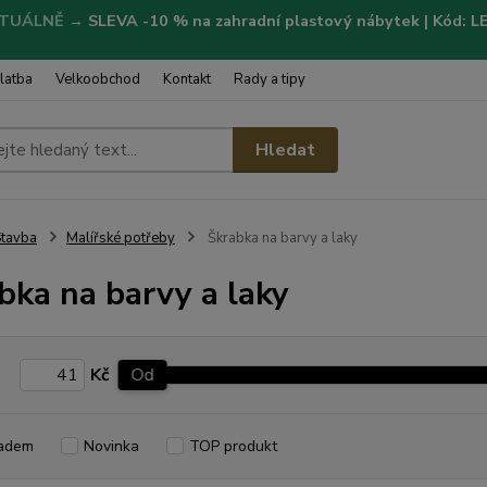
TUÁLNĚ
→
SLEVA -10 % na zahradní plastový nábytek | Kód: 
latba
Velkoobchod
Kontakt
Rady a tipy
Hledat
tavba
Malířské potřeby
Škrabka na barvy a laky
bka na barvy a laky
Kč
Od
adem
Novinka
TOP produkt