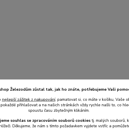
shop Železodům zůstal tak, jak ho znáte, potřebujeme Vaši pomo
o
nejlepší zážitek z nakupování
, pamatovat si, co máte v košíku, Vaše o
pokaždé přihlašovat a na našich stránkách vždy rychle našli to, co hled
spoustu času zbytečným klikáním.
jeme souhlas s
e
zpracováním souborů cookies
t
j. malých souborů, 
hlížeči. Děkujeme, že nám s tímto požadavkem vyjdete vstříc a pomůže