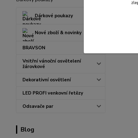
zle
Dárkové poukazy
Nové zboží & novinky
BRAVSON
Vnitřní vánoční osvětelení
žárovkové
Dekorativní osvětlení
LED PROFI venkovní řetězy
Odsavače par
Blog