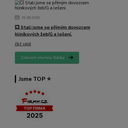
01.08.2026
💥 Stali jsme se přímým dovozcem
hliníkových žebřů a lešení.
číst celé
Zobrazit všechny články
Jsme TOP ⭐️