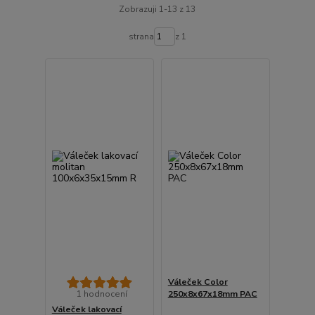
Zobrazuji 1-13 z 13
strana
z 1
Váleček Color
1 hodnocení
250x8x67x18mm PAC
Váleček lakovací