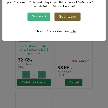
pomůžete nám tímto web zlepšovat. Budeme se k Vašim datům
chovat slušně. To Vám slibujeme!
Souhlasím
Nastavení
Souhlas můžete odmítnout
zde
.
Váleček PES
Váleček Polyakryl
180x6x42x20mm
250x8x42x18mm
VESTAN
• Skladem centrální
sklad | odešleme do 2-3
prac. dnů
32 Kč
/
ks
Není skladem
26 Kč
bez
58 Kč
DPH
/
ks
48 Kč
bez
DPH
Přidat do košíku
Detail