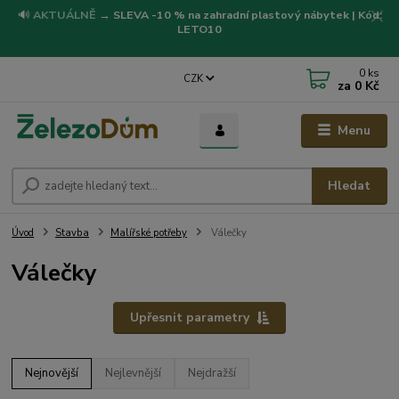
🔊
AKTUÁLNĚ
→
SLEVA -10 % na zahradní plastový nábytek | Kód:
LETO10
0
ks
CZK
za
0 Kč
Menu
Hledat
Úvod
Stavba
Malířské potřeby
Válečky
Válečky
Upřesnit parametry
Nejnovější
Nejlevnější
Nejdražší