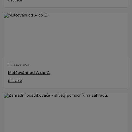
číst celé
31
.
05
.
2025
Mulčování od A do Z.
číst celé