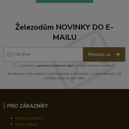
Železodům NOVINKY DO E-
MAILU
Přihlásit se
Souhlasím se
zpracováním osobních údajů
za účelem rozesílky newsletteru.
Buďte první, kdo se dozví o zajímavostech a novinkách z našeho obchodu. Od
nabídky až po sezónní akce.
PRO ZÁKAZNÍKY
Obchod s tradicí
Vše o nákupu