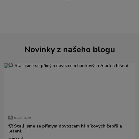
Novinky z našeho blogu
01
.
08
.
2026
💥 Stali jsme se přímým dovozcem hliníkových žebřů a
lešení.