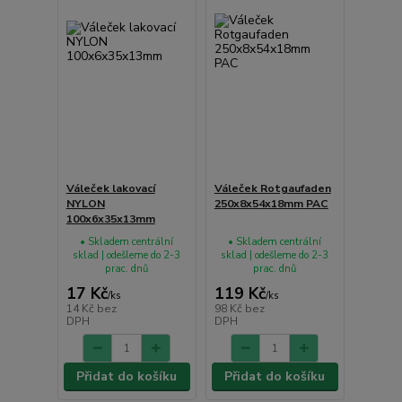
Váleček lakovací
Váleček Rotgaufaden
NYLON
250x8x54x18mm PAC
100x6x35x13mm
• Skladem centrální
• Skladem centrální
sklad | odešleme do 2-3
sklad | odešleme do 2-3
prac. dnů
prac. dnů
17 Kč
119 Kč
/
ks
/
ks
14 Kč
bez
98 Kč
bez
DPH
DPH
Přidat do košíku
Přidat do košíku