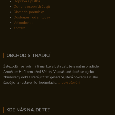
Doprava a platba
Ochrana osobních údajů
Obchodní podmínky
Odstoupení od smlouvy
Velkoobchod
Kontakt
OBCHOD S TRADICÍ
Železodům je rodinná firma, která byla založena naším pradědem
Arnoštem Hofírkem před 89 lety. V současné době se o jeho
zbudovaný odkaz stará již třetí generace, která pokračuje v jeho
šlépějích a nastavených hodnotách..
→ pokračování
KDE NÁS NAJDETE?