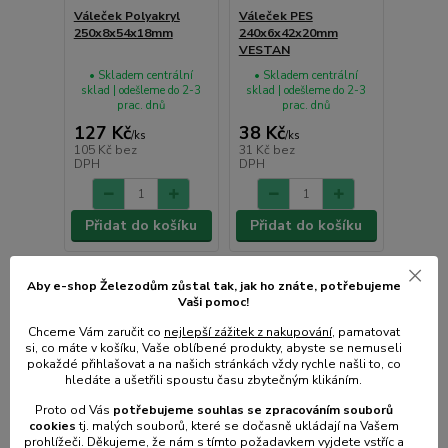
Váleček Polyakryl
Váleček PES
250x8x54x18mm
240x6x42x20mm
VESTAN
• Skladem centrální
• Skladem centrální
sklad | odešleme do 2-3
sklad | odešleme do 2-3
prac. dnů
prac. dnů
127 Kč
38 Kč
/
ks
/
ks
105 Kč
bez
31 Kč
bez
DPH
DPH
Přidat do košíku
Přidat do košíku
Aby e-shop Železodům zůstal tak, jak ho znáte, potřebujeme
Vaši pomoc!
Chceme Vám zaručit co
nejlepší zážitek z nakupování
, pamatovat
si, co máte v košíku, Vaše oblíbené produkty, abyste se nemuseli
pokaždé přihlašovat a na našich stránkách vždy rychle našli to, co
hledáte a ušetřili spoustu času zbytečným klikáním.
Proto od Vás
potřebujeme souhlas s
e
zpracováním souborů
cookies
t
j. malých souborů, které se dočasně ukládají na Vašem
prohlížeči. Děkujeme, že nám s tímto požadavkem vyjdete vstříc a