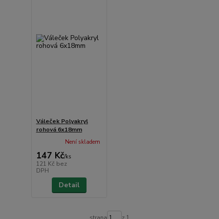
Váleček Polyakryl
rohová 6x18mm
Není skladem
147 Kč
/
ks
121 Kč
bez
DPH
Detail
strana
z 1