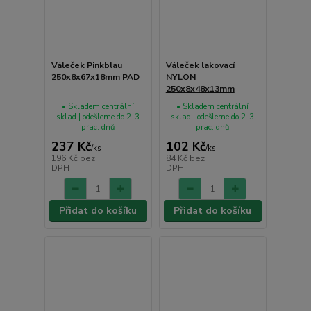
Váleček Pinkblau
Váleček lakovací
250x8x67x18mm PAD
NYLON
250x8x48x13mm
• Skladem centrální
• Skladem centrální
sklad | odešleme do 2-3
sklad | odešleme do 2-3
prac. dnů
prac. dnů
237 Kč
102 Kč
/
ks
/
ks
196 Kč
bez
84 Kč
bez
DPH
DPH
Přidat do košíku
Přidat do košíku