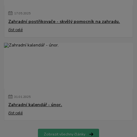
17
.
05
.
2025
Zahradní postřikovače - skvělý pomocník na zahradu.
číst celé
31
.
01
.
2025
Zahradní kalendář - únor.
číst celé
Zobrazit všechny články