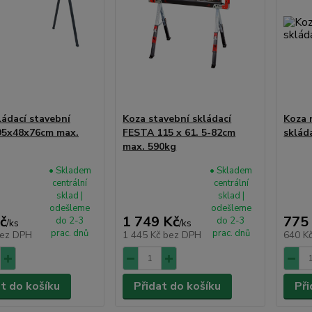
ládací stavební
Koza stavební skládací
Koza 
95x48x76cm max.
FESTA 115 x 61. 5-82cm
sklád
max. 590kg
• Skladem
• Skladem
centrální
centrální
sklad |
sklad |
odešleme
odešleme
č
1 749 Kč
775
do 2-3
do 2-3
/
ks
/
ks
prac. dnů
prac. dnů
ez DPH
1 445 Kč
bez DPH
640 K
at do košíku
Přidat do košíku
Při