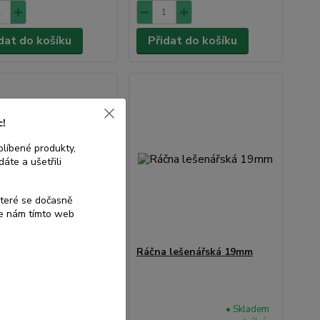
dat do košíku
Přidat do košíku
c!
blíbené produkty,
áte a ušetřili
které se dočasně
te nám tímto web
1 hodnocení
Ráčna lešenářská 19mm
 lešenářská 18mm
• Skladem
• Skladem