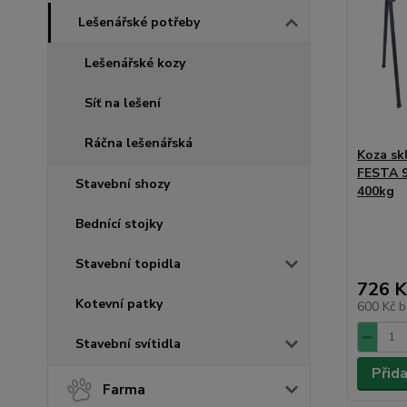
Lešenářské potřeby
Lešenářské kozy
Síť na lešení
Ráčna lešenářská
Koza sk
FESTA 
Stavební shozy
400kg
Bednící stojky
Stavební topidla
726 K
Kotevní patky
600 Kč
b
Stavební svítidla
Přid
Farma