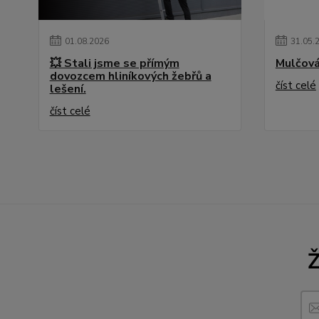
01
.
08
.
2026
31
.
05
.
💥 Stali jsme se přímým
Mulčová
dovozcem hliníkových žebřů a
číst celé
lešení.
číst celé