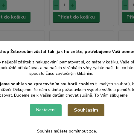
at do košíku
Přidat do košíku
Při
shop Železodům zůstal tak, jak ho znáte, potřebujeme Vaši pomo
o
nejlepší zážitek z nakupování
, pamatovat si, co máte v košíku, Vaše o
pokaždé přihlašovat a na našich stránkách vždy rychle našli to, co hled
spoustu času zbytečným klikáním.
jeme souhlas s
e
zpracováním souborů cookies
t
j. malých souborů, 
hlížeči. Děkujeme, že nám s tímto požadavkem vyjdete vstříc a pomůže
pšovat. Budeme se k Vašim datům chovat slušně. To Vám slibujeme!
1 hodnocení
Koza skládací stavitelná
Souhlasím
Nastavení
68x80-130cm max 150kg
šenářská velká
Ráčna
5-160cm
• Skladem
• Skladem
Souhlas můžete odmítnout
zde
.