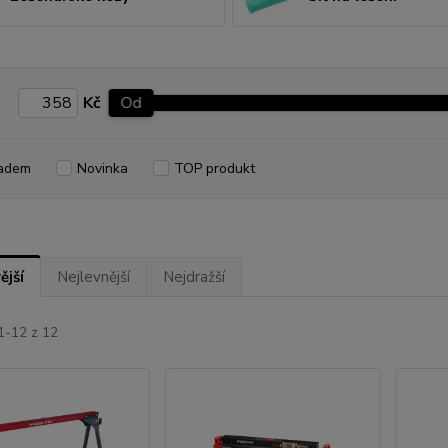
Kč
Od
adem
Novinka
TOP produkt
ější
Nejlevnější
Nejdražší
1-12 z 12