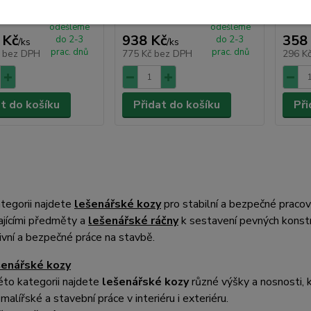
centrální
centrální
sklad |
sklad |
odešleme
odešleme
 Kč
938 Kč
358
do 2-3
do 2-3
/
ks
/
ks
prac. dnů
prac. dnů
č
bez DPH
775 Kč
bez DPH
296 K
at do košíku
Přidat do košíku
Při
tegorii najdete
lešenářské kozy
pro stabilní a bezpečné pracov
ajícími předměty a
lešenářské ráčny
k sestavení pevných konstru
ivní a bezpečné práce na stavbě.
enářské kozy
éto kategorii najdete
lešenářské kozy
různé výšky a nosnosti, k
 malířské a stavební práce v interiéru i exteriéru.