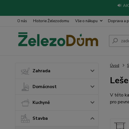
🔊
AK
O nás
Historie Železodomu
Vše o nákupu
Doprava a p
Úvod
S
Zahrada
Leše
Domácnost
V této ka
pro pevné
Kuchyně
Stavba