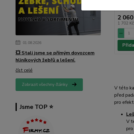
2 060
1 702 K
01.08.2026
Přid
💥 Stali jsme se přímým dovozcem
hliníkových žebřů a lešení.
číst celé
Zobrazit všechny články
V této ka
před pad
pro efekt
Jsme TOP ⭐️
Leš
V t
pro