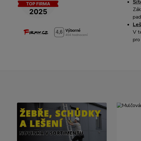
Sít
Zák
pad
Leš
V t
pro