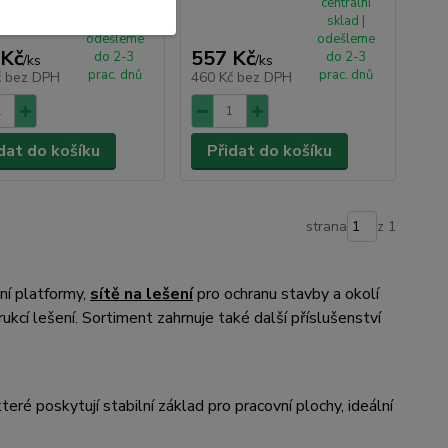
centrální
centrální
sklad |
sklad |
odešleme
odešleme
 Kč
557 Kč
do 2-3
do 2-3
/
ks
/
ks
prac. dnů
prac. dnů
č
bez DPH
460 Kč
bez DPH
dat do košíku
Přidat do košíku
strana
z 1
ní platformy,
sítě na lešení
pro ochranu stavby a okolí
kcí lešení. Sortiment zahrnuje také další příslušenství
teré poskytují stabilní základ pro pracovní plochy, ideální