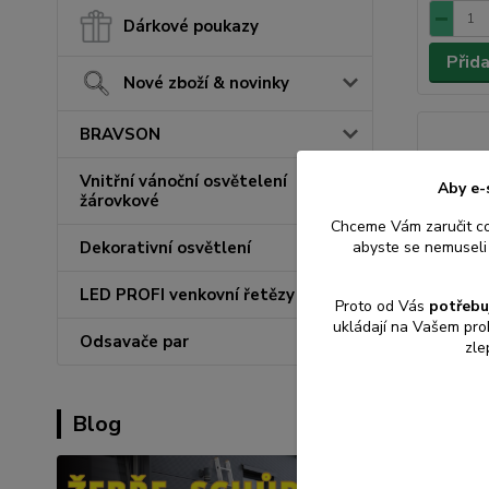
Dárkové poukazy
Přid
Nové zboží & novinky
BRAVSON
Vnitřní vánoční osvětelení
Aby e-
žárovkové
Chceme Vám zaručit c
Dekorativní osvětlení
abyste se nemuseli 
LED PROFI venkovní řetězy
Proto od Vás
potřebu
ukládají na Vašem pro
Odsavače par
zle
Koza le
Blog
140x10