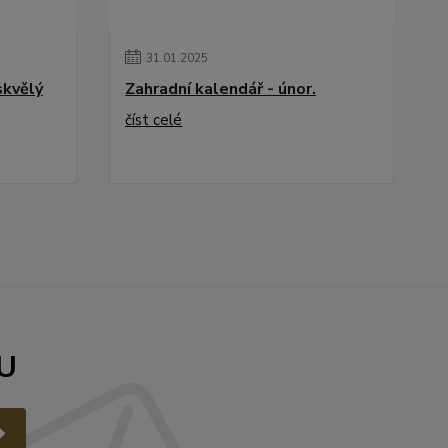
31
.
01
.
2025
skvělý
Zahradní kalendář - únor.
číst celé
U