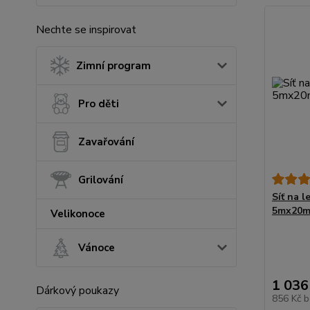
Nechte se inspirovat
Zimní program
Pro děti
Zavařování
Grilování
Síť na l
5mx20m
Velikonoce
Vánoce
1 036
Dárkový poukazy
856 Kč
b