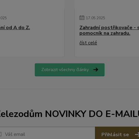
2025
17
.
05
.
2025
ní od A do Z.
Zahradní postřikovače - 
pomocník na zahradu.
číst celé
Zobrazit všechny články
Železodům NOVINKY DO E-MAIL
Přihlásit se