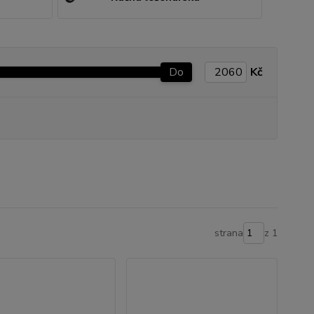
Do
Kč
strana
z 1