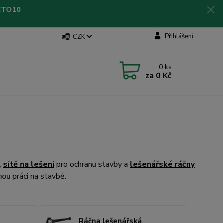
LETO10
Přihlášení
CZK
0
ks
za
0 Kč
,
sítě na lešení
pro ochranu stavby a
lešenářské ráčny
nou práci na stavbě.
Ráčna lešenářská