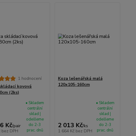
1 hodnocení
Koza lešenářská malá
120x105-160cm
skládací kovová
0cm (2ks)
• Skladem
• Skladem
centrální
centrální
sklad |
sklad |
odešleme
odešleme
6 Kč
2 013 Kč
do 2-3
do 2-3
/
pair
/
ks
prac. dnů
prac. dnů
č
bez DPH
1 664 Kč
bez DPH