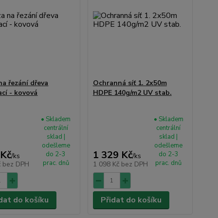
na řezání dřeva
Ochranná síť 1. 2x50m
ací - kovová
HDPE 140g/m2 UV stab.
• Skladem
• Skladem
centrální
centrální
sklad |
sklad |
odešleme
odešleme
 Kč
1 329 Kč
do 2-3
do 2-3
/
ks
/
ks
prac. dnů
prac. dnů
č
bez DPH
1 098 Kč
bez DPH
dat do košíku
Přidat do košíku