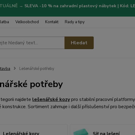
TUÁLNĚ
→
SLEVA -10 % na zahradní plastový nábytek | Kód: 
latba
Velkoobchod
Kontakt
Rady a tipy
Hledat
tavba
Lešenářské potřeby
nářské potřeby
tegorii najdete
lešenářské kozy
pro stabilní pracovní platformy
 konstrukce. Sortiment zahrnuje i další příslušenství pro bezpeč
Lešenářské kozy
Síť na lešení