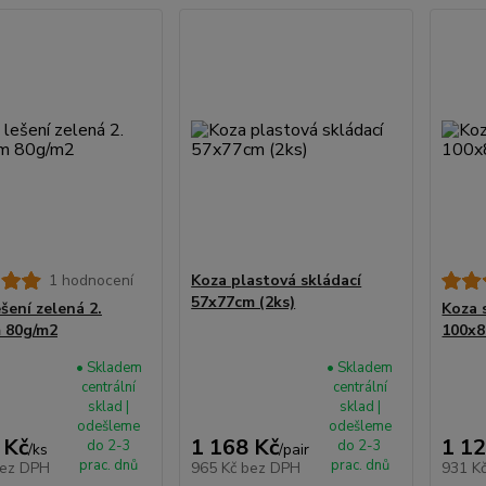
1 hodnocení
Koza plastová skládací
57x77cm (2ks)
ešení zelená 2.
Koza 
 80g/m2
100x8
• Skladem
• Skladem
centrální
centrální
sklad |
sklad |
odešleme
odešleme
 Kč
1 168 Kč
1 12
do 2-3
do 2-3
/
ks
/
pair
prac. dnů
prac. dnů
ez DPH
965 Kč
bez DPH
931 K