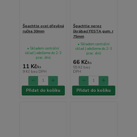
Špachtle ocel dřevěná
Špachtle nerez
ručka 30mm
škrábací FESTA gum. r
75mm
• Skladem centrální
• Skladem centrální
sklad | odešleme do 2-3
sklad | odešleme do 2-3
prac. dnů
prac. dnů
66 Kč
/
ks
11 Kč
/
ks
55 Kč
bez
9 Kč
bez DPH
DPH
Přidat do košíku
Přidat do košíku