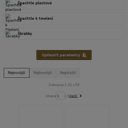
Špachtle plastová
Špachtle k tmelení
Škrabky
Upřesnit parametry
Nejnovější
Nejlevnější
Nejdražší
Zobrazuji 1-21 z 53
strana
z 3
další