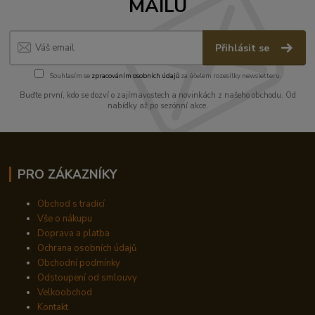
MAILU
Přihlásit se
Souhlasím se
zpracováním osobních údajů
za účelem rozesílky newsletteru.
Buďte první, kdo se dozví o zajímavostech a novinkách z našeho obchodu. Od
nabídky až po sezónní akce.
PRO ZÁKAZNÍKY
Obchod s tradicí
Vše o nákupu
Doprava a platba
Ochrana osobních údajů
Obchodní podmínky
Odstoupení od smlouvy
Velkoobchod
Kontakt