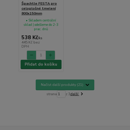
Špachtle FESTA pro
celoplošné tmelení
800x150mm
• Skladem centrální
sklad | odešleme do 2-3
prac. dnů
538 Kč
/
ks
445 Kč
bez
DPH
Přidat do košíku
Načíst další produkty (21)
strana
z 3
další