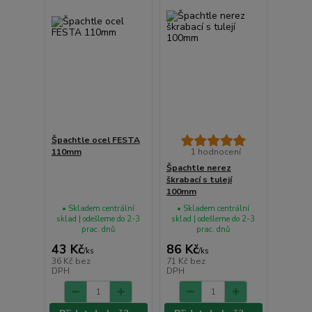
Špachtle ocel FESTA
110mm
1 hodnocení
Špachtle nerez
škrabací s tulejí
100mm
• Skladem centrální
• Skladem centrální
sklad | odešleme do 2-3
sklad | odešleme do 2-3
prac. dnů
prac. dnů
43 Kč
86 Kč
/
ks
/
ks
36 Kč
bez
71 Kč
bez
DPH
DPH