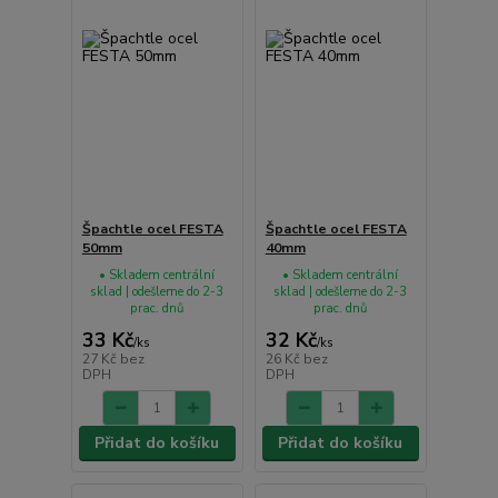
Špachtle ocel FESTA
Špachtle ocel FESTA
50mm
40mm
• Skladem centrální
• Skladem centrální
sklad | odešleme do 2-3
sklad | odešleme do 2-3
prac. dnů
prac. dnů
33 Kč
32 Kč
/
ks
/
ks
27 Kč
bez
26 Kč
bez
DPH
DPH
Přidat do košíku
Přidat do košíku