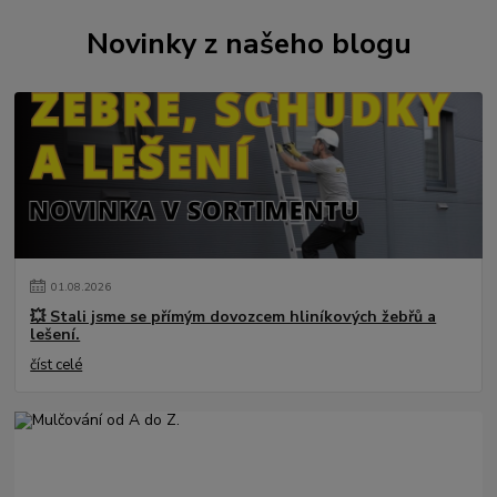
Novinky z našeho blogu
01
.
08
.
2026
💥 Stali jsme se přímým dovozcem hliníkových žebřů a
lešení.
číst celé