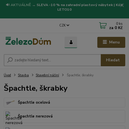
🔊
AKTUÁLNĚ
→
SLEVA -10 % na zahradní plastový nábytek | Kód:
LETO10
0
ks
CZK
za
0 Kč
Menu
Hledat
Úvod
Stavba
Stavební náčiní
Špachtle, škrabky
Špachtle, škrabky
Špachtle ocelová
Špachtle nerezová