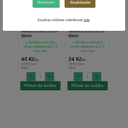
Souhlasím
Nastavení
Souhlas můžete odmítnout
zde
.
Špachtle ocel FESTA
Špachtle ocel FESTA
80mm
60mm
• Skladem centrální
• Skladem centrální
sklad | odešleme do 2-3
sklad | odešleme do 2-3
prac. dnů
prac. dnů
40 Kč
34 Kč
/
ks
/
ks
33 Kč
bez
28 Kč
bez
DPH
DPH
Přidat do košíku
Přidat do košíku