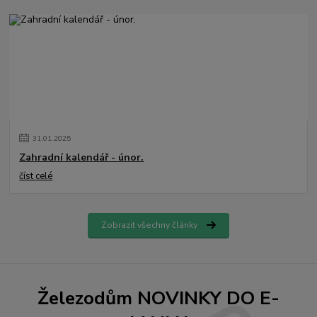
31
.
01
.
2025
Zahradní kalendář - únor.
číst celé
Zobrazit všechny články
Železodům NOVINKY DO E-