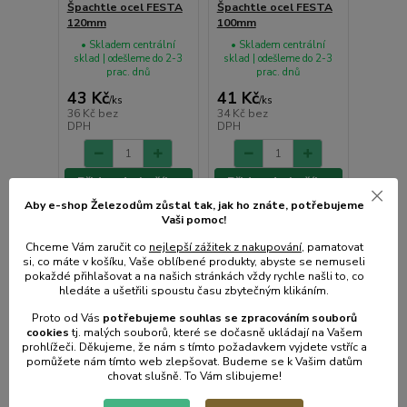
Špachtle ocel FESTA
Špachtle ocel FESTA
120mm
100mm
• Skladem centrální
• Skladem centrální
sklad | odešleme do 2-3
sklad | odešleme do 2-3
prac. dnů
prac. dnů
43 Kč
41 Kč
/
ks
/
ks
36 Kč
bez
34 Kč
bez
DPH
DPH
Přidat do košíku
Přidat do košíku
Aby e-shop Železodům zůstal tak, jak ho znáte, potřebujeme
Vaši pomoc!
Chceme Vám zaručit co
nejlepší zážitek z nakupování
, pamatovat
si, co máte v košíku, Vaše oblíbené produkty, abyste se nemuseli
pokaždé přihlašovat a na našich stránkách vždy rychle našli to, co
hledáte a ušetřili spoustu času zbytečným klikáním.
Proto od Vás
potřebujeme souhlas s
e
zpracováním souborů
cookies
t
j. malých souborů, které se dočasně ukládají na Vašem
prohlížeči. Děkujeme, že nám s tímto požadavkem vyjdete vstříc a
pomůžete nám tímto web zlepšovat. Budeme se k Vašim datům
chovat slušně. To Vám slibujeme!