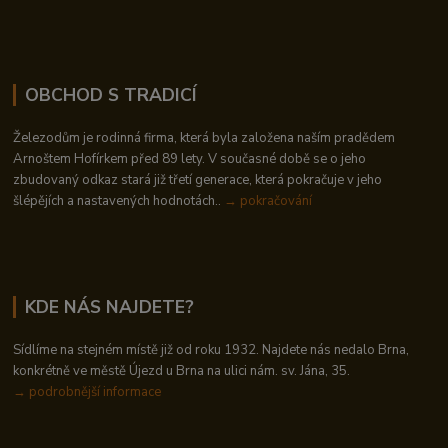
OBCHOD S TRADICÍ
Železodům je rodinná firma, která byla založena naším pradědem
Arnoštem Hofírkem před 89 lety. V současné době se o jeho
zbudovaný odkaz stará již třetí generace, která pokračuje v jeho
šlépějích a nastavených hodnotách..
→ pokračování
KDE NÁS NAJDETE?
Sídlíme na stejném místě již od roku 1932. Najdete nás nedalo Brna,
konkrétně ve městě Újezd u Brna na ulici nám. sv. Jána, 35.
→
podrobnější informace