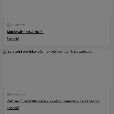
31
.
05
.
2025
Mulčování od A do Z.
číst celé
17
.
05
.
2025
Zahradní postřikovače - skvělý pomocník na zahradu.
číst celé