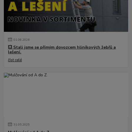
01
.
08
.
2026
💥 Stali jsme se přímým dovozcem hliníkových žebřů a
lešení.
číst celé
31
.
05
.
2025