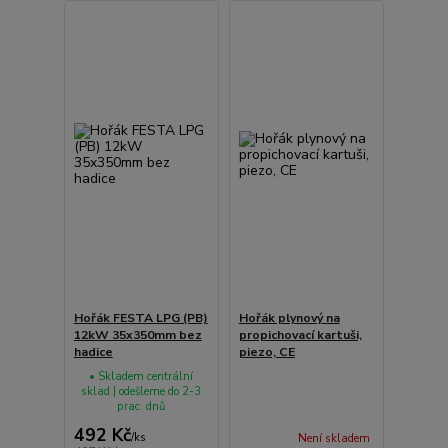
Hořák FESTA LPG (PB)
Hořák plynový na
12kW 35x350mm bez
propichovací kartuši,
hadice
piezo, CE
• Skladem centrální
sklad | odešleme do 2-3
prac. dnů
492 Kč
/
ks
Není skladem