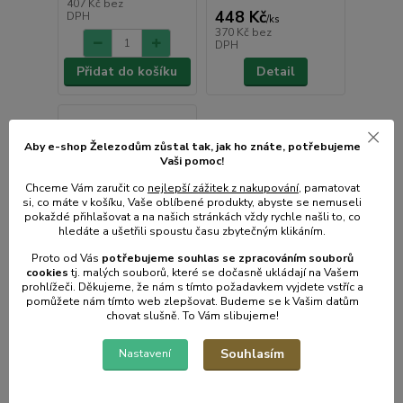
407 Kč
bez
448 Kč
DPH
/
ks
370 Kč
bez
DPH
Přidat do košíku
Detail
Aby e-shop Železodům zůstal tak, jak ho znáte, potřebujeme
Vaši pomoc!
Chceme Vám zaručit co
nejlepší zážitek z nakupování
, pamatovat
si, co máte v košíku, Vaše oblíbené produkty, abyste se nemuseli
pokaždé přihlašovat a na našich stránkách vždy rychle našli to, co
hledáte a ušetřili spoustu času zbytečným klikáním.
Proto od Vás
potřebujeme souhlas s
e
zpracováním souborů
cookies
t
j. malých souborů, které se dočasně ukládají na Vašem
prohlížeči. Děkujeme, že nám s tímto požadavkem vyjdete vstříc a
pomůžete nám tímto web zlepšovat. Budeme se k Vašim datům
chovat slušně. To Vám slibujeme!
Souhlasím
Nastavení
Hořák plynový na