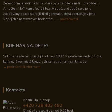
Železodům je rodinná firma, která byla založena naším pradědem
Arnoštem Hofírkem před 89 lety. V současné době se o jeho
zbudovaný odkaz stará již třetí generace, která pokračuje v jeho
šlépějích a nastavených hodnotách..
→ pokračování
KDE NÁS NAJDETE?
Sídlíme na stejném místě již od roku 1932. Najdete nás nedalo Brna,
konkrétně ve městě Újezd u Brna na ulici nám. sv. Jána, 35.
→
podrobnější informace
Kontakty
Adam Fila, e-shop
+420 728 403 492
⏰ každý pracovní den od 9-15 hod.