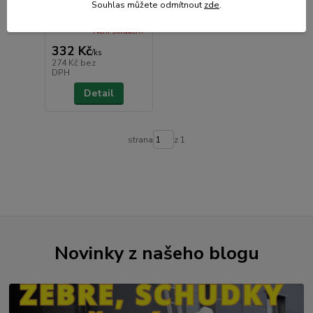
kartuši se závitem,
Souhlas můžete odmítnout
zde
.
piezo, CE
Není skladem
332 Kč
/
ks
274 Kč
bez
DPH
Detail
strana
z 1
Novinky z našeho blogu