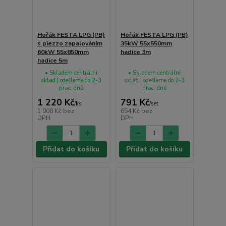
Hořák FESTA LPG (PB)
Hořák FESTA LPG (PB)
s piezzo zapalováním
35kW 55x550mm
60kW 55x850mm
hadice 3m
hadice 5m
• Skladem centrální
• Skladem centrální
sklad | odešleme do 2-3
sklad | odešleme do 2-3
prac. dnů
prac. dnů
1 220 Kč
791 Kč
/
ks
/
set
1 008 Kč
bez
654 Kč
bez
DPH
DPH
Přidat do košíku
Přidat do košíku