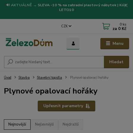
🔊
AKTUÁLNĚ
→
SLEVA -10 % na zahradní plastový nábytek | Kód:
LETO10
0
ks
CZK
za
0 Kč
Menu
Hledat
Úvod
Stavba
Stavební topidla
Plynové opalovací hořáky
Plynové opalovací hořáky
Upřesnit parametry
Nejnovější
Nejlevnější
Nejdražší