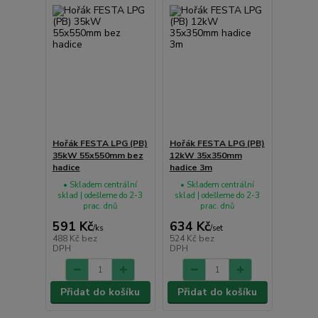
Hořák FESTA LPG (PB)
Hořák FESTA LPG (PB)
35kW 55x550mm bez
12kW 35x350mm
hadice
hadice 3m
• Skladem centrální
• Skladem centrální
sklad | odešleme do 2-3
sklad | odešleme do 2-3
prac. dnů
prac. dnů
591 Kč
634 Kč
/
ks
/
set
488 Kč
bez
524 Kč
bez
DPH
DPH
Přidat do košíku
Přidat do košíku