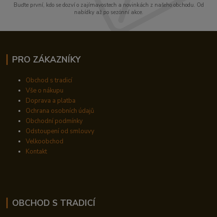
Buďte první, kdo se dozví o zajímavostech a novinkách z našeho obchodu. Od
nabídky až po sezónní akce.
PRO ZÁKAZNÍKY
Obchod s tradicí
Vše o nákupu
Doprava a platba
Ochrana osobních údajů
Obchodní podmínky
Odstoupení od smlouvy
Velkoobchod
Kontakt
OBCHOD S TRADICÍ