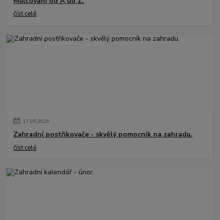
Mulčování od A do Z.
číst celé
17
.
05
.
2025
Zahradní postřikovače - skvělý pomocník na zahradu.
číst celé