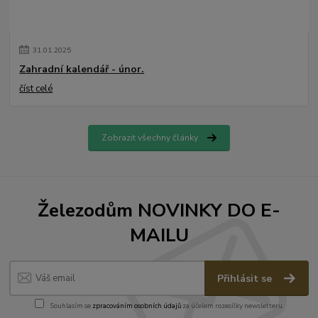
31
.
01
.
2025
Zahradní kalendář - únor.
číst celé
Zobrazit všechny články
Železodům NOVINKY DO E-
MAILU
Přihlásit se
Souhlasím se
zpracováním osobních údajů
za účelem rozesílky newsletteru.