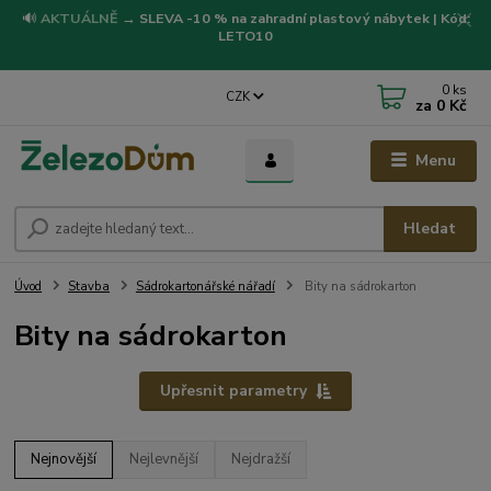
🔊
AKTUÁLNĚ
→
SLEVA -10 % na zahradní plastový nábytek | Kód:
LETO10
0
ks
CZK
za
0 Kč
Menu
Hledat
Úvod
Stavba
Sádrokartonářské nářadí
Bity na sádrokarton
Bity na sádrokarton
Upřesnit parametry
Nejnovější
Nejlevnější
Nejdražší