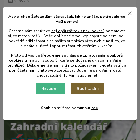
31
.
05
.
2025
Mulčování od A do Z.
Aby e-shop Železodům zůstal tak, jak ho znáte, potřebujeme
číst celé
Vaši pomoc!
Chceme Vám zaručit co
nejlepší zážitek z nakupování
, pamatovat
si, co máte v košíku, Vaše oblíbené produkty, abyste se nemuseli
pokaždé přihlašovat a na našich stránkách vždy rychle našli to, co
hledáte a ušetřili spoustu času zbytečným klikáním.
Proto od Vás
potřebujeme souhlas s
e
zpracováním souborů
cookies
t
j. malých souborů, které se dočasně ukládají na Vašem
prohlížeči. Děkujeme, že nám s tímto požadavkem vyjdete vstříc a
pomůžete nám tímto web zlepšovat. Budeme se k Vašim datům
chovat slušně. To Vám slibujeme!
17
.
05
.
2025
Souhlasím
Nastavení
Zahradní postřikovače - skvělý pomocník na zahradu.
číst celé
Souhlas můžete odmítnout
zde
.