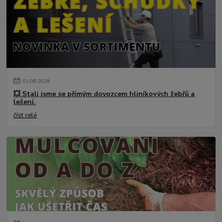
01
.
08
.
2026
💥 Stali jsme se přímým dovozcem hliníkových žebřů a
lešení.
číst celé