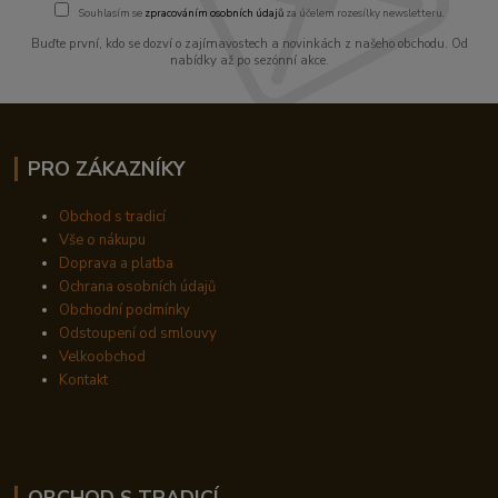
Souhlasím se
zpracováním osobních údajů
za účelem rozesílky newsletteru.
Buďte první, kdo se dozví o zajímavostech a novinkách z našeho obchodu. Od
nabídky až po sezónní akce.
PRO ZÁKAZNÍKY
Obchod s tradicí
Vše o nákupu
Doprava a platba
Ochrana osobních údajů
Obchodní podmínky
Odstoupení od smlouvy
Velkoobchod
Kontakt
OBCHOD S TRADICÍ