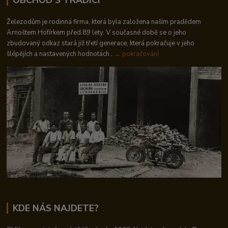
Železodům je rodinná firma, která byla založena naším pradědem
Arnoštem Hofírkem před 89 lety. V současné době se o jeho
zbudovaný odkaz stará již třetí generace, která pokračuje v jeho
šlépějích a nastavených hodnotách..
→ pokračování
KDE NÁS NAJDETE?