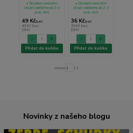
• Skladem centrální
• Skladem centrální
sklad | odešleme do 2-3
sklad | odešleme do 2-3
prac. dnů
prac. dnů
49 Kč
36 Kč
/
pair
/
pair
40 Kč
bez
30 Kč
bez
DPH
DPH
Přidat do košíku
Přidat do košíku
strana
z 1
Novinky z našeho blogu