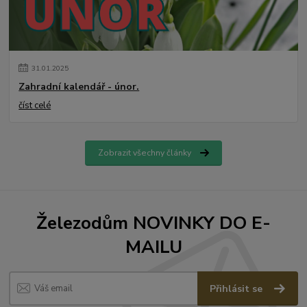
31
.
01
.
2025
Zahradní kalendář - únor.
číst celé
Zobrazit všechny články
Železodům NOVINKY DO E-
MAILU
Přihlásit se