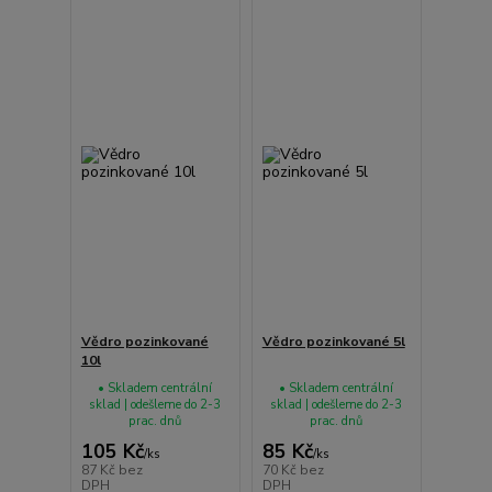
Vědro pozinkované
Vědro pozinkované 5l
10l
• Skladem centrální
• Skladem centrální
sklad | odešleme do 2-3
sklad | odešleme do 2-3
prac. dnů
prac. dnů
105 Kč
85 Kč
/
ks
/
ks
87 Kč
bez
70 Kč
bez
DPH
DPH