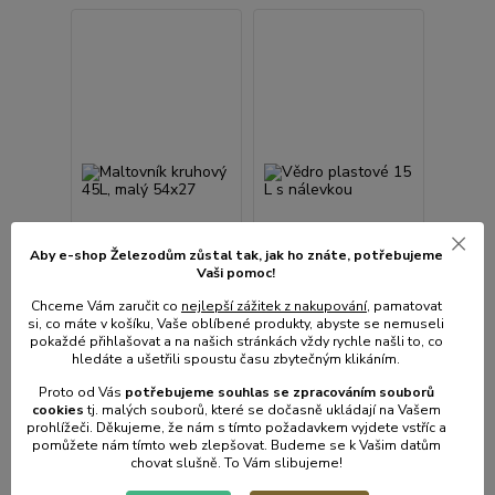
Aby e-shop Železodům zůstal tak, jak ho znáte, potřebujeme
Vaši pomoc!
Chceme Vám zaručit co
nejlepší zážitek z nakupování
, pamatovat
si, co máte v košíku, Vaše oblíbené produkty, abyste se nemuseli
pokaždé přihlašovat a na našich stránkách vždy rychle našli to, co
hledáte a ušetřili spoustu času zbytečným klikáním.
Maltovník kruhový
45L, malý 54x27
2 hodnocení
Proto od Vás
potřebujeme souhlas s
e
zpracováním souborů
Vědro plastové 15 L s
cookies
t
j. malých souborů, které se dočasně ukládají na Vašem
nálevkou
prohlížeči. Děkujeme, že nám s tímto požadavkem vyjdete vstříc a
pomůžete nám tímto web zlepšovat. Budeme se k Vašim datům
• Skladem | odešleme do
• Skladem | odešleme do
chovat slušně. To Vám slibujeme!
1-2 prac. dnů
1-2 prac. dnů