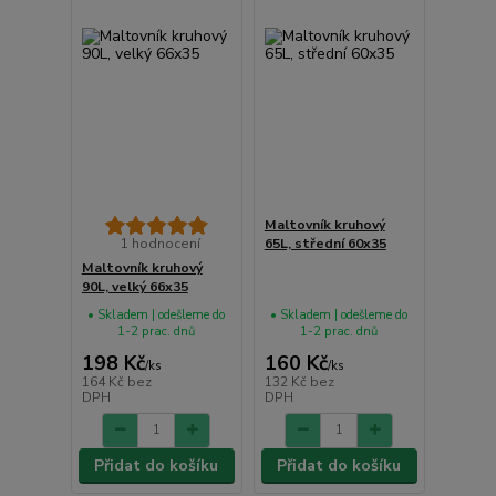
Maltovník kruhový
1 hodnocení
65L, střední 60x35
Maltovník kruhový
90L, velký 66x35
• Skladem | odešleme do
• Skladem | odešleme do
1-2 prac. dnů
1-2 prac. dnů
198 Kč
160 Kč
/
ks
/
ks
164 Kč
bez
132 Kč
bez
DPH
DPH
Přidat do košíku
Přidat do košíku