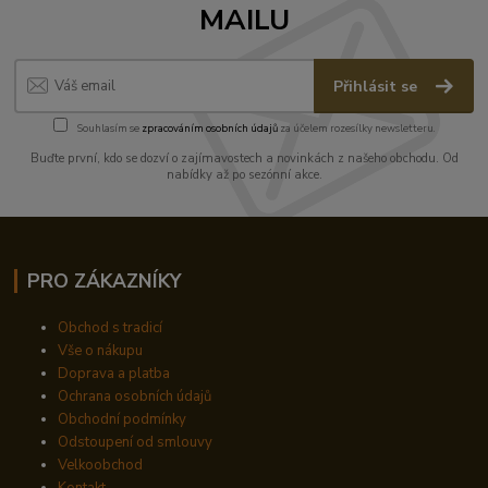
MAILU
Přihlásit se
Souhlasím se
zpracováním osobních údajů
za účelem rozesílky newsletteru.
Buďte první, kdo se dozví o zajímavostech a novinkách z našeho obchodu. Od
nabídky až po sezónní akce.
PRO ZÁKAZNÍKY
Obchod s tradicí
Vše o nákupu
Doprava a platba
Ochrana osobních údajů
Obchodní podmínky
Odstoupení od smlouvy
Velkoobchod
Kontakt