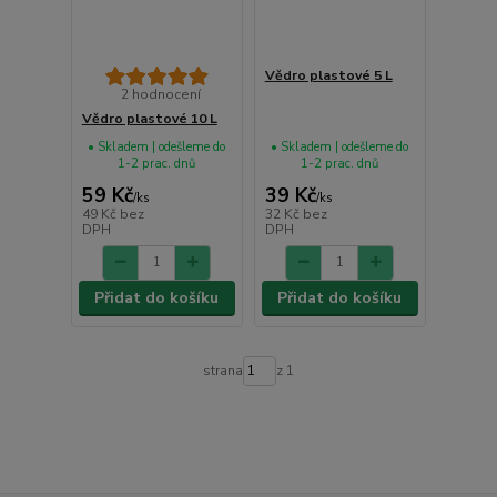
Vědro plastové 5 L
2 hodnocení
Vědro plastové 10 L
• Skladem | odešleme do
• Skladem | odešleme do
1-2 prac. dnů
1-2 prac. dnů
59 Kč
39 Kč
/
ks
/
ks
49 Kč
bez
32 Kč
bez
DPH
DPH
Přidat do košíku
Přidat do košíku
strana
z 1