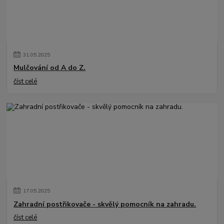
31
.
05
.
2025
Mulčování od A do Z.
číst celé
17
.
05
.
2025
Zahradní postřikovače - skvělý pomocník na zahradu.
číst celé