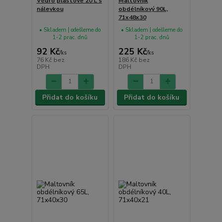
Vědro plastové 20 L s
Maltovník
nálevkou
obdélníkový 90L,
71x48x30
• Skladem | odešleme do
• Skladem | odešleme do
1-2 prac. dnů
1-2 prac. dnů
92 Kč
225 Kč
/
ks
/
ks
76 Kč
bez
186 Kč
bez
DPH
DPH
Přidat do košíku
Přidat do košíku