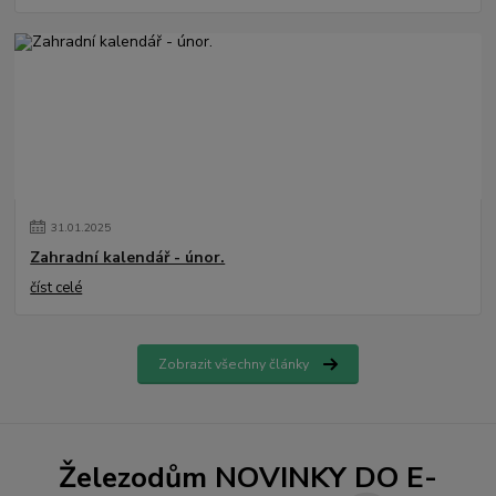
31
.
01
.
2025
Zahradní kalendář - únor.
číst celé
Zobrazit všechny články
Železodům NOVINKY DO E-