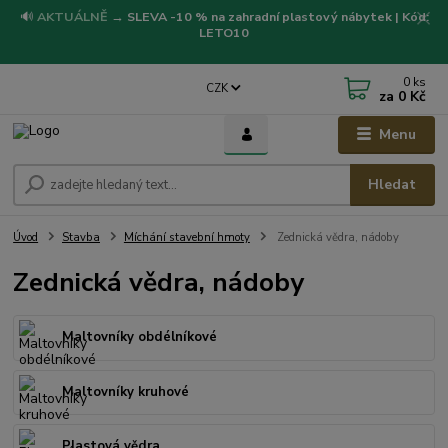
🔊
AKTUÁLNĚ
→
SLEVA -10 % na zahradní plastový nábytek | Kód:
LETO10
0
ks
CZK
za
0 Kč
Menu
Hledat
Úvod
Stavba
Míchání stavební hmoty
Zednická vědra, nádoby
Zednická vědra, nádoby
Maltovníky obdélníkové
Maltovníky kruhové
Plastová vědra