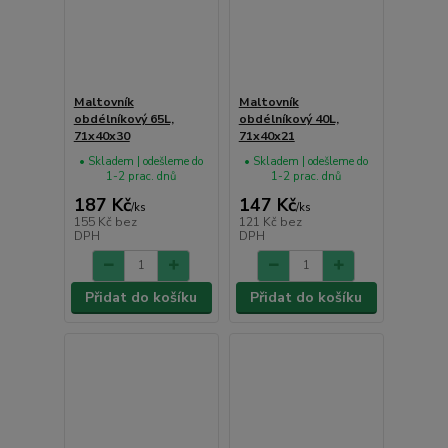
Maltovník
Maltovník
obdélníkový 65L,
obdélníkový 40L,
71x40x30
71x40x21
• Skladem | odešleme do
• Skladem | odešleme do
1-2 prac. dnů
1-2 prac. dnů
187 Kč
147 Kč
/
ks
/
ks
155 Kč
bez
121 Kč
bez
DPH
DPH
Přidat do košíku
Přidat do košíku