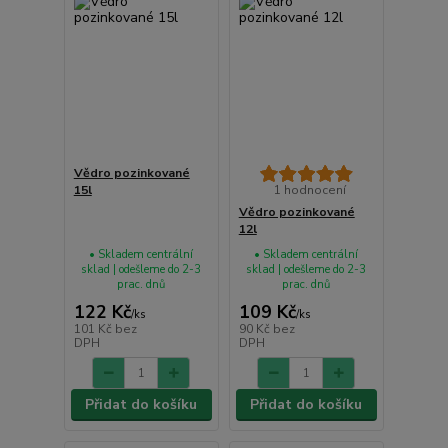
Vědro pozinkované
15l
1 hodnocení
Vědro pozinkované
12l
• Skladem centrální
• Skladem centrální
sklad | odešleme do 2-3
sklad | odešleme do 2-3
prac. dnů
prac. dnů
122 Kč
109 Kč
/
ks
/
ks
101 Kč
bez
90 Kč
bez
DPH
DPH
Přidat do košíku
Přidat do košíku