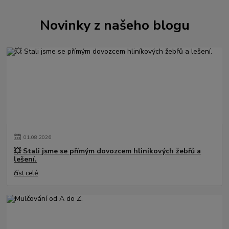
Novinky z našeho blogu
01
.
08
.
2026
💥 Stali jsme se přímým dovozcem hliníkových žebřů a
lešení.
číst celé