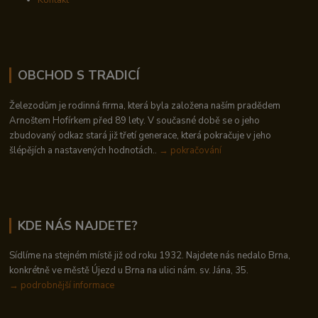
OBCHOD S TRADICÍ
Železodům je rodinná firma, která byla založena naším pradědem
Arnoštem Hofírkem před 89 lety. V současné době se o jeho
zbudovaný odkaz stará již třetí generace, která pokračuje v jeho
šlépějích a nastavených hodnotách..
→ pokračování
KDE NÁS NAJDETE?
Sídlíme na stejném místě již od roku 1932. Najdete nás nedalo Brna,
konkrétně ve městě Újezd u Brna na ulici nám. sv. Jána, 35.
→
podrobnější informace