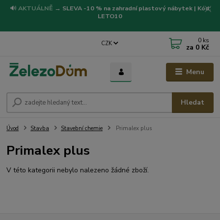
🔊
AKTUÁLNĚ
→
SLEVA -10 % na zahradní plastový nábytek | Kód:
LETO10
0
ks
CZK
za
0 Kč
Menu
Hledat
Úvod
Stavba
Stavební chemie
Primalex plus
Primalex plus
V této kategorii nebylo nalezeno žádné zboží.