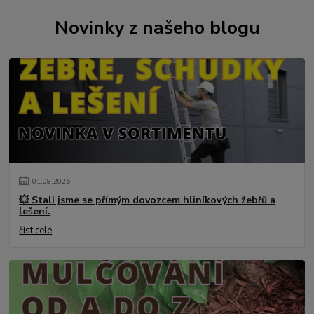
Novinky z našeho blogu
01
.
08
.
2026
💥 Stali jsme se přímým dovozcem hliníkových žebřů a
lešení.
číst celé