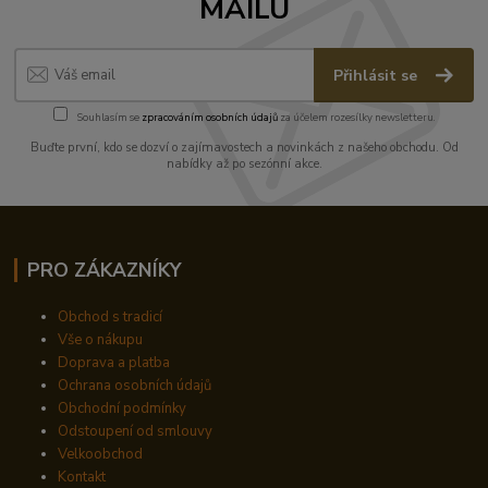
MAILU
Přihlásit se
Souhlasím se
zpracováním osobních údajů
za účelem rozesílky newsletteru.
Buďte první, kdo se dozví o zajímavostech a novinkách z našeho obchodu. Od
nabídky až po sezónní akce.
PRO ZÁKAZNÍKY
Obchod s tradicí
Vše o nákupu
Doprava a platba
Ochrana osobních údajů
Obchodní podmínky
Odstoupení od smlouvy
Velkoobchod
Kontakt