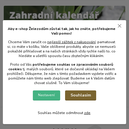
Aby e-shop Železodům zůstal tak, jak ho znáte, potřebujeme
Vaši pomoc!
Chceme Vám zaručit co
nejlepší zážitek z nakupování
, pamatovat
si, co máte v košíku, Vaše oblíbené produkty, abyste se nemuseli
pokaždé přihlašovat a na našich stránkách vždy rychle našli to, co
hledáte a ušetřili spoustu času zbytečným klikáním.
31
.
01
.
2025
Zahradní kalendář - únor.
Proto od Vás
potřebujeme souhlas s
e
zpracováním souborů
cookies
t
j. malých souborů, které se dočasně ukládají na Vašem
číst celé
prohlížeči. Děkujeme, že nám s tímto požadavkem vyjdete vstříc a
pomůžete nám tímto web zlepšovat. Budeme se k Vašim datům
chovat slušně. To Vám slibujeme!
Zobrazit všechny články
Souhlasím
Nastavení
Souhlas můžete odmítnout
zde
.
Železodům NOVINKY DO E-