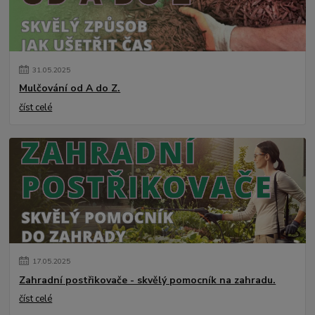
31
.
05
.
2025
Mulčování od A do Z.
číst celé
17
.
05
.
2025
Zahradní postřikovače - skvělý pomocník na zahradu.
číst celé