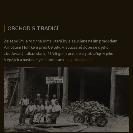
OBCHOD S TRADICÍ
Železodům je rodinná firma, která byla založena naším pradědem
Arnoštem Hofírkem před 89 lety. V současné době se o jeho
zbudovaný odkaz stará již třetí generace, která pokračuje v jeho
šlépějích a nastavených hodnotách..
→ pokračování