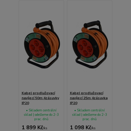
Kabel prodlužovací
Kabel prodlužovací
navíjecí 50m 4zásuvky
navíjecí 25m 4zásuvka
IP20
IP20
• Skladem centrální
• Skladem centrální
sklad | odešleme do 2-3
sklad | odešleme do 2-3
prac. dnů
prac. dnů
1 899 Kč
1 098 Kč
/
ks
/
ks