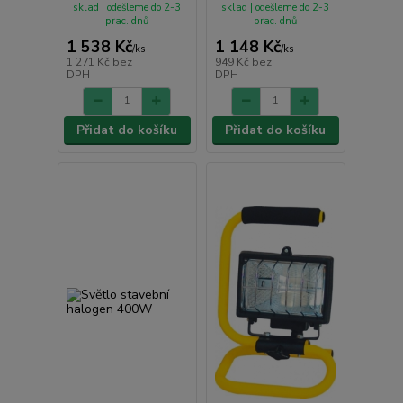
sklad | odešleme do 2-3
sklad | odešleme do 2-3
prac. dnů
prac. dnů
1 538 Kč
1 148 Kč
/
ks
/
ks
1 271 Kč
bez
949 Kč
bez
DPH
DPH
Přidat do košíku
Přidat do košíku