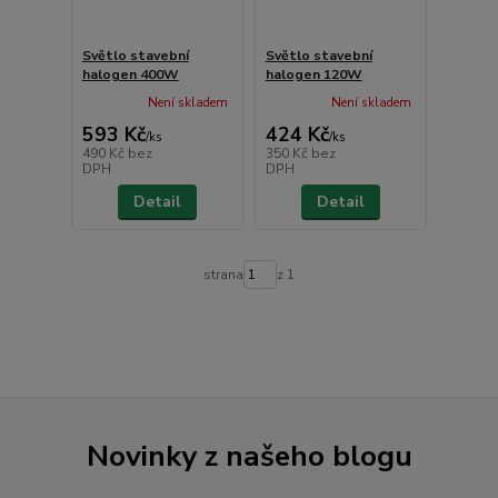
Světlo stavební
Světlo stavební
halogen 400W
halogen 120W
Není skladem
Není skladem
593 Kč
424 Kč
/
ks
/
ks
490 Kč
bez
350 Kč
bez
DPH
DPH
Detail
Detail
strana
z 1
Novinky z našeho blogu