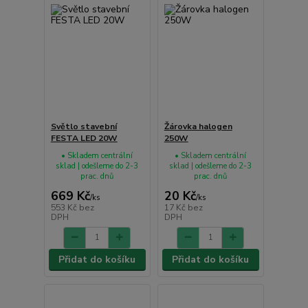
Světlo stavební
Žárovka halogen
FESTA LED 20W
250W
• Skladem centrální
• Skladem centrální
sklad | odešleme do 2-3
sklad | odešleme do 2-3
prac. dnů
prac. dnů
669 Kč
20 Kč
/
ks
/
ks
553 Kč
bez
17 Kč
bez
DPH
DPH
Přidat do košíku
Přidat do košíku