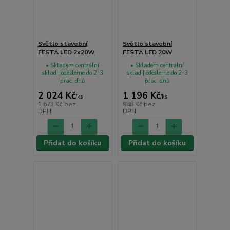
Světlo stavební
Světlo stavební
FESTA LED 2x20W
FESTA LED 20W
• Skladem centrální
• Skladem centrální
sklad | odešleme do 2-3
sklad | odešleme do 2-3
prac. dnů
prac. dnů
2 024 Kč
1 196 Kč
/
ks
/
ks
1 673 Kč
bez
988 Kč
bez
DPH
DPH
Přidat do košíku
Přidat do košíku