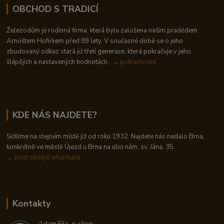
OBCHOD S TRADICÍ
Železodům je rodinná firma, která byla založena naším pradědem
Arnoštem Hofírkem před 89 lety. V současné době se o jeho
zbudovaný odkaz stará již třetí generace, která pokračuje v jeho
šlépějích a nastavených hodnotách..
→ pokračování
KDE NÁS NAJDETE?
Sídlíme na stejném místě již od roku 1932. Najdete nás nedalo Brna,
konkrétně ve městě Újezd u Brna na ulici nám. sv. Jána, 35.
→
podrobnější informace
Kontakty
Adam Fila, e-shop