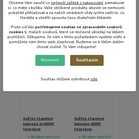
Chceme Vám zaručit co
nejlepší zážitek z nakupování
, pamatovat
si, co máte v košíku, Vaše oblíbené produkty, abyste se nemuseli
Přidat do košíku
Přidat do košíku
pokaždé přihlašovat a na našich stránkách vždy rychle našli to, co
hledáte a ušetřili spoustu času zbytečným klikáním.
Proto od Vás
potřebujeme souhlas s
e
zpracováním souborů
cookies
t
j. malých souborů, které se dočasně ukládají na Vašem
prohlížeči. Děkujeme, že nám s tímto požadavkem vyjdete vstříc a
pomůžete nám tímto web zlepšovat. Budeme se k Vašim datům
chovat slušně. To Vám slibujeme!
Souhlasím
Nastavení
Souhlas můžete odmítnout
zde
.
Světlo stavební
Světlo stavební
halogen 2x400W
halogen 400W
teleskop
teleskop
• Skladem centrální
• Skladem centrální