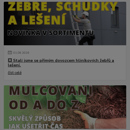
01
.
08
.
2026
💥 Stali jsme se přímým dovozcem hliníkových žebřů a
lešení.
číst celé