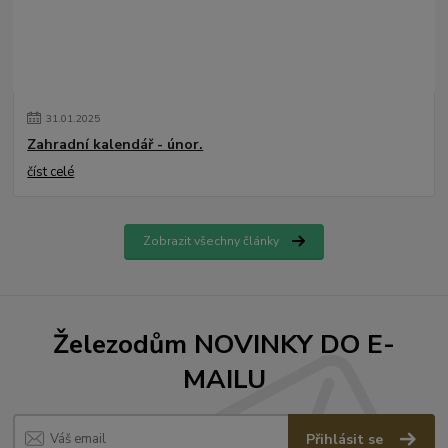
31
.
01
.
2025
Zahradní kalendář - únor.
číst celé
Zobrazit všechny články
Železodům NOVINKY DO E-
MAILU
Přihlásit se