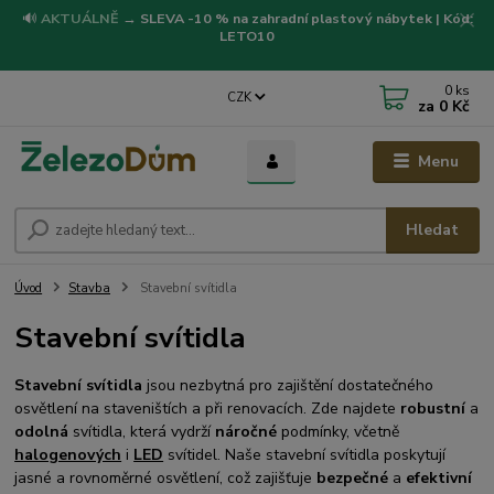
🔊
AKTUÁLNĚ
→
SLEVA -10 % na zahradní plastový nábytek | Kód:
LETO10
0
ks
CZK
za
0 Kč
Menu
Hledat
Úvod
Stavba
Stavební svítidla
Stavební svítidla
Stavební svítidla
jsou nezbytná pro zajištění dostatečného
osvětlení na staveništích a při renovacích. Zde najdete
robustní
a
odolná
svítidla, která vydrží
náročné
podmínky, včetně
halogenových
i
LED
svítidel. Naše stavební svítidla poskytují
jasné a rovnoměrné osvětlení, což zajišťuje
bezpečné
a
efektivní