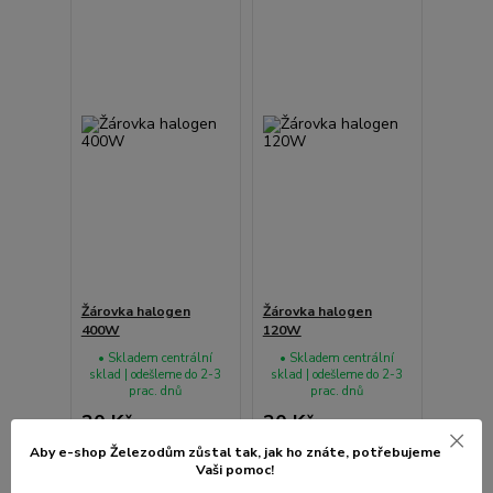
Žárovka halogen
Žárovka halogen
400W
120W
• Skladem centrální
• Skladem centrální
sklad | odešleme do 2-3
sklad | odešleme do 2-3
prac. dnů
prac. dnů
20 Kč
20 Kč
/
ks
/
ks
17 Kč
bez
17 Kč
bez
Aby e-shop Železodům zůstal tak, jak ho znáte, potřebujeme
DPH
DPH
Vaši pomoc!