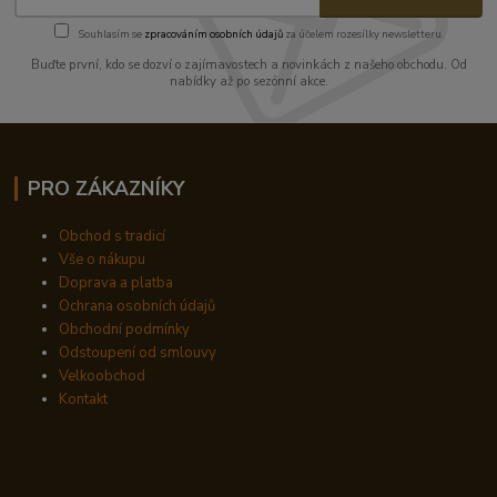
Souhlasím se
zpracováním osobních údajů
za účelem rozesílky newsletteru.
Buďte první, kdo se dozví o zajímavostech a novinkách z našeho obchodu. Od
nabídky až po sezónní akce.
PRO ZÁKAZNÍKY
Obchod s tradicí
Vše o nákupu
Doprava a platba
Ochrana osobních údajů
Obchodní podmínky
Odstoupení od smlouvy
Velkoobchod
Kontakt