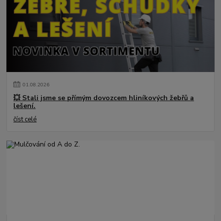
01
.
08
.
2026
💥 Stali jsme se přímým dovozcem hliníkových žebřů a
lešení.
číst celé