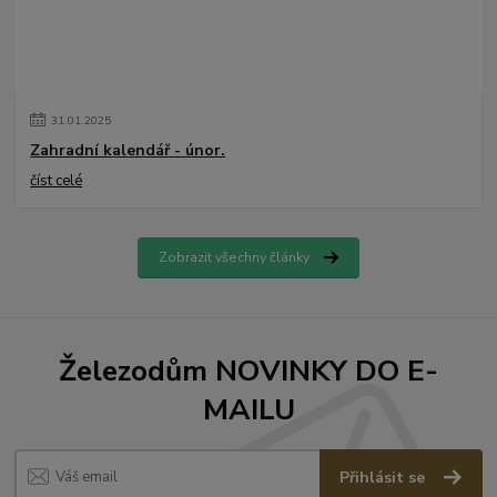
31
.
01
.
2025
Zahradní kalendář - únor.
číst celé
Zobrazit všechny články
Železodům NOVINKY DO E-
MAILU
Přihlásit se