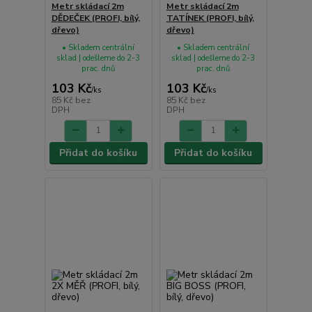
Metr skládací 2m
Metr skládací 2m
DĚDEČEK (PROFI, bílý,
TATÍNEK (PROFI, bílý,
dřevo)
dřevo)
• Skladem centrální
• Skladem centrální
sklad | odešleme do 2-3
sklad | odešleme do 2-3
prac. dnů
prac. dnů
103 Kč
103 Kč
/
ks
/
ks
85 Kč
bez
85 Kč
bez
DPH
DPH
Přidat do košíku
Přidat do košíku