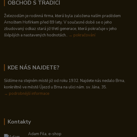
OBCHOD S TRADICÍ
Železodům je rodinná firma, která byla založena naším pradědem
Arnoštem Hofírkem před 89 lety. V současné době se o jeho
zbudovaný odkaz stará již třetí generace, která pokračuje v jeho
šlépějích a nastavených hodnotách..
→ pokračování
KDE NÁS NAJDETE?
Sídlíme na stejném místě již od roku 1932. Najdete nás nedalo Brna,
konkrétně ve městě Újezd u Brna na ulici nám. sv. Jána, 35.
→
podrobnější informace
Kontakty
Adam Fila, e-shop