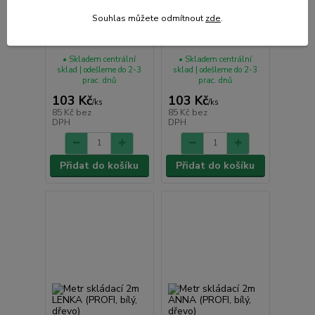
Metr skládací 2m
Metr skládací 2m
Souhlas můžete odmítnout
zde
.
LUCIE (PROFI, bílý,
KATKA (PROFI, bílý,
dřevo)
dřevo)
• Skladem centrální
• Skladem centrální
sklad | odešleme do 2-3
sklad | odešleme do 2-3
prac. dnů
prac. dnů
103 Kč
103 Kč
/
ks
/
ks
85 Kč
bez
85 Kč
bez
DPH
DPH
Přidat do košíku
Přidat do košíku