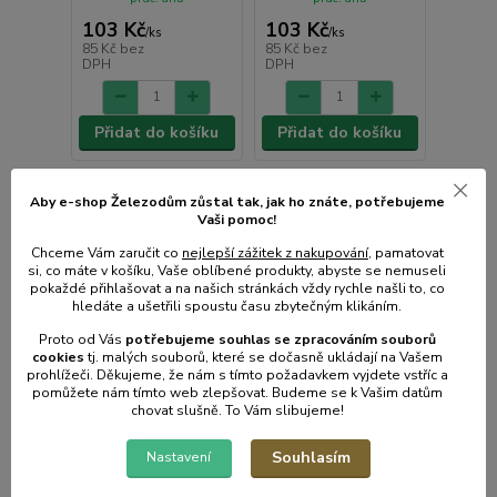
103 Kč
103 Kč
/
ks
/
ks
85 Kč
bez
85 Kč
bez
DPH
DPH
Přidat do košíku
Přidat do košíku
Aby e-shop Železodům zůstal tak, jak ho znáte, potřebujeme
Vaši pomoc!
Chceme Vám zaručit co
nejlepší zážitek z nakupování
, pamatovat
si, co máte v košíku, Vaše oblíbené produkty, abyste se nemuseli
pokaždé přihlašovat a na našich stránkách vždy rychle našli to, co
hledáte a ušetřili spoustu času zbytečným klikáním.
Proto od Vás
potřebujeme souhlas s
e
zpracováním souborů
cookies
t
j. malých souborů, které se dočasně ukládají na Vašem
prohlížeči. Děkujeme, že nám s tímto požadavkem vyjdete vstříc a
pomůžete nám tímto web zlepšovat. Budeme se k Vašim datům
chovat slušně. To Vám slibujeme!
Souhlasím
Nastavení