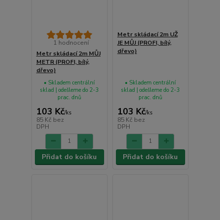
Metr skládací 2m UŽ
1 hodnocení
JE MŮJ (PROFI, bílý,
dřevo)
Metr skládací 2m MŮJ
METR (PROFI, bílý,
dřevo)
• Skladem centrální
• Skladem centrální
sklad | odešleme do 2-3
sklad | odešleme do 2-3
prac. dnů
prac. dnů
103 Kč
103 Kč
/
ks
/
ks
85 Kč
bez
85 Kč
bez
DPH
DPH
Přidat do košíku
Přidat do košíku