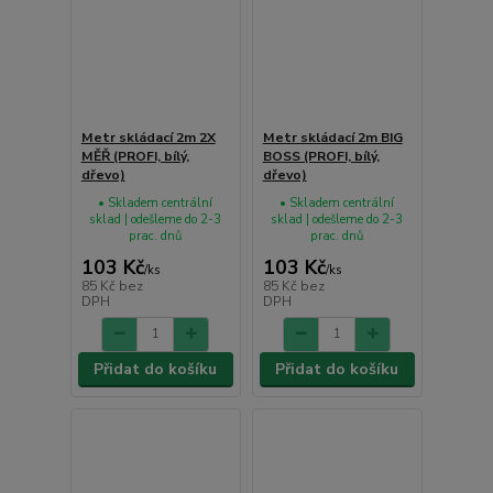
Metr skládací 2m 2X
Metr skládací 2m BIG
MĚŘ (PROFI, bílý,
BOSS (PROFI, bílý,
dřevo)
dřevo)
• Skladem centrální
• Skladem centrální
sklad | odešleme do 2-3
sklad | odešleme do 2-3
prac. dnů
prac. dnů
103 Kč
103 Kč
/
ks
/
ks
85 Kč
bez
85 Kč
bez
DPH
DPH
Přidat do košíku
Přidat do košíku