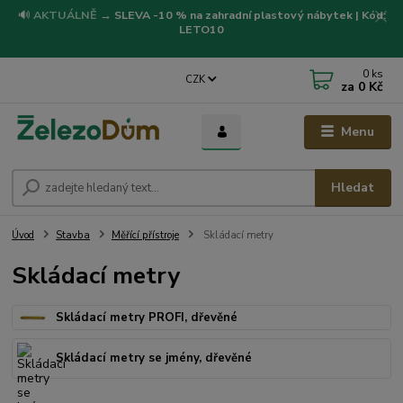
🔊
AKTUÁLNĚ
→
SLEVA -10 % na zahradní plastový nábytek | Kód:
LETO10
0
ks
CZK
za
0 Kč
Menu
Hledat
Úvod
Stavba
Měřící přístroje
Skládací metry
Skládací metry
Skládací metry PROFI, dřevěné
Skládací metry se jmény, dřevěné