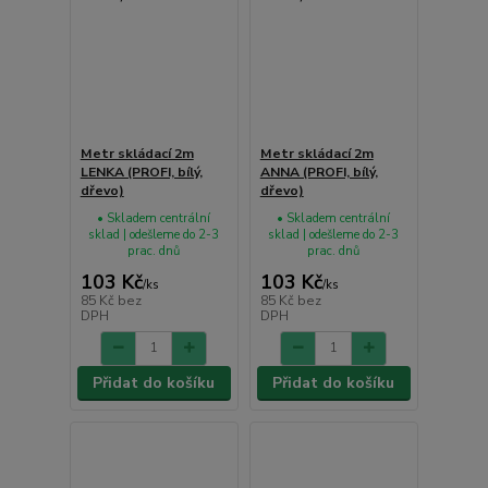
Metr skládací 2m
Metr skládací 2m
LENKA (PROFI, bílý,
ANNA (PROFI, bílý,
dřevo)
dřevo)
• Skladem centrální
• Skladem centrální
sklad | odešleme do 2-3
sklad | odešleme do 2-3
prac. dnů
prac. dnů
103 Kč
103 Kč
/
ks
/
ks
85 Kč
bez
85 Kč
bez
DPH
DPH
Přidat do košíku
Přidat do košíku