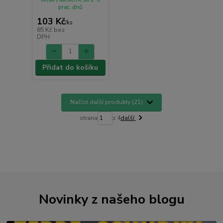
prac. dnů
103 Kč
/
ks
85 Kč
bez
DPH
Přidat do košíku
Načíst další produkty (21)
strana
z 4
další
Novinky z našeho blogu