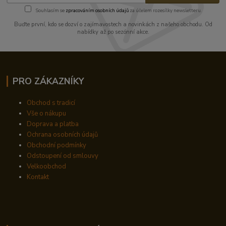
Souhlasím se
zpracováním osobních údajů
za účelem rozesílky newsletteru.
Buďte první, kdo se dozví o zajímavostech a novinkách z našeho obchodu. Od
nabídky až po sezónní akce.
PRO ZÁKAZNÍKY
Obchod s tradicí
Vše o nákupu
Doprava a platba
Ochrana osobních údajů
Obchodní podmínky
Odstoupení od smlouvy
Velkoobchod
Kontakt