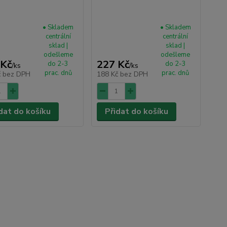
• Skladem
• Skladem
centrální
centrální
sklad |
sklad |
odešleme
odešleme
 Kč
227 Kč
do 2-3
do 2-3
/
ks
/
ks
prac. dnů
prac. dnů
č
bez DPH
188 Kč
bez DPH
dat do košíku
Přidat do košíku