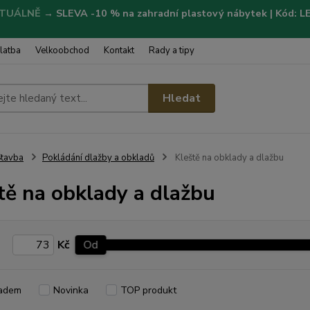
TUÁLNĚ
→
SLEVA -10 % na zahradní plastový nábytek | Kód: 
latba
Velkoobchod
Kontakt
Rady a tipy
Hledat
tavba
Pokládání dlažby a obkladů
Kleště na obklady a dlažbu
tě na obklady a dlažbu
Kč
Od
adem
Novinka
TOP produkt