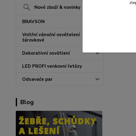
zle
Nové zboží & novinky
BRAVSON
Vnitřní vánoční osvětelení
žárovkové
Dekorativní osvětlení
LED PROFI venkovní řetězy
Odsavače par
Blog