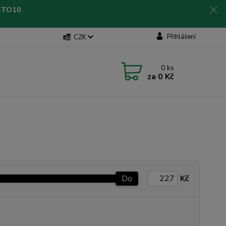
LETO10
Přihlášení
CZK
0
ks
za
0 Kč
Do
Kč