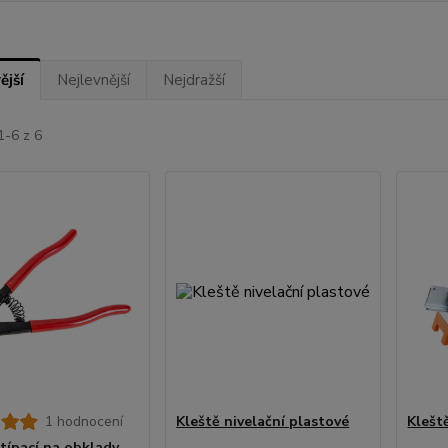
ější
Nejlevnější
Nejdražší
1-6 z 6
1 hodnocení
Kleště nivelační plastové
Klešt
štípací na obklady