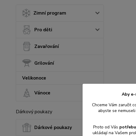
Zimní program
Pro děti
Zavařování
Grilování
Velikonoce
Vánoce
Aby e-
Chceme Vám zaručit c
abyste se nemuseli 
Dárkový poukazy
Proto od Vás
potřebu
Dárkové poukazy
ukládají na Vašem pro