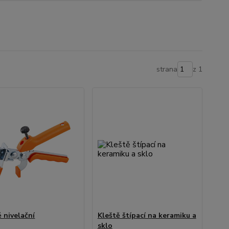
strana
z 1
ě nivelační
Kleště štípací na keramiku a
sklo