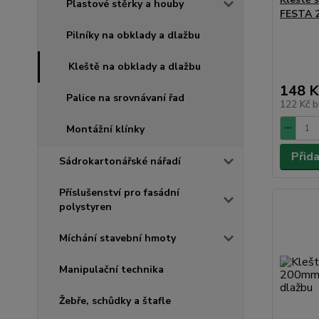
Plastové stěrky a houby
FESTA 
Pilníky na obklady a dlažbu
Kleště na obklady a dlažbu
148 K
Palice na srovnávaní řad
122 Kč
b
Montážní klínky
Přid
Sádrokartonářské nářadí
Příslušenství pro fasádní
polystyren
Míchání stavební hmoty
Manipulační technika
Žebře, schůdky a štafle