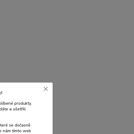
c!
blíbené produkty,
áte a ušetřili
které se dočasně
te nám tímto web