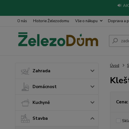
🔊
AK
O nás
Historie Železodomu
Vše o nákupu
Doprava a p
Úvod
S
Zahrada
Kleš
Domácnost
Cena:
Kuchyně
Stavba
Skl