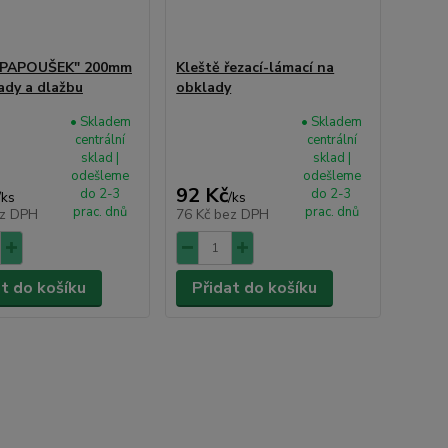
 "PAPOUŠEK" 200mm
Kleště řezací-lámací na
ady a dlažbu
obklady
• Skladem
• Skladem
centrální
centrální
sklad |
sklad |
odešleme
odešleme
92 Kč
do 2-3
do 2-3
/
ks
/
ks
prac. dnů
prac. dnů
z DPH
76 Kč
bez DPH
at do košíku
Přidat do košíku