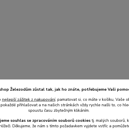
shop Železodům zůstal tak, jak ho znáte, potřebujeme Vaši pomo
o
nejlepší zážitek z nakupování
, pamatovat si, co máte v košíku, Vaše o
pokaždé přihlašovat a na našich stránkách vždy rychle našli to, co hled
spoustu času zbytečným klikáním.
jeme souhlas s
e
zpracováním souborů cookies
t
j. malých souborů, 
hlížeči. Děkujeme, že nám s tímto požadavkem vyjdete vstříc a pomůže