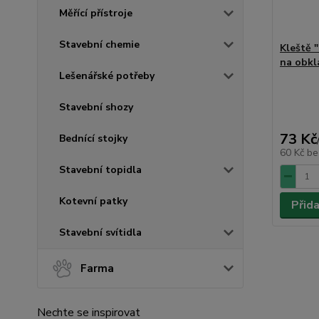
Měřící přístroje
Stavební chemie
Kleště
na obkl
Lešenářské potřeby
Stavební shozy
73 Kč
Bednící stojky
60 Kč
be
Stavební topidla
Kotevní patky
Přid
Stavební svítidla
Farma
Nechte se inspirovat