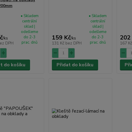
200mm
• Skladem
• Skladem
centrální
centrální
sklad |
sklad |
odešleme
odešleme
č
159 Kč
202
do 2-3
do 2-3
/
ks
/
ks
prac. dnů
prac. dnů
ez DPH
131 Kč
bez DPH
167 K
at do košíku
Přidat do košíku
Při