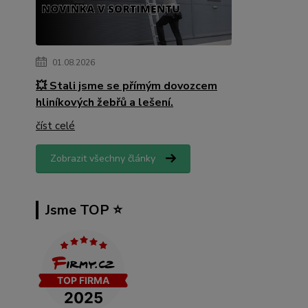
01.08.2026
💥 Stali jsme se přímým dovozcem
hliníkových žebřů a lešení.
číst celé
Zobrazit všechny články
Jsme TOP ⭐️