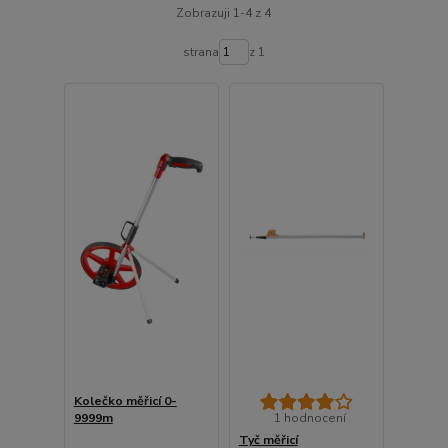
Zobrazuji 1-4 z 4
strana
z 1
Kolečko měřicí 0-
9999m
1 hodnocení
Tyč měřicí