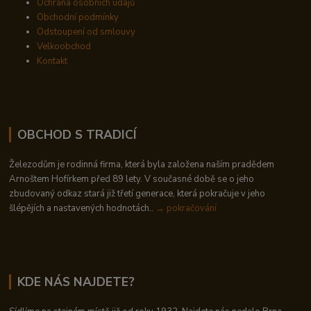
Ochrana osobních údajů
Obchodní podmínky
Odstoupení od smlouvy
Velkoobchod
Kontakt
OBCHOD S TRADICÍ
Železodům je rodinná firma, která byla založena naším pradědem
Arnoštem Hofírkem před 89 lety. V současné době se o jeho
zbudovaný odkaz stará již třetí generace, která pokračuje v jeho
šlépějích a nastavených hodnotách..
→ pokračování
KDE NÁS NAJDETE?