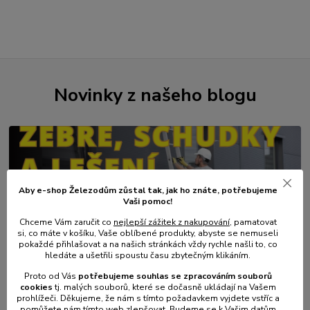
Novinky z našeho blogu
Aby e-shop Železodům zůstal tak, jak ho znáte, potřebujeme
Vaši pomoc!
Chceme Vám zaručit co
nejlepší zážitek z nakupování
, pamatovat
si, co máte v košíku, Vaše oblíbené produkty, abyste se nemuseli
pokaždé přihlašovat a na našich stránkách vždy rychle našli to, co
01
.
08
.
2026
hledáte a ušetřili spoustu času zbytečným klikáním.
💥 Stali jsme se přímým dovozcem hliníkových žebřů a
lešení.
Proto od Vás
potřebujeme souhlas s
e
zpracováním souborů
cookies
t
j. malých souborů, které se dočasně ukládají na Vašem
číst celé
prohlížeči. Děkujeme, že nám s tímto požadavkem vyjdete vstříc a
pomůžete nám tímto web zlepšovat. Budeme se k Vašim datům