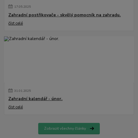
17
.
05
.
2025
Zahradní postřikovače - skvělý pomocník na zahradu.
číst celé
31
.
01
.
2025
Zahradní kalendář - únor.
číst celé
Zobrazit všechny články