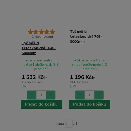
Tyč měřicí
1 hodnocení
teleskopická 705-
3000mm
Tyč měřicí
teleskopická 1040-
5000mm
• Skladem centrální
• Skladem centrální
sklad | odešleme do 2-3
sklad | odešleme do 2-3
prac. dnů
prac. dnů
1 532 Kč
1 196 Kč
/
ks
/
ks
1 266 Kč
bez
988 Kč
bez
DPH
DPH
Přidat do košíku
Přidat do košíku
strana
z 1