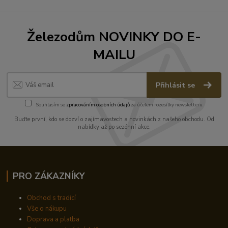
Železodům NOVINKY DO E-
MAILU
Přihlásit se
Souhlasím se
zpracováním osobních údajů
za účelem rozesílky newsletteru.
Buďte první, kdo se dozví o zajímavostech a novinkách z našeho obchodu. Od
nabídky až po sezónní akce.
PRO ZÁKAZNÍKY
Obchod s tradicí
Vše o nákupu
Doprava a platba