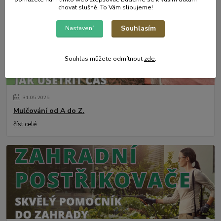
chovat slušně. To Vám slibujeme!
Souhlasím
Nastavení
Souhlas můžete odmítnout
zde
.
31
.
05
.
2025
Mulčování od A do Z.
číst celé