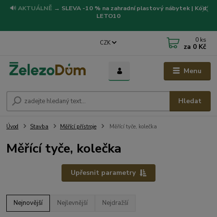
🔊
AKTUÁLNĚ
→
SLEVA -10 % na zahradní plastový nábytek | Kód:
LETO10
0
ks
CZK
za
0 Kč
Menu
Hledat
Úvod
Stavba
Měřící přístroje
Měřící tyče, kolečka
Měřící tyče, kolečka
Upřesnit parametry
Nejnovější
Nejlevnější
Nejdražší