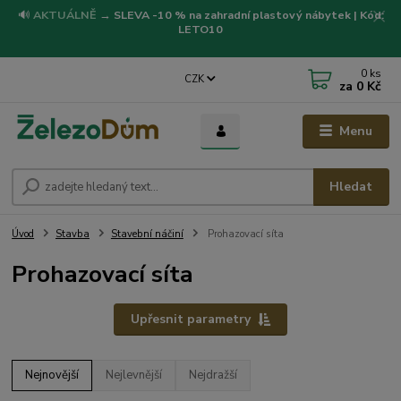
🔊
AKTUÁLNĚ
→
SLEVA -10 % na zahradní plastový nábytek | Kód:
LETO10
0
ks
CZK
za
0 Kč
Menu
Hledat
Úvod
Stavba
Stavební náčiní
Prohazovací síta
Prohazovací síta
Upřesnit parametry
Nejnovější
Nejlevnější
Nejdražší