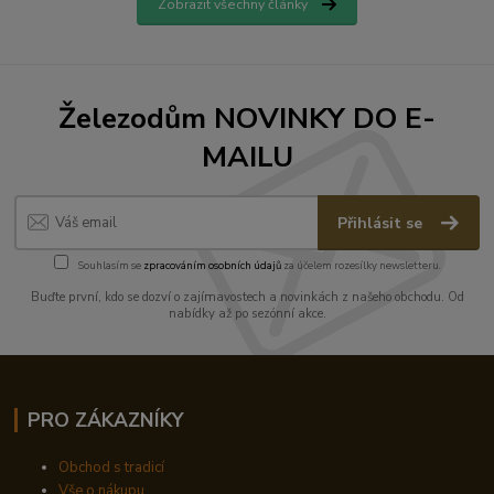
Zobrazit všechny články
Železodům NOVINKY DO E-
MAILU
Přihlásit se
Souhlasím se
zpracováním osobních údajů
za účelem rozesílky newsletteru.
Buďte první, kdo se dozví o zajímavostech a novinkách z našeho obchodu. Od
nabídky až po sezónní akce.
PRO ZÁKAZNÍKY
Obchod s tradicí
Vše o nákupu