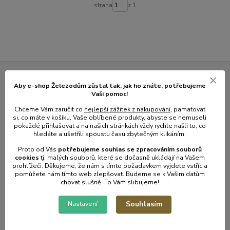
strana
z 1
Novinky z našeho blogu
Aby e-shop Železodům zůstal tak, jak ho znáte, potřebujeme
Vaši pomoc!
Chceme Vám zaručit co
nejlepší zážitek z nakupování
, pamatovat
si, co máte v košíku, Vaše oblíbené produkty, abyste se nemuseli
pokaždé přihlašovat a na našich stránkách vždy rychle našli to, co
hledáte a ušetřili spoustu času zbytečným klikáním.
Proto od Vás
potřebujeme souhlas s
e
zpracováním souborů
cookies
t
j. malých souborů, které se dočasně ukládají na Vašem
prohlížeči. Děkujeme, že nám s tímto požadavkem vyjdete vstříc a
pomůžete nám tímto web zlepšovat. Budeme se k Vašim datům
chovat slušně. To Vám slibujeme!
01
.
08
.
2026
Souhlasím
Nastavení
💥 Stali jsme se přímým dovozcem hliníkových žebřů a
lešení.