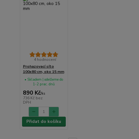
4 hodnocení
Prohazovací síto
100x80 cm, oko 15 mm
• Skladem | odešleme do
1-2 prac. dnů
890 Kč
/
ks
736 Kč
bez
DPH
Přidat do košíku