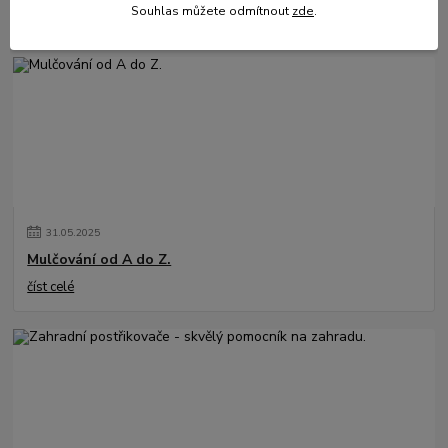
Souhlas můžete odmítnout
zde
.
číst celé
31
.
05
.
2025
Mulčování od A do Z.
číst celé