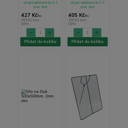
sklad | odešleme do 2-3
sklad | odešleme do 2-3
prac. dnů
prac. dnů
427 Kč
405 Kč
/
ks
/
ks
353 Kč
bez
335 Kč
bez
DPH
DPH
Přidat do košíku
Přidat do košíku