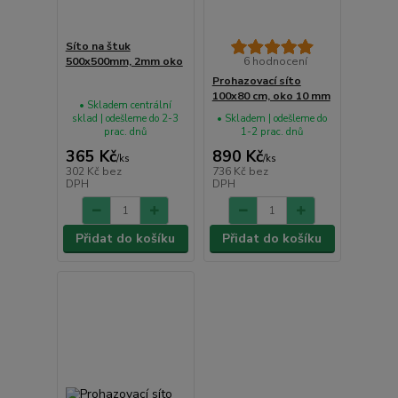
Síto na štuk
500x500mm, 2mm oko
6 hodnocení
Prohazovací síto
100x80 cm, oko 10 mm
• Skladem centrální
sklad | odešleme do 2-3
• Skladem | odešleme do
prac. dnů
1-2 prac. dnů
365 Kč
890 Kč
/
ks
/
ks
302 Kč
bez
736 Kč
bez
DPH
DPH
Přidat do košíku
Přidat do košíku