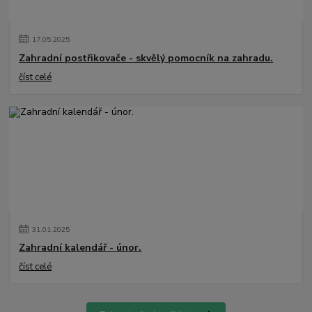
17
.
05
.
2025
Zahradní postřikovače - skvělý pomocník na zahradu.
číst celé
31
.
01
.
2025
Zahradní kalendář - únor.
číst celé