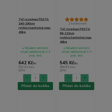
Tyč rozpínací FESTA
160-290cm
1 hodnocení
rychlostavitelná max.
Tyč rozpínací FESTA
40kg
66-115cm
rychlostavitelná max
40kg
• Skladem centrální
• Skladem centrální
sklad | odešleme do 2-3
sklad | odešleme do 2-3
prac. dnů
prac. dnů
642 Kč
545 Kč
/
ks
/
ks
531 Kč
bez
450 Kč
bez
DPH
DPH
Přidat do košíku
Přidat do košíku