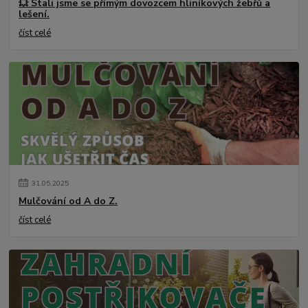
💥 Stali jsme se přímým dovozcem hliníkových žebřů a
lešení.
číst celé
31
.
05
.
2025
Mulčování od A do Z.
číst celé