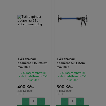
Tyč rozpínací
Tyč rozpínací
podpěrná 115-290cm
podpěrná 50-115cm
max30kg
max30kg
• Skladem centrální
• Skladem centrální
sklad | odešleme do 2-3
sklad | odešleme do 2-3
prac. dnů
prac. dnů
400 Kč
300 Kč
/
ks
/
ks
331 Kč
bez
248 Kč
bez
DPH
DPH