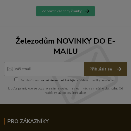
Zobrazit všechny články
Železodům NOVINKY DO E-
MAILU
Přihlásit se
Souhlasím se
zpracováním osobních údajů
za účelem rozesílky newsletteru.
Buďte první, kdo se dozví o zajímavostech a novinkách z našeho obchodu. Od
nabídky až po sezónní akce.
PRO ZÁKAZNÍKY