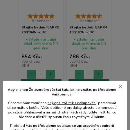
8 hodnocení
6 hodnocení
Stojka bednící EAP 05
Stojka bednící EAP 04
200/360cm, DC
180/320cm, DC
• Skladem centrální
• Skladem centrální
sklad | odešleme do 2-3
sklad | odešleme do 2-3
prac. dnů
prac. dnů
854 Kč
786 Kč
/
ks
/
ks
706 Kč
bez
650 Kč
bez
DPH
DPH
Přidat do košíku
Přidat do košíku
Aby e-shop Železodům zůstal tak, jak ho znáte, potřebujeme
Vaši pomoc!
Chceme Vám zaručit co
nejlepší zážitek z nakupování
, pamatovat
si, co máte v košíku, Vaše oblíbené produkty, abyste se nemuseli
pokaždé přihlašovat a na našich stránkách vždy rychle našli to, co
hledáte a ušetřili spoustu času zbytečným klikáním.
Proto od Vás
potřebujeme souhlas s
e
zpracováním souborů