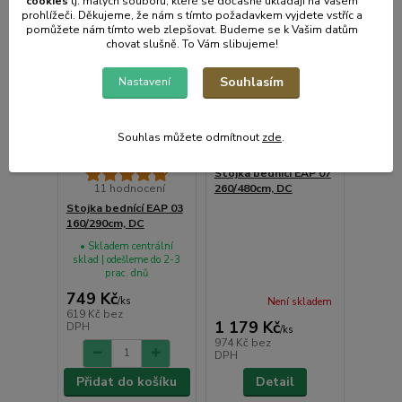
cookies
t
j. malých souborů, které se dočasně ukládají na Vašem
prohlížeči. Děkujeme, že nám s tímto požadavkem vyjdete vstříc a
pomůžete nám tímto web zlepšovat. Budeme se k Vašim datům
chovat slušně. To Vám slibujeme!
Souhlasím
Nastavení
Souhlas můžete odmítnout
zde
.
Stojka bednící EAP 07
11 hodnocení
260/480cm, DC
Stojka bednící EAP 03
160/290cm, DC
• Skladem centrální
sklad | odešleme do 2-3
prac. dnů
749 Kč
/
ks
Není skladem
619 Kč
bez
1 179 Kč
DPH
/
ks
974 Kč
bez
DPH
Přidat do košíku
Detail