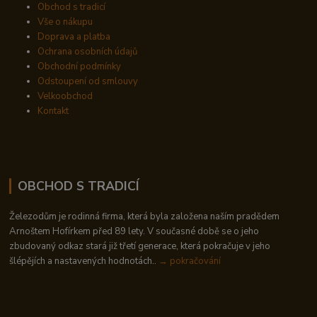
Obchod s tradicí
Vše o nákupu
Doprava a platba
Ochrana osobních údajů
Obchodní podmínky
Odstoupení od smlouvy
Velkoobchod
Kontakt
OBCHOD S TRADICÍ
Železodům je rodinná firma, která byla založena naším pradědem
Arnoštem Hofírkem před 89 lety. V současné době se o jeho
zbudovaný odkaz stará již třetí generace, která pokračuje v jeho
šlépějích a nastavených hodnotách..
→ pokračování