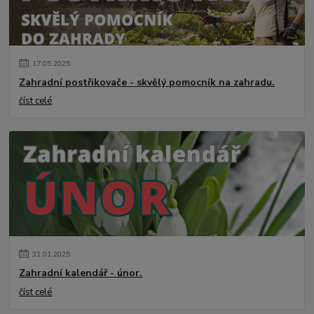
17
.
05
.
2025
Zahradní postřikovače - skvělý pomocník na zahradu.
číst celé
31
.
01
.
2025
Zahradní kalendář - únor.
číst celé