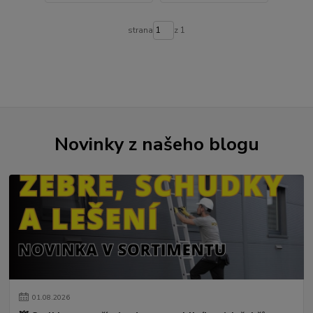
strana
z 1
Novinky z našeho blogu
01
.
08
.
2026