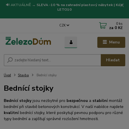
🔊
AKTUÁLNĚ
→
SLEVA -10 % na zahradní plastový nábytek | Kód:
LETO10
0
ks
CZK
za
0 Kč
Menu
Hledat
Úvod
Stavba
Bednící stojky
Bednící stojky
Bednící stojky
jsou nezbytné pro
bezpečnou
a
stabilní
montáž
bednění při stavbě betonových konstrukcí. V naší nabídce najdete
kvalitní
bednící stojky, které poskytují pevnou podporu pro různé
typy bednění a zajišťují správné rozložení hmotnosti.