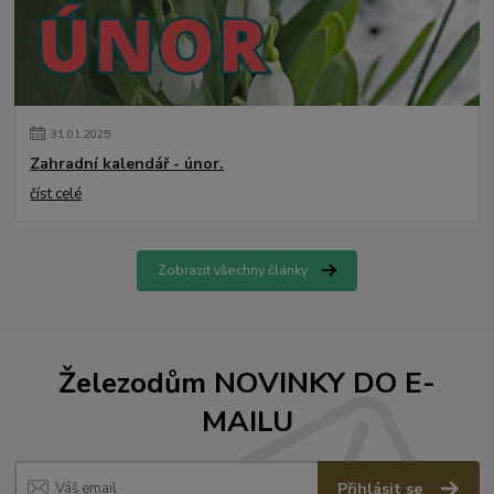
31
.
01
.
2025
Zahradní kalendář - únor.
číst celé
Zobrazit všechny články
Železodům NOVINKY DO E-
MAILU
Přihlásit se