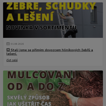
01
.
08
.
2026
💥 Stali jsme se přímým dovozcem hliníkových žebřů a
lešení.
číst celé