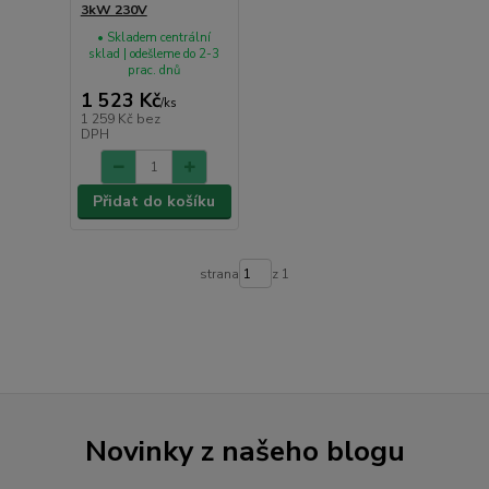
3kW 230V
• Skladem centrální
sklad | odešleme do 2-3
prac. dnů
1 523 Kč
/
ks
1 259 Kč
bez
DPH
Přidat do košíku
strana
z 1
Novinky z našeho blogu