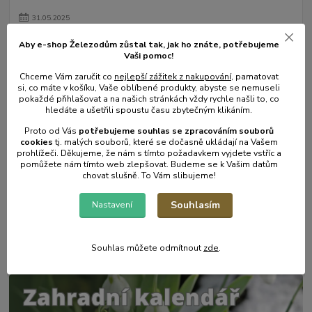
31
.
05
.
2025
Mulčování od A do Z.
Aby e-shop Železodům zůstal tak, jak ho znáte, potřebujeme
číst celé
Vaši pomoc!
Chceme Vám zaručit co
nejlepší zážitek z nakupování
, pamatovat
si, co máte v košíku, Vaše oblíbené produkty, abyste se nemuseli
pokaždé přihlašovat a na našich stránkách vždy rychle našli to, co
hledáte a ušetřili spoustu času zbytečným klikáním.
Proto od Vás
potřebujeme souhlas s
e
zpracováním souborů
cookies
t
j. malých souborů, které se dočasně ukládají na Vašem
prohlížeči. Děkujeme, že nám s tímto požadavkem vyjdete vstříc a
pomůžete nám tímto web zlepšovat. Budeme se k Vašim datům
chovat slušně. To Vám slibujeme!
Souhlasím
Nastavení
17
.
05
.
2025
Zahradní postřikovače - skvělý pomocník na zahradu.
číst celé
Souhlas můžete odmítnout
zde
.