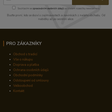
Souhlasím se
zpracováním osobních údajů
za účelem rozesílky newsletteru.
Buďte první, kdo se dozví o zajímavostech a novinkách z našeho obchodu. Od
nabídky až po sezónní akce.
PRO ZÁKAZNÍKY
Obchod s tradicí
Vše o nákupu
Doprava a platba
Ochrana osobních údajů
Obchodní podmínky
Odstoupení od smlouvy
Velkoobchod
Kontakt