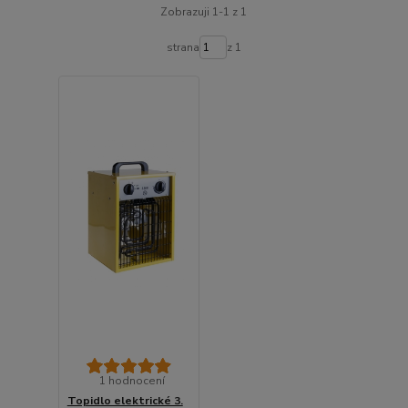
Zobrazuji 1-1 z 1
strana
z 1
1 hodnocení
Topidlo elektrické 3.