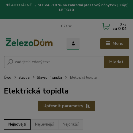
🔊
AKTUÁLNĚ
→
SLEVA -10 % na zahradní plastový nábytek | Kód:
LETO10
0
ks
CZK
za
0 Kč
Menu
Hledat
Úvod
Stavba
Stavební topidla
Elektrická topidla
Elektrická topidla
Upřesnit parametry
Nejnovější
Nejlevnější
Nejdražší