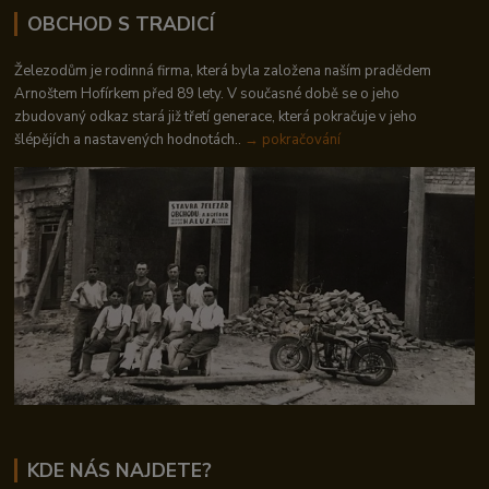
OBCHOD S TRADICÍ
Železodům je rodinná firma, která byla založena naším pradědem
Arnoštem Hofírkem před 89 lety. V současné době se o jeho
zbudovaný odkaz stará již třetí generace, která pokračuje v jeho
šlépějích a nastavených hodnotách..
→ pokračování
KDE NÁS NAJDETE?