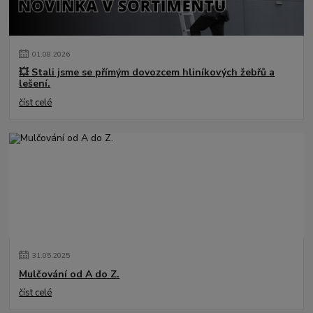
01
.
08
.
2026
💥 Stali jsme se přímým dovozcem hliníkových žebřů a
lešení.
číst celé
31
.
05
.
2025
Mulčování od A do Z.
číst celé