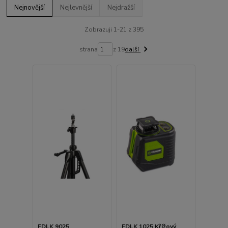
Nejnovější
Nejlevnější
Nejdražší
Zobrazuji 1-21 z 395
strana
z 19
další
FDLK 9025
FDLK 1025 Křížový