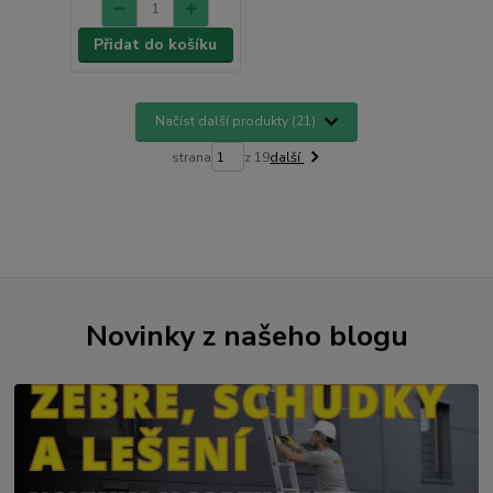
Přidat do košíku
Načíst další produkty (21)
strana
z 19
další
Novinky z našeho blogu