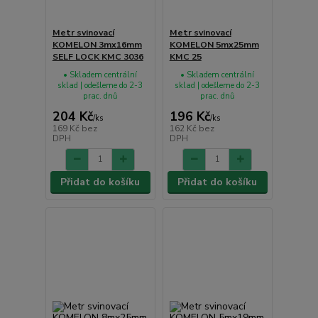
Metr svinovací
Metr svinovací
KOMELON 3mx16mm
KOMELON 5mx25mm
SELF LOCK KMC 3036
KMC 25
• Skladem centrální
• Skladem centrální
sklad | odešleme do 2-3
sklad | odešleme do 2-3
prac. dnů
prac. dnů
204 Kč
196 Kč
/
ks
/
ks
169 Kč
bez
162 Kč
bez
DPH
DPH
Přidat do košíku
Přidat do košíku