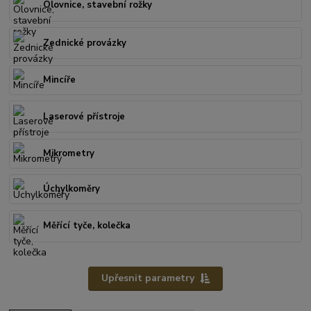
Olovnice, stavební rožky
Zednické provázky
Mincíře
Laserové přístroje
Mikrometry
Úchylkoměry
Měřící tyče, kolečka
Upřesnit parametry