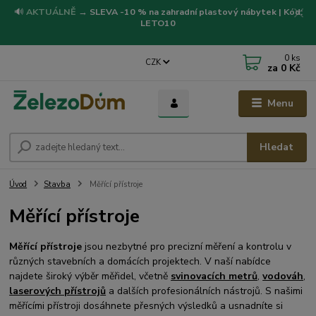
🔊
AKTUÁLNĚ
→
SLEVA -10 % na zahradní plastový nábytek | Kód:
LETO10
0
ks
CZK
za
0 Kč
Menu
Hledat
Úvod
Stavba
Měřící přístroje
Měřící přístroje
Měřící přístroje
jsou nezbytné pro precizní měření a kontrolu v
různých stavebních a domácích projektech. V naší nabídce
najdete široký výběr měřidel, včetně
svinovacích metrů
,
vodováh
,
laserových přístrojů
a dalších profesionálních nástrojů. S našimi
měřícími přístroji dosáhnete přesných výsledků a usnadníte si