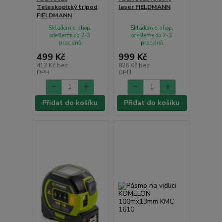
Teleskopický tripod
laser FIELDMANN
FIELDMANN
Skladem e-shop,
Skladem e-shop,
odešleme do 2-3
odešleme do 2-3
prac.dnů
prac.dnů
499 Kč
999 Kč
412 Kč
bez
826 Kč
bez
DPH
DPH
Přidat do košíku
Přidat do košíku