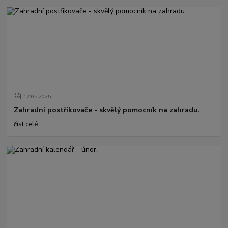
17
.
05
.
2025
Zahradní postřikovače - skvělý pomocník na zahradu.
číst celé