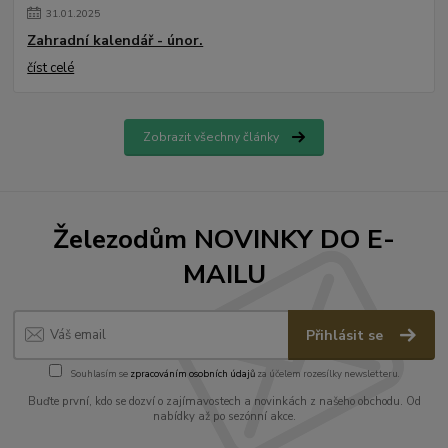
31
.
01
.
2025
Zahradní kalendář - únor.
číst celé
Zobrazit všechny články
Železodům NOVINKY DO E-
MAILU
Přihlásit se
Souhlasím se
zpracováním osobních údajů
za účelem rozesílky newsletteru.
Buďte první, kdo se dozví o zajímavostech a novinkách z našeho obchodu. Od
nabídky až po sezónní akce.