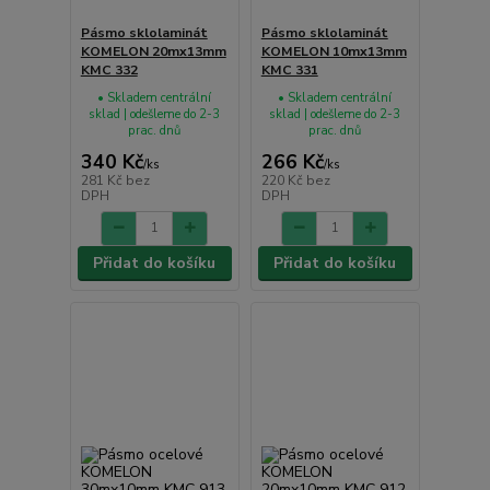
Pásmo sklolaminát
Pásmo sklolaminát
KOMELON 20mx13mm
KOMELON 10mx13mm
KMC 332
KMC 331
• Skladem centrální
• Skladem centrální
sklad | odešleme do 2-3
sklad | odešleme do 2-3
prac. dnů
prac. dnů
340 Kč
266 Kč
/
ks
/
ks
281 Kč
bez
220 Kč
bez
DPH
DPH
Přidat do košíku
Přidat do košíku