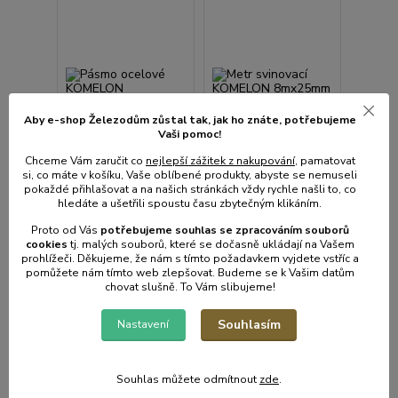
Aby e-shop Železodům zůstal tak, jak ho znáte, potřebujeme
Vaši pomoc!
Chceme Vám zaručit co
nejlepší zážitek z nakupování
, pamatovat
si, co máte v košíku, Vaše oblíbené produkty, abyste se nemuseli
pokaždé přihlašovat a na našich stránkách vždy rychle našli to, co
hledáte a ušetřili spoustu času zbytečným klikáním.
Proto od Vás
potřebujeme souhlas s
e
zpracováním souborů
Pásmo ocelové
Metr svinovací
cookies
t
j. malých souborů, které se dočasně ukládají na Vašem
KOMELON 10mx10mm
KOMELON 8mx25mm
prohlížeči. Děkujeme, že nám s tímto požadavkem vyjdete vstříc a
KMC 911
ECO KMC 8038N
pomůžete nám tímto web zlepšovat. Budeme se k Vašim datům
• Skladem centrální
• Skladem centrální
chovat slušně. To Vám slibujeme!
sklad | odešleme do 2-3
sklad | odešleme do 2-3
prac. dnů
prac. dnů
Souhlasím
Nastavení
251 Kč
168 Kč
/
ks
/
ks
207 Kč
bez
139 Kč
bez
DPH
DPH
Souhlas můžete odmítnout
zde
.