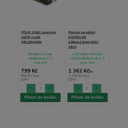
FDLM 1045 Laserový
Pásmo na vidlici
měřič vzdál
KOMELON
FIELDMANN
100mx13mm KMC
1610
Skladem e-shop,
• Skladem centrální
odešleme do 2-3
sklad | odešleme do 2-3
prac.dnů
prac. dnů
799 Kč
1 362 Kč
/
ks
660 Kč
bez
1 126 Kč
bez
DPH
DPH
Přidat do košíku
Přidat do košíku