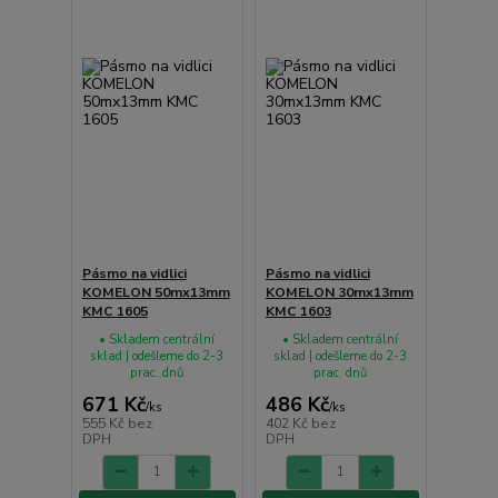
Pásmo na vidlici
Pásmo na vidlici
KOMELON 50mx13mm
KOMELON 30mx13mm
KMC 1605
KMC 1603
• Skladem centrální
• Skladem centrální
sklad | odešleme do 2-3
sklad | odešleme do 2-3
prac. dnů
prac. dnů
671 Kč
486 Kč
/
ks
/
ks
555 Kč
bez
402 Kč
bez
DPH
DPH