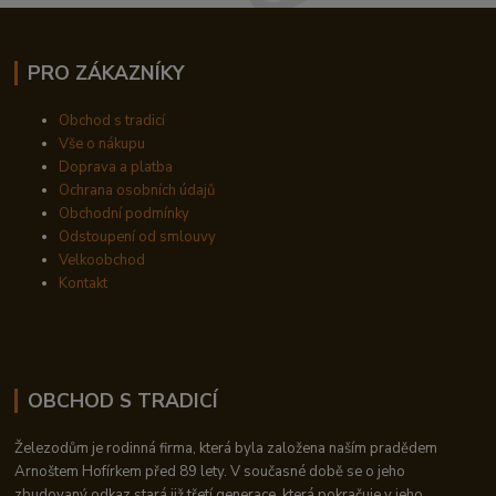
PRO ZÁKAZNÍKY
Obchod s tradicí
Vše o nákupu
Doprava a platba
Ochrana osobních údajů
Obchodní podmínky
Odstoupení od smlouvy
Velkoobchod
Kontakt
OBCHOD S TRADICÍ
Železodům je rodinná firma, která byla založena naším pradědem
Arnoštem Hofírkem před 89 lety. V současné době se o jeho
zbudovaný odkaz stará již třetí generace, která pokračuje v jeho