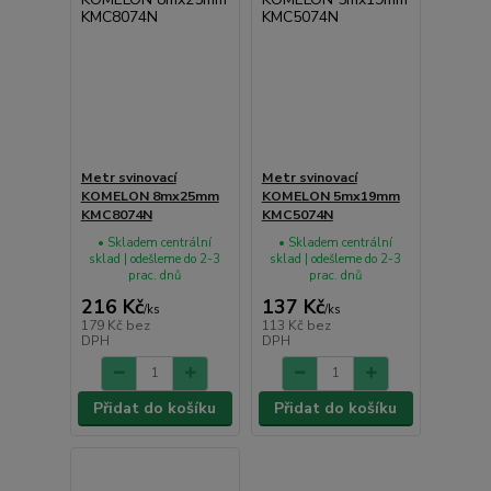
Metr svinovací
Metr svinovací
KOMELON 8mx25mm
KOMELON 5mx19mm
KMC8074N
KMC5074N
• Skladem centrální
• Skladem centrální
sklad | odešleme do 2-3
sklad | odešleme do 2-3
prac. dnů
prac. dnů
216 Kč
137 Kč
/
ks
/
ks
179 Kč
bez
113 Kč
bez
DPH
DPH
Přidat do košíku
Přidat do košíku