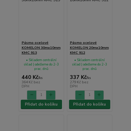
Pásmo ocelové
Pásmo ocelové
KOMELON 30mx10mm
KOMELON 20mx10mm
KMC 913
KMC 912
• Skladem centrální
• Skladem centrální
sklad | odešleme do 2-3
sklad | odešleme do 2-3
prac. dnů
prac. dnů
440 Kč
337 Kč
/
ks
/
ks
364 Kč
bez
279 Kč
bez
DPH
DPH
Přidat do košíku
Přidat do košíku