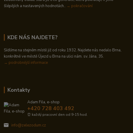
šlépějích a nastavených hodnotách..
→ pokračování
KDE NÁS NAJDETE?
Sídlíme na stejném místě již od roku 1932. Najdete nás nedalo Brna,
konkrétně ve městě Újezd u Brna na ulici nám. sv. Jána, 35.
→
podrobnější informace
Kontakty
Adam Fila, e-shop
+420 728 403 492
⏰ každý pracovní den od 9-15 hod.
info@zelezodum.cz