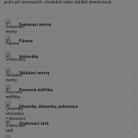
práci při renovacích, stavbách nebo údržbě domácnosti.
Svinovací metry
Pásma
Vodováhy
Skládací metry
Posuvná měřítka
Úhelníky, úhloměry, pokosnice
Stahovací latě