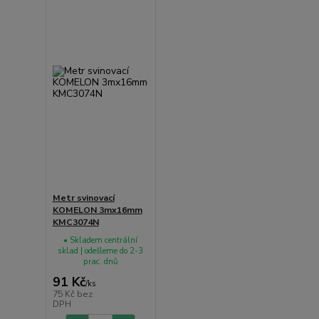
Metr svinovací
KOMELON 3mx16mm
KMC3074N
• Skladem centrální
sklad | odešleme do 2-3
prac. dnů
91 Kč
/
ks
75 Kč
bez
DPH