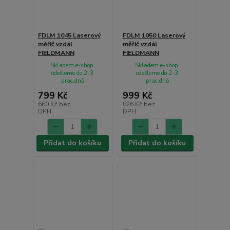
FDLM 1045 Laserový
FDLM 1050 Laserový
měřič vzdál
měřič vzdál
FIELDMANN
FIELDMANN
Skladem e-shop,
Skladem e-shop,
odešleme do 2-3
odešleme do 2-3
prac.dnů
prac.dnů
799 Kč
999 Kč
660 Kč
bez
826 Kč
bez
DPH
DPH
Přidat do košíku
Přidat do košíku