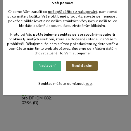
sklad | odešleme do 2-3
sklad | odešleme do 2-3
Vaši pomoc!
prac. dnů
prac. dnů
Chceme Vám zaručit co
nejlepší zážitek z nakupování
, pamatovat
4 294 Kč
1 756 Kč
/
ks
/
ks
si, co máte v košíku, Vaše oblíbené produkty, abyste se nemuseli
3 549 Kč
bez
1 451 Kč
bez
pokaždé přihlašovat a na našich stránkách vždy rychle našli to, co
DPH
DPH
hledáte a ušetřili spoustu času zbytečným klikáním.
Proto od Vás
potřebujeme souhlas s
e
zpracováním souborů
cookies
t
j. malých souborů, které se dočasně ukládají na Vašem
Přidat do košíku
Přidat do košíku
prohlížeči. Děkujeme, že nám s tímto požadavkem vyjdete vstříc a
pomůžete nám tímto web zlepšovat. Budeme se k Vašim datům
chovat slušně. To Vám slibujeme!
Souhlasím
Nastavení
Souhlas můžete odmítnout
zde
.