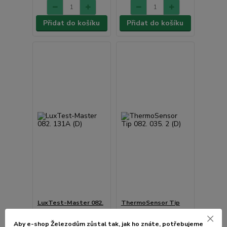
Přidat do košíku
Přidat do košíku
LuxTest-Master 082.
ThermoSensor Tip
131A (D)
082. 035. 2 (D)
Aby e-shop Železodům zůstal tak, jak ho znáte, potřebujeme
• Skladem centrální
• Skladem centrální