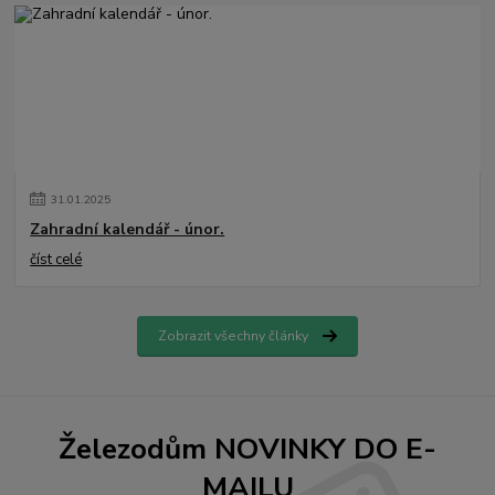
31
.
01
.
2025
Zahradní kalendář - únor.
číst celé
Zobrazit všechny články
Železodům NOVINKY DO E-
MAILU