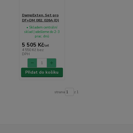
DampExten. Set pro
DF+DM 082. 026A (D)
• Skladem centrální
sklad | odešleme do 2-3
prac. dnů
5 505 Kč
/
set
4 550 Kč
bez
DPH
Přidat do košíku
strana
z 1