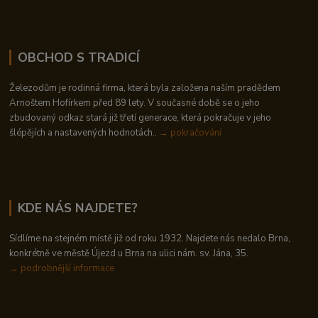
OBCHOD S TRADICÍ
Železodům je rodinná firma, která byla založena naším pradědem
Arnoštem Hofírkem před 89 lety. V současné době se o jeho
zbudovaný odkaz stará již třetí generace, která pokračuje v jeho
šlépějích a nastavených hodnotách..
→ pokračování
KDE NÁS NAJDETE?
Sídlíme na stejném místě již od roku 1932. Najdete nás nedalo Brna,
konkrétně ve městě Újezd u Brna na ulici nám. sv. Jána, 35.
→
podrobnější informace