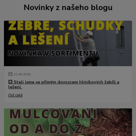
Novinky z našeho blogu
01
.
08
.
2026
💥 Stali jsme se přímým dovozcem hliníkových žebřů a
lešení.
číst celé