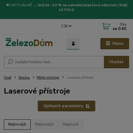
🔊
AKTUÁLNĚ
→
SLEVA -10 % na zahradní plastový nábytek | Kód:
LETO10
0
ks
CZK
za
0 Kč
Menu
Hledat
Úvod
Stavba
Měřící přístroje
Laserové přístroje
Laserové přístroje
Upřesnit parametry
Nejnovější
Nejlevnější
Nejdražší