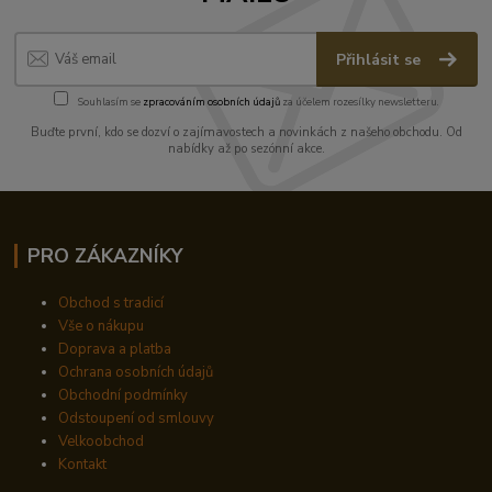
Přihlásit se
Souhlasím se
zpracováním osobních údajů
za účelem rozesílky newsletteru.
Buďte první, kdo se dozví o zajímavostech a novinkách z našeho obchodu. Od
nabídky až po sezónní akce.
PRO ZÁKAZNÍKY
Obchod s tradicí
Vše o nákupu
Doprava a platba
Ochrana osobních údajů
Obchodní podmínky
Odstoupení od smlouvy
Velkoobchod
Kontakt