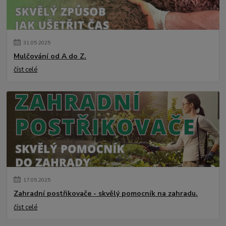
31
.
05
.
2025
Mulčování od A do Z.
číst celé
17
.
05
.
2025
Zahradní postřikovače - skvělý pomocník na zahradu.
číst celé