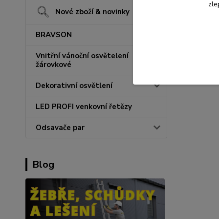
zle
Nové zboží & novinky
BRAVSON
Vnitřní vánoční osvětelení
žárovkové
Dekorativní osvětlení
LED PROFI venkovní řetězy
Odsavače par
Blog