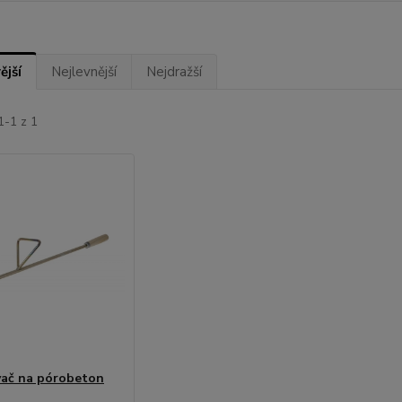
ější
Nejlevnější
Nejdražší
1-1 z 1
ač na pórobeton