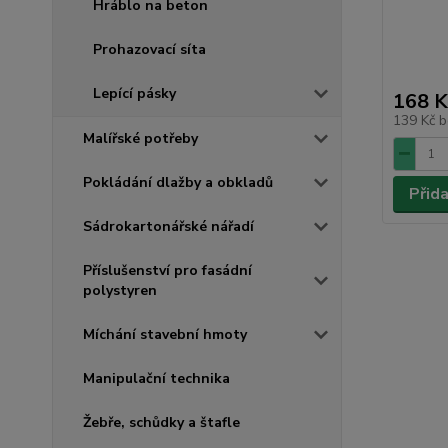
Hráblo na beton
Prohazovací síta
Lepící pásky
168 K
139 Kč
b
Malířské potřeby
Pokládání dlažby a obkladů
Přid
Sádrokartonářské nářadí
Příslušenství pro fasádní
polystyren
Míchání stavební hmoty
Manipulační technika
Žebře, schůdky a štafle