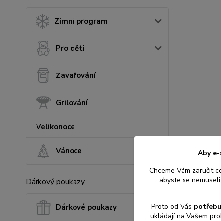
Zimní program
Pro děti
Zavařování
Grilování
Velikonoce
Vánoce
Aby e-
Chceme Vám zaručit c
abyste se nemuseli 
Dárkový poukazy
Proto od Vás
potřebu
Dárkové poukazy
ukládají na Vašem pro