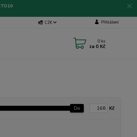
LETO10
Přihlášení
CZK
0
ks
za
0 Kč
Do
Kč