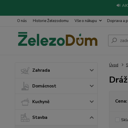
🔊
AK
O nás
Historie Železodomu
Vše o nákupu
Doprava a p
Úvod
S
Zahrada
Dráž
Domácnost
Cena:
Kuchyně
Stavba
Skl