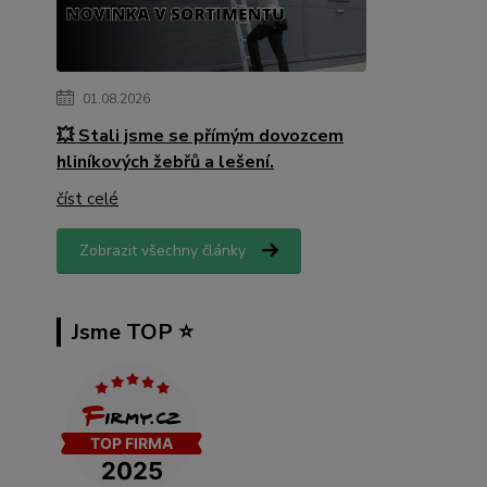
01.08.2026
💥 Stali jsme se přímým dovozcem
hliníkových žebřů a lešení.
číst celé
Zobrazit všechny články
Jsme TOP ⭐️