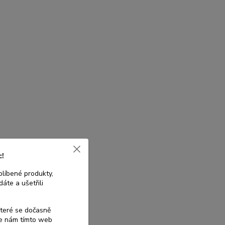
c!
blíbené produkty,
áte a ušetřili
které se dočasně
te nám tímto web