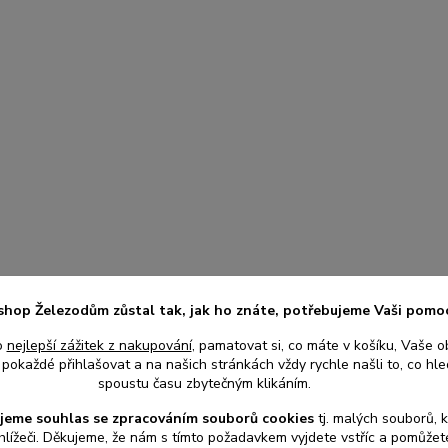
shop Železodům zůstal tak, jak ho znáte, potřebujeme Vaši pomo
o
nejlepší zážitek z nakupování
, pamatovat si, co máte v košíku, Vaše o
pokaždé přihlašovat a na našich stránkách vždy rychle našli to, co hled
spoustu času zbytečným klikáním.
jeme souhlas s
e
zpracováním souborů cookies
t
j. malých souborů, 
hlížeči. Děkujeme, že nám s tímto požadavkem vyjdete vstříc a pomůže