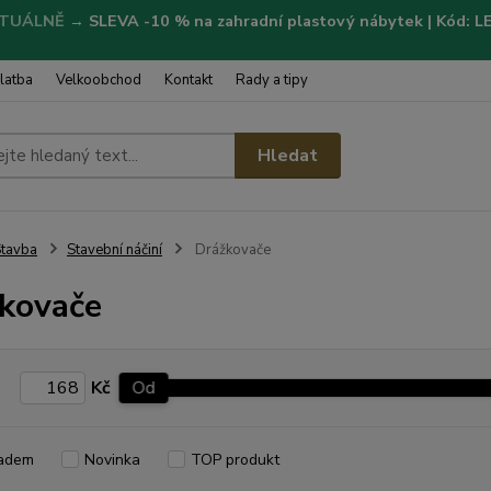
TUÁLNĚ
→
SLEVA -10 % na zahradní plastový nábytek | Kód: 
latba
Velkoobchod
Kontakt
Rady a tipy
Hledat
tavba
Stavební náčiní
Drážkovače
kovače
Kč
Od
adem
Novinka
TOP produkt