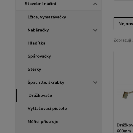
Stavební náčiní
Lžíce, vymazávačky
Nejnov
Naběračky
Zobrazuji 
Hladítka
Spárovačky
Stěrky
Špachtle, škrabky
Drážkovače
Vytlačovací pistole
Měřící přístroje
Drážkov
600mm