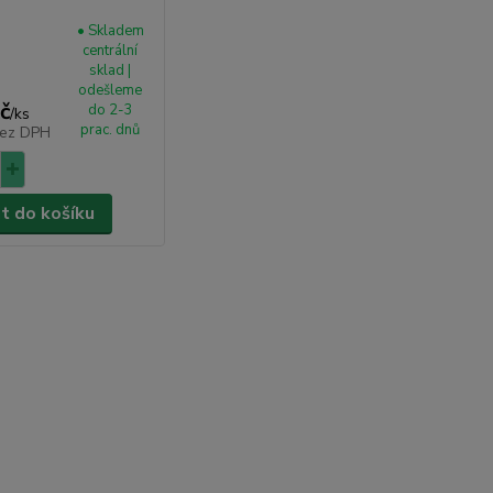
• Skladem
centrální
sklad |
odešleme
č
do 2-3
/
ks
prac. dnů
ez DPH
at do košíku