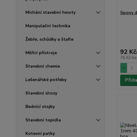
Míchání stavební hmoty
Spony d
Manipulační technika
Žebře, schůdky a štafle
92 Kč
Měřící přístroje
76 Kč
be
Stavební chemie
Lešenářské potřeby
Přid
Stavební shozy
Bednící stojky
Stavební topidla
Kotevní patky