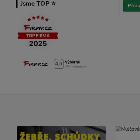
Jsme TOP ⭐️
Přid