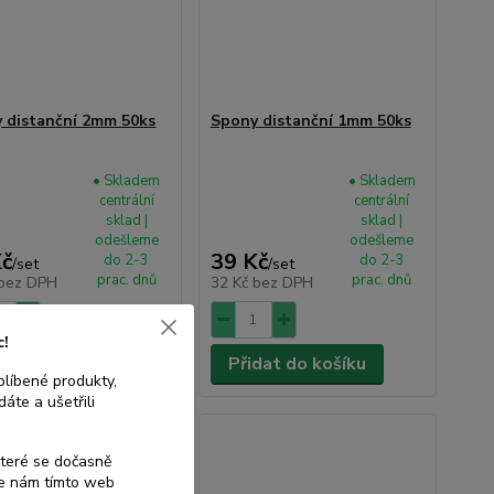
 distanční 2mm 50ks
Spony distanční 1mm 50ks
• Skladem
• Skladem
centrální
centrální
sklad |
sklad |
odešleme
odešleme
Kč
39 Kč
do 2-3
do 2-3
/
set
/
set
prac. dnů
prac. dnů
bez DPH
32 Kč
bez DPH
c!
dat do košíku
Přidat do košíku
blíbené produkty,
áte a ušetřili
které se dočasně
te nám tímto web