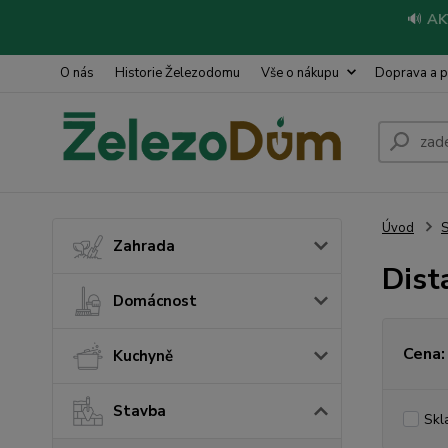
🔊
AK
O nás
Historie Železodomu
Vše o nákupu
Doprava a p
Úvod
S
Zahrada
Dist
Domácnost
Cena:
Kuchyně
Stavba
Skl