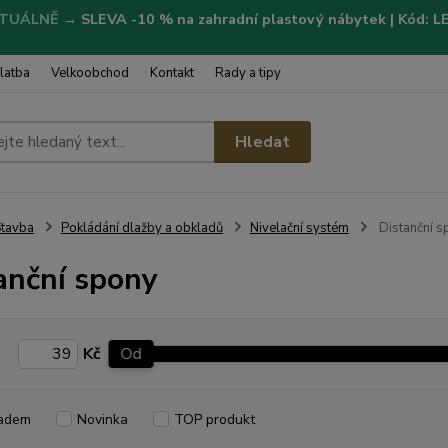
TUÁLNĚ
→
SLEVA -10 % na zahradní plastový nábytek | Kód: 
latba
Velkoobchod
Kontakt
Rady a tipy
Hledat
tavba
Pokládání dlažby a obkladů
Nivelační systém
Distanční s
anční spony
Kč
Od
adem
Novinka
TOP produkt