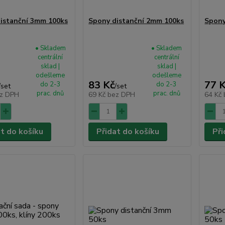
istanční 3mm 100ks
Spony distanční 2mm 100ks
Spony
• Skladem
• Skladem
centrální
centrální
sklad |
sklad |
odešleme
odešleme
83 Kč
77 
do 2-3
do 2-3
/
set
/
set
prac. dnů
prac. dnů
z DPH
69 Kč
bez DPH
64 Kč
at do košíku
Přidat do košíku
Při