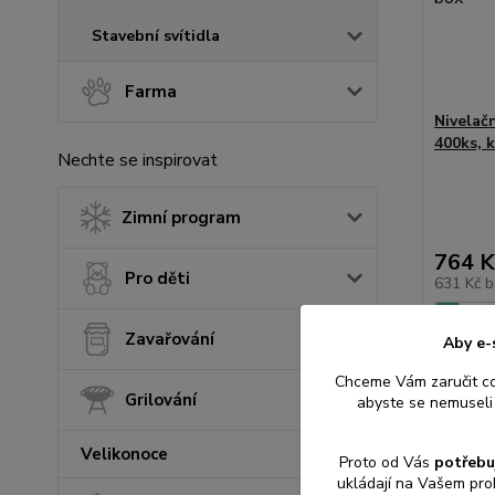
Stavební svítidla
Farma
Nivelač
400ks, 
Nechte se inspirovat
Zimní program
764 K
Pro děti
631 Kč
b
Zavařování
Aby e-
Přid
Chceme Vám zaručit c
Grilování
abyste se nemuseli 
Velikonoce
Proto od Vás
potřebu
ukládají na Vašem pro