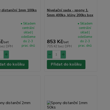
 distanční 1mm 100ks
Nivelační sada - spony 1.
5mm 400ks, klíny 200ks box
• Skladem
• Skladem
centrální
centrální
sklad |
sklad |
odešleme
odešleme
Kč
853 Kč
do 2-3
do 2-3
/
set
/
set
prac. dnů
prac. dnů
bez DPH
705 Kč
bez DPH
dat do košíku
Přidat do košíku