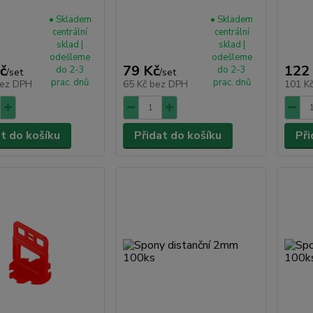
• Skladem
• Skladem
centrální
centrální
sklad |
sklad |
odešleme
odešleme
č
79 Kč
122
do 2-3
do 2-3
/
set
/
set
prac. dnů
prac. dnů
ez DPH
65 Kč
bez DPH
101 K
at do košíku
Přidat do košíku
Při