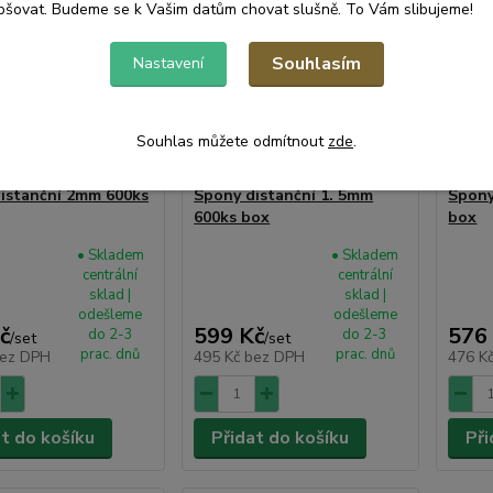
pšovat. Budeme se k Vašim datům chovat slušně. To Vám slibujeme!
Souhlasím
Nastavení
Souhlas můžete odmítnout
zde
.
istanční 2mm 600ks
Spony distanční 1. 5mm
Spony
600ks box
box
• Skladem
• Skladem
centrální
centrální
sklad |
sklad |
odešleme
odešleme
č
599 Kč
576
do 2-3
do 2-3
/
set
/
set
prac. dnů
prac. dnů
ez DPH
495 Kč
bez DPH
476 K
at do košíku
Přidat do košíku
Při