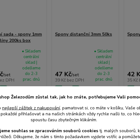
ní sada - spony 1mm
Spony distanční 3mm 50ks
Spony
klíny 200ks box
• Skladem
• Skladem
centrální
centrální
sklad |
sklad |
odešleme
odešleme
č
47 Kč
42 
do 2-3
do 2-3
/
set
/
set
prac. dnů
prac. dnů
ez DPH
39 Kč
bez DPH
35 Kč
shop Železodům zůstal tak, jak ho znáte, potřebujeme Vaši pomo
at do košíku
Přidat do košíku
Při
o
nejlepší zážitek z nakupování
, pamatovat si, co máte v košíku, Vaše o
pokaždé přihlašovat a na našich stránkách vždy rychle našli to, co hled
spoustu času zbytečným klikáním.
jeme souhlas s
e
zpracováním souborů cookies
t
j. malých souborů, 
hlížeči. Děkujeme, že nám s tímto požadavkem vyjdete vstříc a pomůže