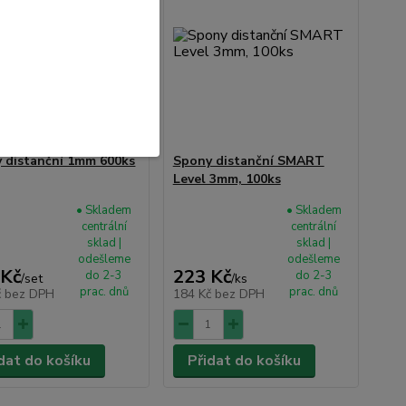
 distanční 1mm 600ks
Spony distanční SMART
Level 3mm, 100ks
• Skladem
• Skladem
centrální
centrální
sklad |
sklad |
odešleme
odešleme
 Kč
223 Kč
do 2-3
do 2-3
/
set
/
ks
prac. dnů
prac. dnů
č
bez DPH
184 Kč
bez DPH
dat do košíku
Přidat do košíku