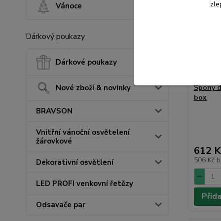
zle
Vánoce
Dárkový poukazy
Dárkové poukazy
Spony d
Nové zboží & novinky
box
BRAVSON
Vnitřní vánoční osvětelení
žárovkové
612 K
506 Kč
b
Dekorativní osvětlení
LED PROFI venkovní řetězy
Přid
Odsavače par