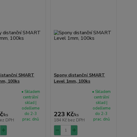
distanční SMART
Spony distanční SMART
mm, 100ks
Level 1mm, 100ks
• Skladem
• Skladem
centrální
centrální
sklad |
sklad |
odešleme
odešleme
č
223 Kč
do 2-3
do 2-3
/
ks
/
ks
prac. dnů
prac. dnů
ez DPH
184 Kč
bez DPH