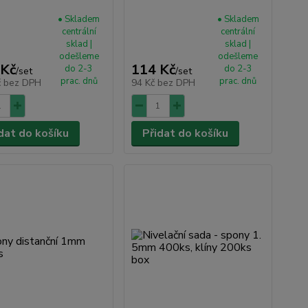
• Skladem
• Skladem
centrální
centrální
sklad |
sklad |
odešleme
odešleme
 Kč
114 Kč
do 2-3
do 2-3
/
set
/
set
prac. dnů
prac. dnů
č
bez DPH
94 Kč
bez DPH
dat do košíku
Přidat do košíku