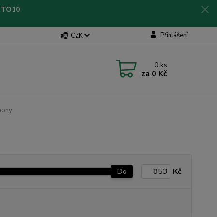
LETO10
Přihlášení
CZK
0
ks
za
0 Kč
pony
Do
Kč