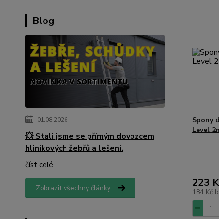
Blog
Spony 
01.08.2026
Level 2
💥 Stali jsme se přímým dovozcem
hliníkových žebřů a lešení.
číst celé
223 K
Zobrazit všechny články
184 Kč
b