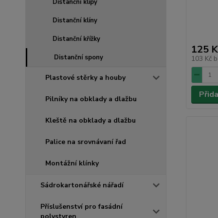
Distanční klipy
Distanční klíny
Distanční křížky
125 K
Distanční spony
103 Kč
b
Plastové stěrky a houby
Přid
Pilníky na obklady a dlažbu
Kleště na obklady a dlažbu
Palice na srovnávaní řad
Montážní klínky
Sádrokartonářské nářadí
Příslušenství pro fasádní
polystyren