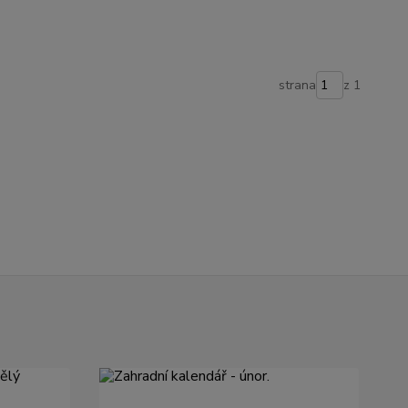
strana
z 1