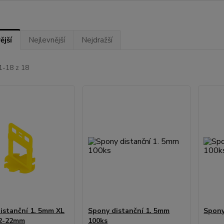
ější
Nejlevnější
Nejdražší
1-18 z 18
istanční 1. 5mm XL
Spony distanční 1. 5mm
Spony
12-22mm
100ks