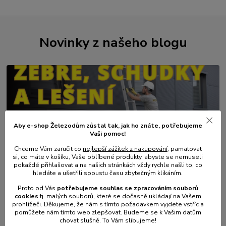
Novinky z našeho blogu
Aby e-shop Železodům zůstal tak, jak ho znáte, potřebujeme
Vaši pomoc!
Chceme Vám zaručit co
nejlepší zážitek z nakupování
, pamatovat
01
.
08
.
2026
si, co máte v košíku, Vaše oblíbené produkty, abyste se nemuseli
pokaždé přihlašovat a na našich stránkách vždy rychle našli to, co
💥 Stali jsme se přímým dovozcem hliníkových žebřů a
hledáte a ušetřili spoustu času zbytečným klikáním.
lešení.
Proto od Vás
potřebujeme souhlas s
e
zpracováním souborů
číst celé
cookies
t
j. malých souborů, které se dočasně ukládají na Vašem
prohlížeči. Děkujeme, že nám s tímto požadavkem vyjdete vstříc a
pomůžete nám tímto web zlepšovat. Budeme se k Vašim datům
chovat slušně. To Vám slibujeme!