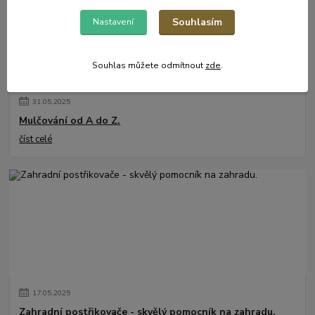
Souhlasím
Nastavení
Souhlas můžete odmítnout
zde
.
31
.
05
.
2025
Mulčování od A do Z.
číst celé
17
.
05
.
2025
Zahradní postřikovače - skvělý pomocník na zahradu.