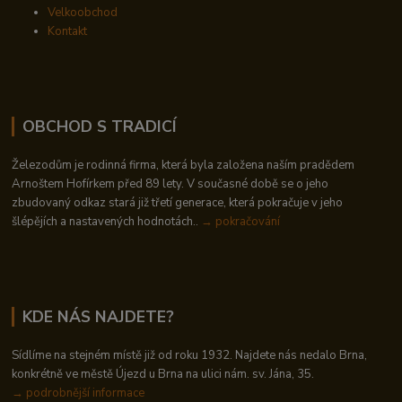
Velkoobchod
Kontakt
OBCHOD S TRADICÍ
Železodům je rodinná firma, která byla založena naším pradědem
Arnoštem Hofírkem před 89 lety. V současné době se o jeho
zbudovaný odkaz stará již třetí generace, která pokračuje v jeho
šlépějích a nastavených hodnotách..
→ pokračování
KDE NÁS NAJDETE?
Sídlíme na stejném místě již od roku 1932. Najdete nás nedalo Brna,
konkrétně ve městě Újezd u Brna na ulici nám. sv. Jána, 35.
→
podrobnější informace