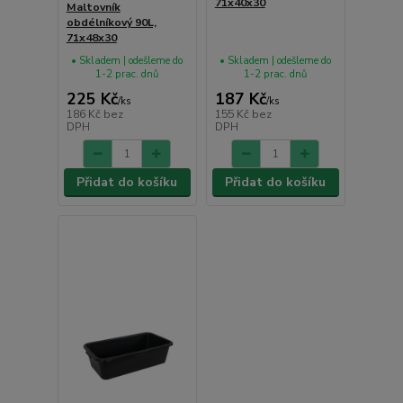
71x40x30
Maltovník
obdélníkový 90L,
71x48x30
• Skladem | odešleme do
• Skladem | odešleme do
1-2 prac. dnů
1-2 prac. dnů
225 Kč
187 Kč
/
ks
/
ks
186 Kč
bez
155 Kč
bez
DPH
DPH
Přidat do košíku
Přidat do košíku