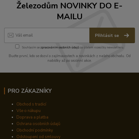
Železodům NOVINKY DO E-
MAILU
Přihlásit se
Souhlasím se
zpracováním osobních údajů
za účelem rozesílky newsletteru.
Buďte první, kdo se dozví o zajímavostech a novinkách z našeho obchodu. Od
nabídky až po sezónní akce.
PRO ZÁKAZNÍKY
Obchod s tradicí
Vše o nákupu
Doprava a platba
Ochrana osobních údajů
Obchodní podmínky
Odstoupení od smlouvy