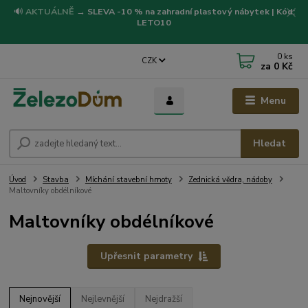
🔊
AKTUÁLNĚ
→
SLEVA -10 % na zahradní plastový nábytek | Kód:
LETO10
0
ks
CZK
za
0 Kč
Menu
Hledat
Úvod
Stavba
Míchání stavební hmoty
Zednická vědra, nádoby
Maltovníky obdélníkové
Maltovníky obdélníkové
Upřesnit parametry
Nejnovější
Nejlevnější
Nejdražší