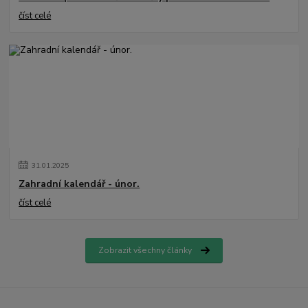
číst celé
31
.
01
.
2025
Zahradní kalendář - únor.
číst celé
Zobrazit všechny články