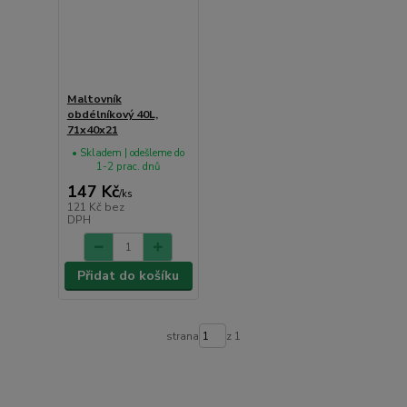
Maltovník
obdélníkový 40L,
71x40x21
• Skladem | odešleme do
1-2 prac. dnů
147 Kč
/
ks
121 Kč
bez
DPH
Přidat do košíku
strana
z 1