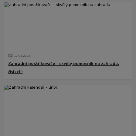
17
.
05
.
2025
Zahradní postřikovače - skvělý pomocník na zahradu.
číst celé