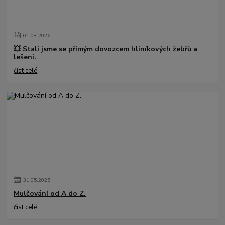
01
.
08
.
2026
💥 Stali jsme se přímým dovozcem hliníkových žebřů a
lešení.
číst celé
31
.
05
.
2025
Mulčování od A do Z.
číst celé