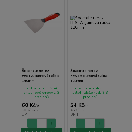
Špachtle nerez
Špachtle nerez
FESTA gumová ručka
FESTA gumová ručka
140mm
120mm
• Skladem centrální
• Skladem centrální
sklad | odešleme do 2-3
sklad | odešleme do 2-3
prac. dnů
prac. dnů
60 Kč
54 Kč
/
ks
/
ks
50 Kč
bez
45 Kč
bez
DPH
DPH