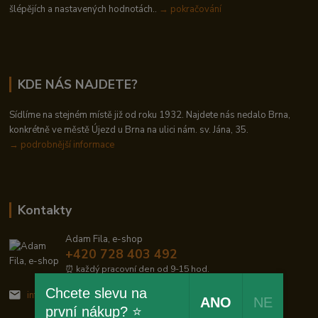
šlépějích a nastavených hodnotách..
→ pokračování
KDE NÁS NAJDETE?
Sídlíme na stejném místě již od roku 1932. Najdete nás nedalo Brna,
konkrétně ve městě Újezd u Brna na ulici nám. sv. Jána, 35.
→
podrobnější informace
Kontakty
Adam Fila, e-shop
+420 728 403 492
⏰ každý pracovní den od 9-15 hod.
Chcete slevu na
info@zelezodum.cz
ANO
NE
první nákup? ⭐