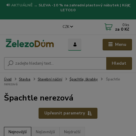
🔊
AKTUÁLNĚ
→
SLEVA -10 % na zahradní plastový nábytek | Kód:
LETO10
0
ks
CZK
za
0 Kč
Menu
Hledat
Úvod
Stavba
Stavební náčiní
Špachtle, škrabky
Špachtle
nerezová
Špachtle nerezová
Upřesnit parametry
Nejnovější
Nejlevnější
Nejdražší