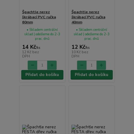
Špachtle nerez
Špachtle nerez
škrábací PVC ručka
škrábací PVC ručka
60mm
40mm
• Skladem centrální
• Skladem centrální
sklad | odešleme do 2-3
sklad | odešleme do 2-3
prac. dnů
prac. dnů
14 Kč
12 Kč
/
ks
/
ks
12 Kč
bez
10 Kč
bez
DPH
DPH
Přidat do košíku
Přidat do košíku