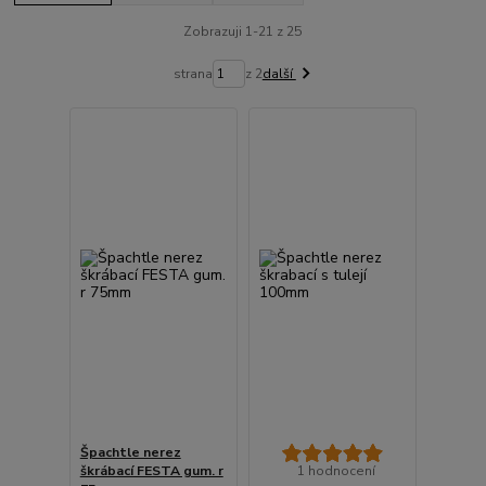
Zobrazuji 1-21 z 25
strana
z 2
další
Špachtle nerez
škrábací FESTA gum. r
1 hodnocení