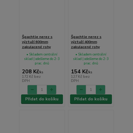
Špachtle nerez s
Špachtle nerez s
výztuží 600mm
výztuží 400mm
zakulacené rohy
zakulacené rohy
• Skladem centrální
• Skladem centrální
sklad | odešleme do 2-3
sklad | odešleme do 2-3
prac. dnů
prac. dnů
208 Kč
154 Kč
/
ks
/
ks
172 Kč
bez
127 Kč
bez
DPH
DPH
Přidat do košíku
Přidat do košíku