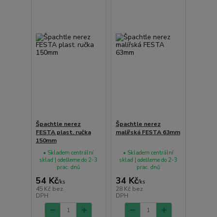
Špachtle nerez
Špachtle nerez
FESTA plast. ručka
malířská FESTA 63mm
150mm
• Skladem centrální
• Skladem centrální
sklad | odešleme do 2-3
sklad | odešleme do 2-3
prac. dnů
prac. dnů
54 Kč
34 Kč
/
ks
/
ks
45 Kč
bez
28 Kč
bez
DPH
DPH