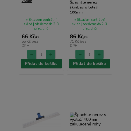
75mm
Špachtle nerez
škrabací s tulejí
100mm
• Skladem centrální
• Skladem centrální
sklad | odešleme do 2-3
sklad | odešleme do 2-3
prac. dnů
prac. dnů
66 Kč
86 Kč
/
ks
/
ks
55 Kč
bez
71 Kč
bez
DPH
DPH
Přidat do košíku
Přidat do košíku