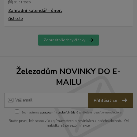
31
.
01
.
2025
Zahradní kalendář - únor.
číst celé
Zobrazit všechny články
Železodům NOVINKY DO E-
MAILU
Přihlásit se
Souhlasím se
zpracováním osobních údajů
za účelem rozesílky newsletteru.
Buďte první, kdo se dozví o zajímavostech a novinkách z našeho obchodu. Od
nabídky až po sezónní akce.