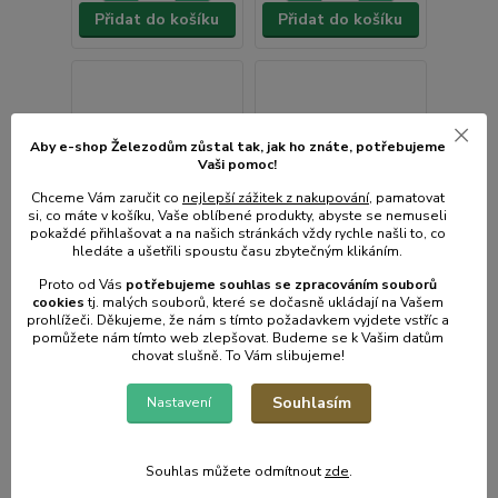
Přidat do košíku
Přidat do košíku
Aby e-shop Železodům zůstal tak, jak ho znáte, potřebujeme
Vaši pomoc!
Chceme Vám zaručit co
nejlepší zážitek z nakupování
, pamatovat
si, co máte v košíku, Vaše oblíbené produkty, abyste se nemuseli
pokaždé přihlašovat a na našich stránkách vždy rychle našli to, co
hledáte a ušetřili spoustu času zbytečným klikáním.
Proto od Vás
potřebujeme souhlas s
e
zpracováním souborů
cookies
t
j. malých souborů, které se dočasně ukládají na Vašem
prohlížeči. Děkujeme, že nám s tímto požadavkem vyjdete vstříc a
pomůžete nám tímto web zlepšovat. Budeme se k Vašim datům
chovat slušně. To Vám slibujeme!
Souhlasím
Nastavení
Špachtle nerez
Špachtle nerez
škrábací PVC ručka
škrábací PVC ručka
100mm
80mm
Souhlas můžete odmítnout
zde
.
• Skladem centrální
• Skladem centrální
sklad | odešleme do 2-3
sklad | odešleme do 2-3