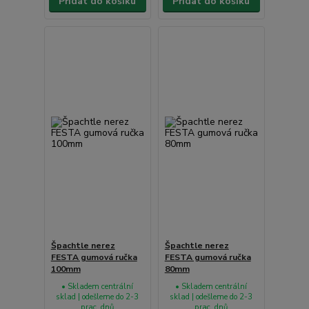
Přidat do košíku
Přidat do košíku
Špachtle nerez
Špachtle nerez
FESTA gumová ručka
FESTA gumová ručka
100mm
80mm
• Skladem centrální
• Skladem centrální
sklad | odešleme do 2-3
sklad | odešleme do 2-3
prac. dnů
prac. dnů