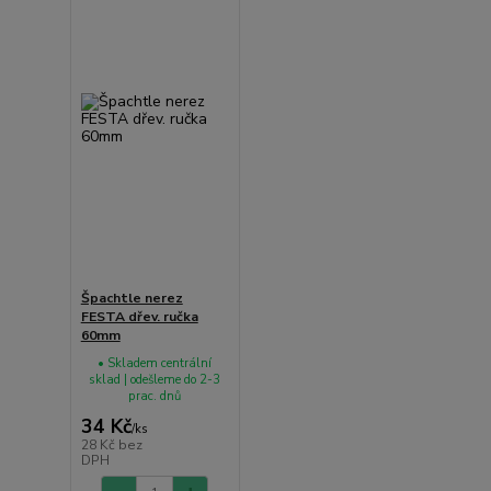
Špachtle nerez
FESTA dřev. ručka
60mm
• Skladem centrální
sklad | odešleme do 2-3
prac. dnů
34 Kč
/
ks
28 Kč
bez
DPH