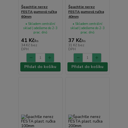
Špachtle nerez
Špachtle nerez
FESTA gumová ručka
FESTA gumová ručka
60mm
40mm
• Skladem centrální
• Skladem centrální
sklad | odešleme do 2-3
sklad | odešleme do 2-3
prac. dnů
prac. dnů
41 Kč
37 Kč
/
ks
/
ks
34 Kč
bez
31 Kč
bez
DPH
DPH
Přidat do košíku
Přidat do košíku