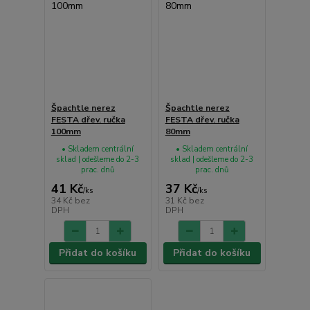
Špachtle nerez
Špachtle nerez
FESTA dřev. ručka
FESTA dřev. ručka
100mm
80mm
• Skladem centrální
• Skladem centrální
sklad | odešleme do 2-3
sklad | odešleme do 2-3
prac. dnů
prac. dnů
41 Kč
37 Kč
/
ks
/
ks
34 Kč
bez
31 Kč
bez
DPH
DPH
Přidat do košíku
Přidat do košíku