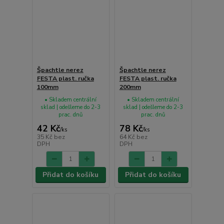
Špachtle nerez
Špachtle nerez
FESTA plast. ručka
FESTA plast. ručka
100mm
200mm
• Skladem centrální
• Skladem centrální
sklad | odešleme do 2-3
sklad | odešleme do 2-3
prac. dnů
prac. dnů
42 Kč
78 Kč
/
ks
/
ks
35 Kč
bez
64 Kč
bez
DPH
DPH
Přidat do košíku
Přidat do košíku