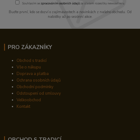
Souhlasím se
zpracováním osobních údajů
za účelem rozesílky newsletteru.
Buďte první, kdo se dozví o zajímavostech a novinkách z našeho obchodu. Od
nabídky až po sezónní akce.
PRO ZÁKAZNÍKY
Obchod s tradicí
Vše o nákupu
Doprava a platba
Ochrana osobních údajů
Obchodní podmínky
Odstoupení od smlouvy
Velkoobchod
Kontakt
OBCHOD S TRADICÍ