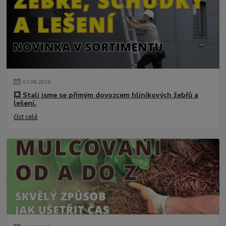
01
.
08
.
2026
💥 Stali jsme se přímým dovozcem hliníkových žebřů a
lešení.
číst celé