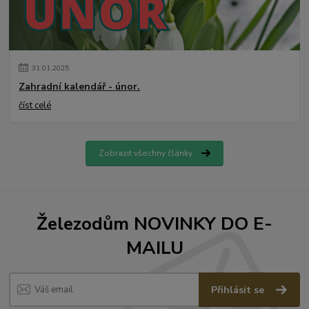
31
.
01
.
2025
Zahradní kalendář - únor.
číst celé
Zobrazit všechny články
Železodům NOVINKY DO E-
MAILU
Přihlásit se