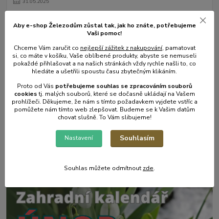
31
.
05
.
2025
Mulčování od A do Z.
Aby e-shop Železodům zůstal tak, jak ho znáte, potřebujeme
číst celé
Vaši pomoc!
Chceme Vám zaručit co
nejlepší zážitek z nakupování
, pamatovat
si, co máte v košíku, Vaše oblíbené produkty, abyste se nemuseli
pokaždé přihlašovat a na našich stránkách vždy rychle našli to, co
hledáte a ušetřili spoustu času zbytečným klikáním.
Proto od Vás
potřebujeme souhlas s
e
zpracováním souborů
cookies
t
j. malých souborů, které se dočasně ukládají na Vašem
prohlížeči. Děkujeme, že nám s tímto požadavkem vyjdete vstříc a
pomůžete nám tímto web zlepšovat. Budeme se k Vašim datům
chovat slušně. To Vám slibujeme!
17
.
05
.
2025
Souhlasím
Nastavení
Zahradní postřikovače - skvělý pomocník na zahradu.
číst celé
Souhlas můžete odmítnout
zde
.