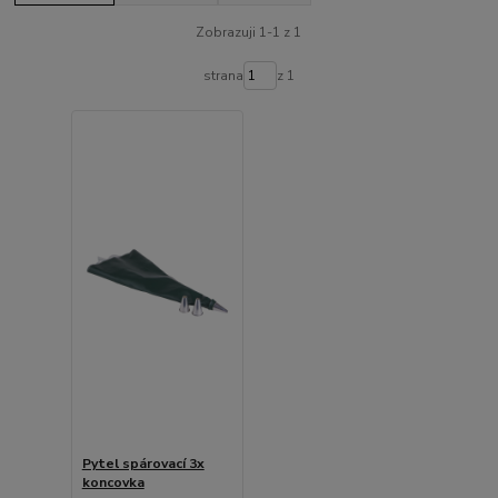
Zobrazuji 1-1 z 1
strana
z 1
Pytel spárovací 3x
koncovka