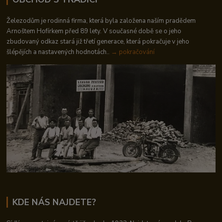
Železodům je rodinná firma, která byla založena naším pradědem
Arnoštem Hofírkem před 89 lety. V současné době se o jeho
zbudovaný odkaz stará již třetí generace, která pokračuje v jeho
šlépějích a nastavených hodnotách..
→ pokračování
KDE NÁS NAJDETE?