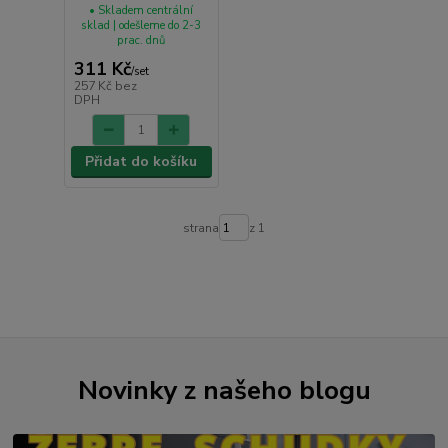
• Skladem centrální
sklad | odešleme do 2-3
prac. dnů
311 Kč
/
set
257 Kč
bez
DPH
Přidat do košíku
strana
z 1
Novinky z našeho blogu