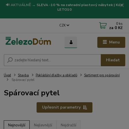
🔊
AKTUÁLNĚ
→
SLEVA -10 % na zahradní plastový nábytek | Kód:
LETO10
0
ks
CZK
za
0 Kč
Menu
Hledat
Úvod
Stavba
Pokládání dlažby a obkladů
Sortiment pro spárování
Spárovací pytel
Spárovací pytel
Upřesnit parametry
Nejnovější
Nejlevnější
Nejdražší