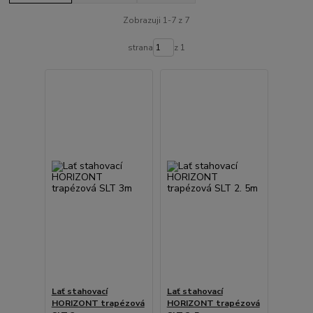
Zobrazuji 1-7 z 7
strana
z 1
Lať stahovací
Lať stahovací
HORIZONT trapézová
HORIZONT trapézová