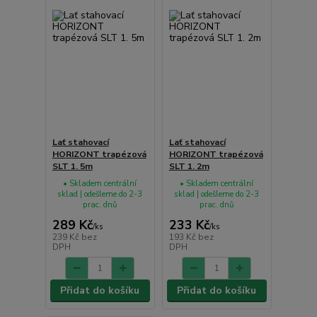
Lať stahovací
Lať stahovací
HORIZONT trapézová
HORIZONT trapézová
SLT 1. 5m
SLT 1. 2m
• Skladem centrální
• Skladem centrální
sklad | odešleme do 2-3
sklad | odešleme do 2-3
prac. dnů
prac. dnů
289 Kč
233 Kč
/
ks
/
ks
239 Kč
bez
193 Kč
bez
DPH
DPH
Přidat do košíku
Přidat do košíku