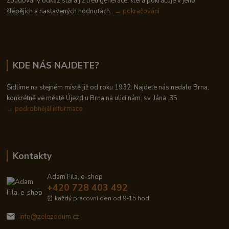
zbudovaný odkaz stará již třetí generace, která pokračuje v jeho
šlépějích a nastavených hodnotách..
→ pokračování
KDE NÁS NAJDETE?
Sídlíme na stejném místě již od roku 1932. Najdete nás nedalo Brna,
konkrétně ve městě Újezd u Brna na ulici nám. sv. Jána, 35.
→
podrobnější informace
Kontakty
Adam Fila, e-shop
+420 728 403 492
⏰ každý pracovní den od 9-15 hod.
info@zelezodum.cz