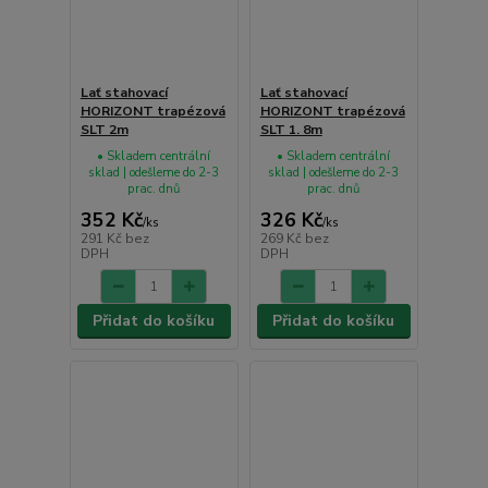
Lať stahovací
Lať stahovací
HORIZONT trapézová
HORIZONT trapézová
SLT 2m
SLT 1. 8m
• Skladem centrální
• Skladem centrální
sklad | odešleme do 2-3
sklad | odešleme do 2-3
prac. dnů
prac. dnů
352 Kč
326 Kč
/
ks
/
ks
291 Kč
bez
269 Kč
bez
DPH
DPH
Přidat do košíku
Přidat do košíku