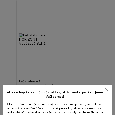
Lať stahovací
HORIZONT trapézová
SLT 1m
Aby e-shop Železodům zůstal tak, jak ho znáte, potřebujeme
Vaši pomoc!
• Skladem centrální
sklad | odešleme do 2-3
Chceme Vám zaručit co
nejlepší zážitek z nakupování
, pamatovat
prac. dnů
si, co máte v košíku, Vaše oblíbené produkty, abyste se nemuseli
202 Kč
/
ks
pokaždé přihlašovat a na našich stránkách vždy rychle našli to, co