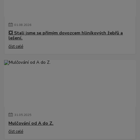
01
.
08
.
2026
💥 Stali jsme se přímým dovozcem hliníkových žebřů a
lešení.
číst celé
31
.
05
.
2025
Mulčování od A do Z.
číst celé