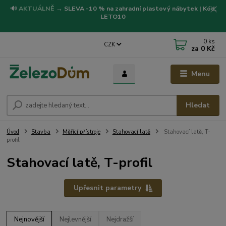
🔊
AKTUÁLNĚ
→
SLEVA -10 % na zahradní plastový nábytek | Kód:
LETO10
0
ks
CZK
za
0 Kč
Menu
Hledat
Úvod
Stavba
Měřící přístroje
Stahovací latě
Stahovací latě, T-
profil
Stahovací latě, T-profil
Upřesnit parametry
Nejnovější
Nejlevnější
Nejdražší