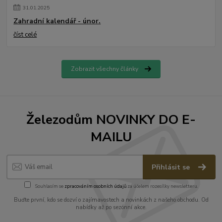
31
.
01
.
2025
Zahradní kalendář - únor.
číst celé
Zobrazit všechny články
Železodům NOVINKY DO E-
MAILU
Přihlásit se
Souhlasím se
zpracováním osobních údajů
za účelem rozesílky newsletteru.
Buďte první, kdo se dozví o zajímavostech a novinkách z našeho obchodu. Od
nabídky až po sezónní akce.