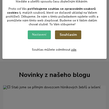
167 Kč
bez
hledáte a ušetřili spoustu času zbytečným klikáním.
DPH
Proto od Vás
potřebujeme souhlas s
e
zpracováním souborů
cookies
t
j. malých souborů, které se dočasně ukládají na Vašem
prohlížeči. Děkujeme, že nám s tímto požadavkem vyjdete vstříc a
Přidat do košíku
pomůžete nám tímto web zlepšovat. Budeme se k Vašim datům
chovat slušně. To Vám slibujeme!
Souhlasím
Nastavení
strana
z 1
Souhlas můžete odmítnout
zde
.
Novinky z našeho blogu