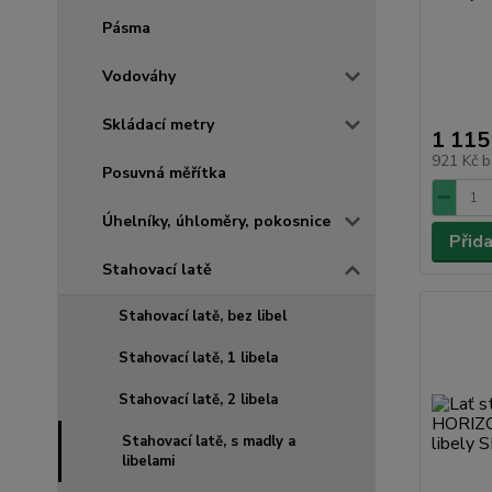
Pásma
Vodováhy
Skládací metry
1 115
921 Kč
b
Posuvná měřítka
Úhelníky, úhloměry, pokosnice
Přid
Stahovací latě
Stahovací latě, bez libel
Stahovací latě, 1 libela
Stahovací latě, 2 libela
Stahovací latě, s madly a
libelami