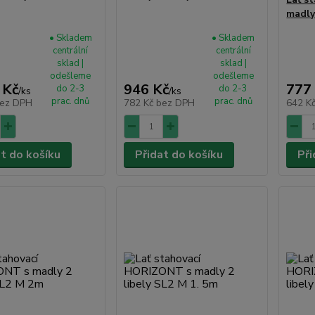
madly
• Skladem
• Skladem
centrální
centrální
sklad |
sklad |
odešleme
odešleme
 Kč
946 Kč
777
do 2-3
do 2-3
/
ks
/
ks
prac. dnů
prac. dnů
ez DPH
782 Kč
bez DPH
642 K
at do košíku
Přidat do košíku
Při