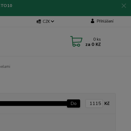
LETO10
Přihlášení
CZK
0
ks
za
0 Kč
ibelami
Do
Kč