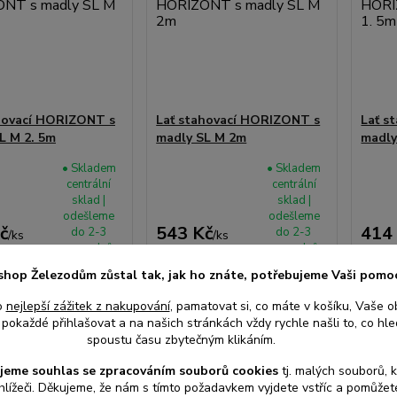
hovací HORIZONT s
Lať stahovací HORIZONT s
Lať s
L M 2. 5m
madly SL M 2m
madly
• Skladem
• Skladem
centrální
centrální
sklad |
sklad |
odešleme
odešleme
č
543 Kč
414
do 2-3
do 2-3
/
ks
/
ks
prac. dnů
prac. dnů
ez DPH
449 Kč
bez DPH
342 K
shop Železodům zůstal tak, jak ho znáte, potřebujeme Vaši pomo
o
nejlepší zážitek z nakupování
, pamatovat si, co máte v košíku, Vaše o
at do košíku
Přidat do košíku
Při
pokaždé přihlašovat a na našich stránkách vždy rychle našli to, co hled
spoustu času zbytečným klikáním.
jeme souhlas s
e
zpracováním souborů cookies
t
j. malých souborů, 
hlížeči. Děkujeme, že nám s tímto požadavkem vyjdete vstříc a pomůže