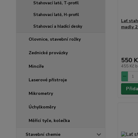
Stahovací latě, T-profil
Stahovací latě, H-profil
Lať sta
Stahovací a hladící desky
madly 2
Olovnice, stavební rožky
Zednické provázky
550 K
455 Kč
b
Mincíře
Laserové přístroje
Přid
Mikrometry
Úchylkoměry
Měřící tyče, kolečka
Stavební chemie