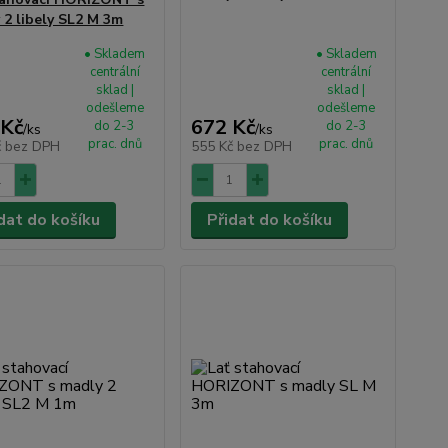
 2 libely SL2 M 3m
• Skladem
• Skladem
centrální
centrální
sklad |
sklad |
odešleme
odešleme
 Kč
672 Kč
do 2-3
do 2-3
/
ks
/
ks
prac. dnů
prac. dnů
č
bez DPH
555 Kč
bez DPH
dat do košíku
Přidat do košíku