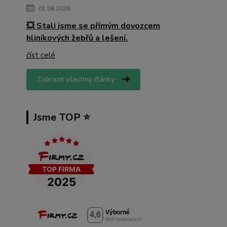
01.08.2026
💥 Stali jsme se přímým dovozcem
hliníkových žebřů a lešení.
číst celé
Zobrazit všechny články
Jsme TOP ⭐️