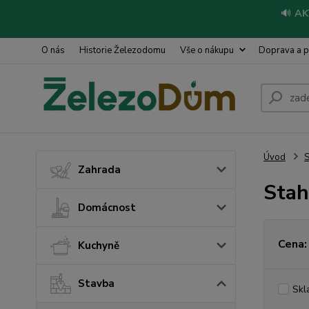
🔊
AK
O nás
Historie Železodomu
Vše o nákupu
Doprava a p
Úvod
S
Zahrada
Stah
Domácnost
Cena:
Kuchyně
Stavba
Skl