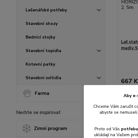
Lešenářské potřeby
Stavební shozy
Bednící stojky
Lať sta
madly S
Stavební topidla
Kotevní patky
Stavební svítidla
667 K
551 Kč
b
Farma
Aby e-
Chceme Vám zaručit c
Přid
Nechte se inspirovat
abyste se nemuseli 
Zimní program
Proto od Vás
potřebu
ukládají na Vašem pro