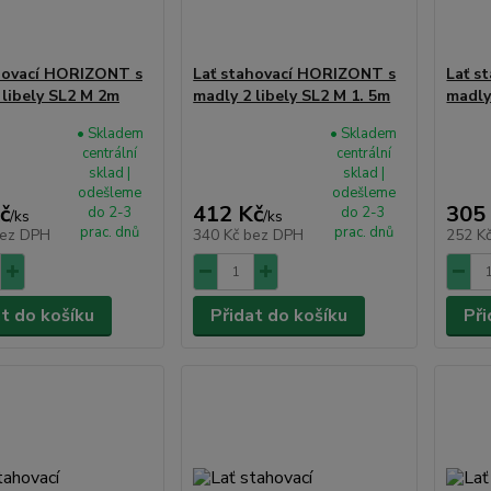
hovací HORIZONT s
Lať stahovací HORIZONT s
Lať s
 libely SL2 M 2m
madly 2 libely SL2 M 1. 5m
madly
• Skladem
• Skladem
centrální
centrální
sklad |
sklad |
odešleme
odešleme
č
412 Kč
305
do 2-3
do 2-3
/
ks
/
ks
prac. dnů
prac. dnů
ez DPH
340 Kč
bez DPH
252 K
at do košíku
Přidat do košíku
Při