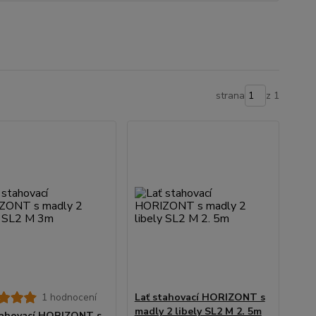
strana
z 1
1 hodnocení
Lať stahovací HORIZONT s
madly 2 libely SL2 M 2. 5m
tahovací HORIZONT s