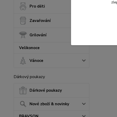
zle
Pro děti
Zavařování
Grilování
Velikonoce
Vánoce
Dárkový poukazy
Dárkové poukazy
Nové zboží & novinky
BRAVSON