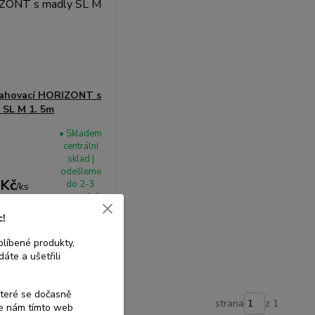
tahovací HORIZONT s
 SL M 1. 5m
• Skladem
centrální
sklad |
odešleme
 Kč
do 2-3
/
ks
prac. dnů
č
bez DPH
c!
blíbené produkty,
dat do košíku
áte a ušetřili
které se dočasně
strana
z 1
te nám tímto web