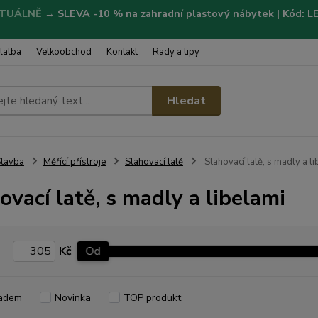
TUÁLNĚ
→
SLEVA -10 % na zahradní plastový nábytek | Kód: 
latba
Velkoobchod
Kontakt
Rady a tipy
Hledat
tavba
Měřící přístroje
Stahovací latě
Stahovací latě, s madly a l
ovací latě, s madly a libelami
Kč
Od
adem
Novinka
TOP produkt