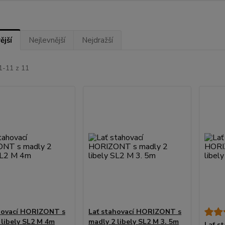
ější
Nejlevnější
Nejdražší
1-11 z 11
hovací HORIZONT s
Lať stahovací HORIZONT s
 libely SL2 M 4m
madly 2 libely SL2 M 3. 5m
Lať s