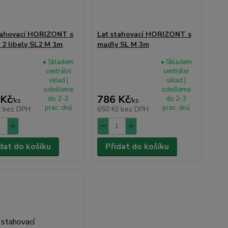
tahovací HORIZONT s
Lať stahovací HORIZONT s
 2 libely SL2 M 1m
madly SL M 3m
• Skladem
• Skladem
centrální
centrální
sklad |
sklad |
odešleme
odešleme
 Kč
786 Kč
do 2-3
do 2-3
/
ks
/
ks
prac. dnů
prac. dnů
č
bez DPH
650 Kč
bez DPH
dat do košíku
Přidat do košíku