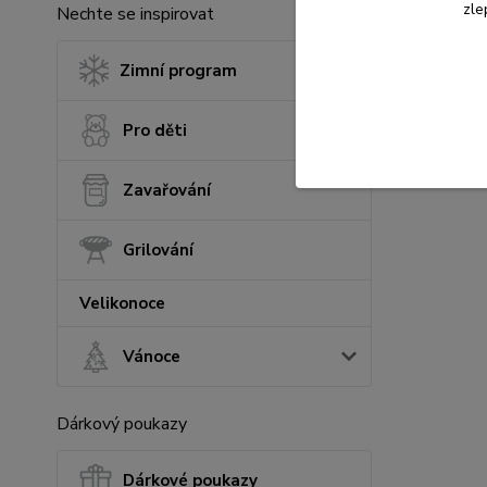
zle
Nechte se inspirovat
Zimní program
Pro děti
Zavařování
Grilování
Velikonoce
Vánoce
Dárkový poukazy
Dárkové poukazy