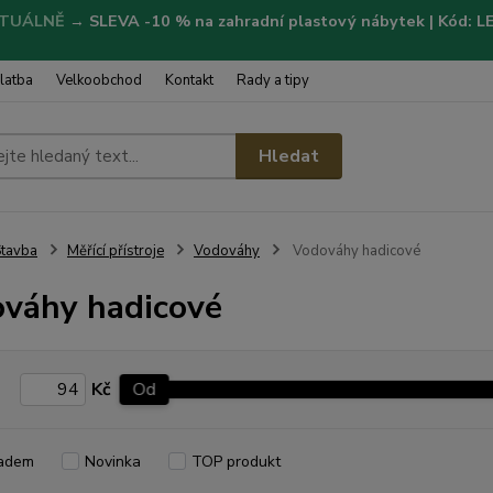
TUÁLNĚ
→
SLEVA -10 % na zahradní plastový nábytek | Kód: 
latba
Velkoobchod
Kontakt
Rady a tipy
Hledat
tavba
Měřící přístroje
Vodováhy
Vodováhy hadicové
váhy hadicové
Kč
Od
adem
Novinka
TOP produkt