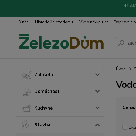
🔊
AK
O nás
Historie Železodomu
Vše o nákupu
Doprava a p
Úvod
S
Zahrada
Vodo
Domácnost
Cena:
Kuchyně
Stavba
Skl