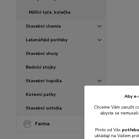
Měřící tyče, kolečka
Stavební chemie
Lešenářské potřeby
Stavební shozy
Bednící stojky
Stavební topidla
Kotevní patky
Aby e-
Chceme Vám zaručit c
Stavební svítidla
abyste se nemuseli 
Farma
Proto od Vás
potřebu
ukládají na Vašem pro