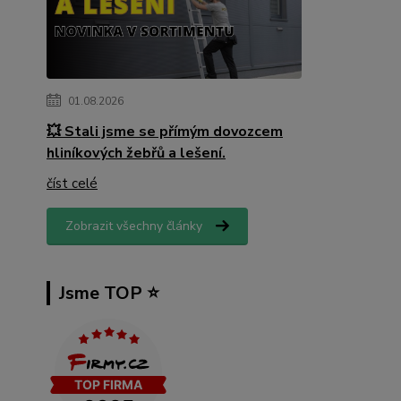
01.08.2026
💥 Stali jsme se přímým dovozcem
hliníkových žebřů a lešení.
číst celé
Zobrazit všechny články
Jsme TOP ⭐️