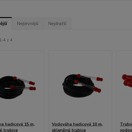
ější
Nejlevnější
Nejdražší
1-4 z 4
a hadicová 15 m,
Vodováha hadicová 10 m,
Trubi
é trubice
skleněné trubice
vodov