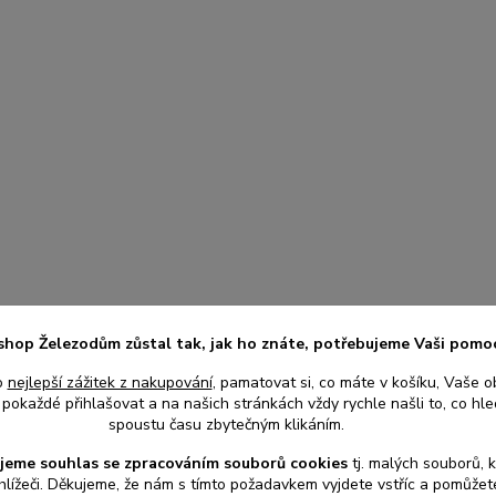
shop Železodům zůstal tak, jak ho znáte, potřebujeme Vaši pomo
o
nejlepší zážitek z nakupování
, pamatovat si, co máte v košíku, Vaše o
pokaždé přihlašovat a na našich stránkách vždy rychle našli to, co hled
spoustu času zbytečným klikáním.
jeme souhlas s
e
zpracováním souborů cookies
t
j. malých souborů, 
hlížeči. Děkujeme, že nám s tímto požadavkem vyjdete vstříc a pomůže