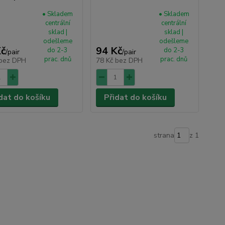
• Skladem
• Skladem
centrální
centrální
sklad |
sklad |
odešleme
odešleme
Kč
94 Kč
do 2-3
do 2-3
/
pair
/
pair
prac. dnů
prac. dnů
bez DPH
78 Kč
bez DPH
dat do košíku
Přidat do košíku
strana
z 1