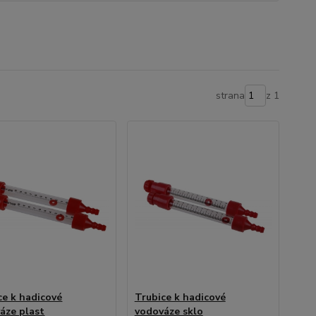
strana
z 1
ce k hadicové
Trubice k hadicové
áze plast
vodováze sklo