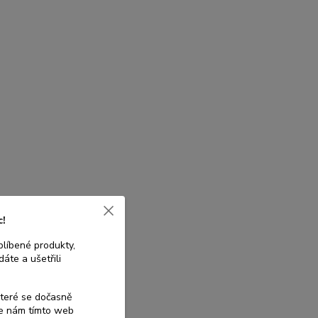
c!
blíbené produkty,
áte a ušetřili
které se dočasně
te nám tímto web