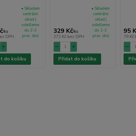
• Skladem
• Skladem
centrální
centrální
sklad |
sklad |
odešleme
odešleme
č
329 Kč
95 
do 2-3
do 2-3
/
ks
/
ks
prac. dnů
prac. dnů
ez DPH
272 Kč
bez DPH
79 Kč
at do košíku
Přidat do košíku
Při