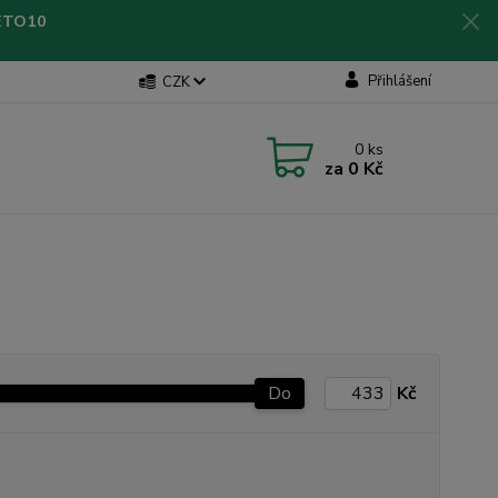
LETO10
Přihlášení
CZK
0
ks
za
0 Kč
Do
Kč