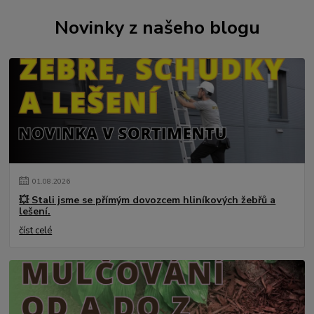
Novinky z našeho blogu
01
.
08
.
2026
💥 Stali jsme se přímým dovozcem hliníkových žebřů a
lešení.
číst celé