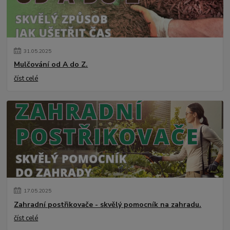
31
.
05
.
2025
Mulčování od A do Z.
číst celé
17
.
05
.
2025
Zahradní postřikovače - skvělý pomocník na zahradu.
číst celé