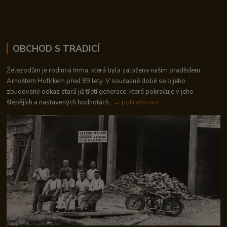
OBCHOD S TRADICÍ
Železodům je rodinná firma, která byla založena naším pradědem
Arnoštem Hofírkem před 89 lety. V současné době se o jeho
zbudovaný odkaz stará již třetí generace, která pokračuje v jeho
šlépějích a nastavených hodnotách..
→ pokračování