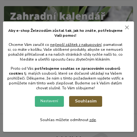
Aby e-shop Železodům zůstal tak, jak ho znáte, potřebujeme
Vaši pomoc!
Chceme Vám zaručit co
nejlepší zážitek z nakupování
, pamatovat
si, co máte v košíku, Vaše oblíbené produkty, abyste se nemuseli
pokaždé přihlašovat a na našich stránkách vždy rychle našli to, co
hledáte a ušetřili spoustu času zbytečným klikáním.
31
.
01
.
2025
Zahradní kalendář - únor.
Proto od Vás
potřebujeme souhlas s
e
zpracováním souborů
cookies
t
j. malých souborů, které se dočasně ukládají na Vašem
číst celé
prohlížeči. Děkujeme, že nám s tímto požadavkem vyjdete vstříc a
pomůžete nám tímto web zlepšovat. Budeme se k Vašim datům
chovat slušně. To Vám slibujeme!
Zobrazit všechny články
Souhlasím
Nastavení
Souhlas můžete odmítnout
zde
.
Železodům NOVINKY DO E-