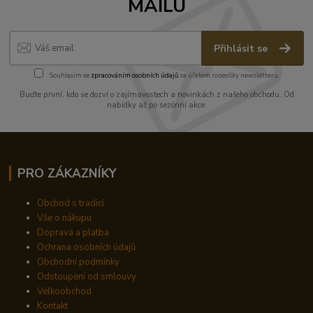
MAILU
Přihlásit se
Souhlasím se
zpracováním osobních údajů
za účelem rozesílky newsletteru.
Buďte první, kdo se dozví o zajímavostech a novinkách z našeho obchodu. Od
nabídky až po sezónní akce.
PRO ZÁKAZNÍKY
Obchod s tradicí
Vše o nákupu
Doprava a platba
Ochrana osobních údajů
Obchodní podmínky
Odstoupení od smlouvy
Velkoobchod
Kontakt