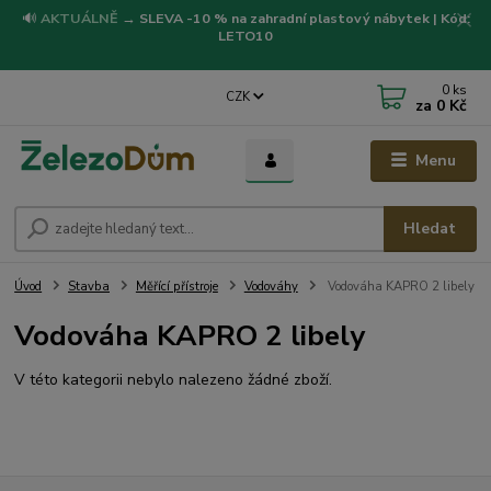
🔊
AKTUÁLNĚ
→
SLEVA -10 % na zahradní plastový nábytek | Kód:
LETO10
0
ks
CZK
za
0 Kč
Menu
Hledat
Úvod
Stavba
Měřící přístroje
Vodováhy
Vodováha KAPRO 2 libely
Vodováha KAPRO 2 libely
V této kategorii nebylo nalezeno žádné zboží.