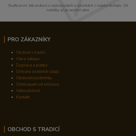
Buďte první, kdo se dozví o zajímavostech a novinkách z našeho obchodu. Od
nabídky až po sezónní akce.
PRO ZÁKAZNÍKY
Obchod s tradicí
Vše o nákupu
Doprava a platba
Ochrana osobních údajů
Obchodní podmínky
Odstoupení od smlouvy
Velkoobchod
Kontakt
OBCHOD S TRADICÍ