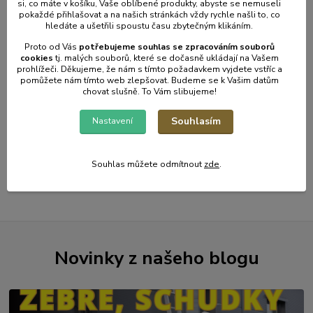
si, co máte v košíku, Vaše oblíbené produkty, abyste se nemuseli
sklad | odešleme do 2-3
prac. dnů
pokaždé přihlašovat a na našich stránkách vždy rychle našli to, co
hledáte a ušetřili spoustu času zbytečným klikáním.
83 Kč
/
ks
69 Kč
bez
Proto od Vás
potřebujeme souhlas s
e
zpracováním souborů
DPH
cookies
t
j. malých souborů, které se dočasně ukládají na Vašem
prohlížeči. Děkujeme, že nám s tímto požadavkem vyjdete vstříc a
pomůžete nám tímto web zlepšovat. Budeme se k Vašim datům
chovat slušně. To Vám slibujeme!
Přidat do košíku
Souhlasím
Nastavení
strana
z 1
Souhlas můžete odmítnout
zde
.
Novinky z našeho blogu