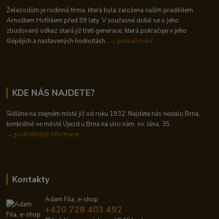
Železodům je rodinná firma, která byla založena naším pradědem
Arnoštem Hofírkem před 89 lety. V současné době se o jeho
zbudovaný odkaz stará již třetí generace, která pokračuje v jeho
šlépějích a nastavených hodnotách..
→ pokračování
KDE NÁS NAJDETE?
Sídlíme na stejném místě již od roku 1932. Najdete nás nedalo Brna,
konkrétně ve městě Újezd u Brna na ulici nám. sv. Jána, 35.
→
podrobnější informace
Kontakty
Adam Fila, e-shop
+420 728 403 492