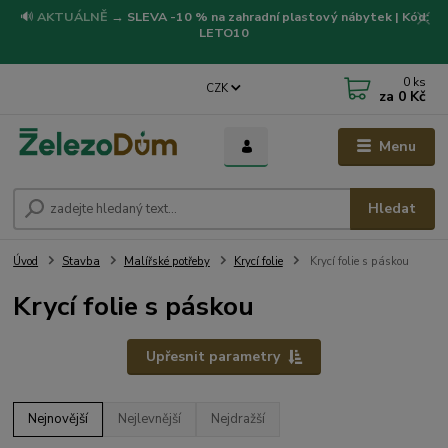
🔊
AKTUÁLNĚ
→
SLEVA -10 % na zahradní plastový nábytek | Kód:
LETO10
0
ks
CZK
za
0 Kč
Menu
Hledat
Úvod
Stavba
Malířské potřeby
Krycí folie
Krycí folie s páskou
Krycí folie s páskou
Upřesnit parametry
Nejnovější
Nejlevnější
Nejdražší