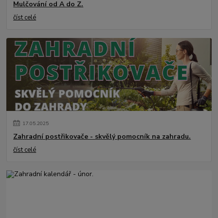
Mulčování od A do Z.
číst celé
17
.
05
.
2025
Zahradní postřikovače - skvělý pomocník na zahradu.
číst celé