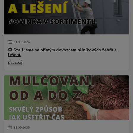
01
.
08
.
2026
💥 Stali jsme se přímým dovozcem hliníkových žebřů a
lešení.
číst celé
31
.
05
.
2025