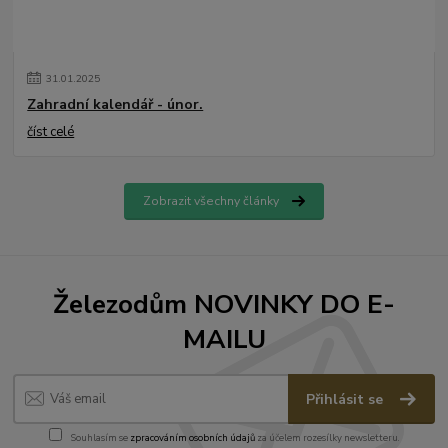
31
.
01
.
2025
Zahradní kalendář - únor.
číst celé
Zobrazit všechny články
Železodům NOVINKY DO E-
MAILU
Přihlásit se
Souhlasím se
zpracováním osobních údajů
za účelem rozesílky newsletteru.