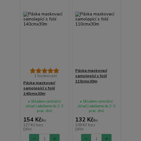
Páska maskovací
1 hodnocení
samolepící s folií
110cmx30m
Páska maskovací
samolepící s folií
140cmx30m
• Skladem centrální
• Skladem centrální
sklad | odešleme do 2-3
sklad | odešleme do 2-3
prac. dnů
prac. dnů
154 Kč
132 Kč
/
ks
/
ks
127 Kč
bez
109 Kč
bez
DPH
DPH