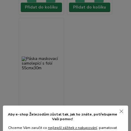
Přidat do košíku
Přidat do košíku
Páska maskovací
Aby e-shop Železodům zůstal tak, jak ho znáte, potřebujeme
samolepící s folií
Vaši pomoc!
55cmx30m
Chceme Vám zaručit co
nejlepší zážitek z nakupování
, pamatovat
• Skladem centrální