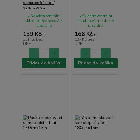
samolepící s folií
270cmx16m
• Skladem centrální
• Skladem centrální
sklad | odešleme do 2-3
sklad | odešleme do 2-3
prac. dnů
prac. dnů
159 Kč
166 Kč
/
ks
/
ks
131 Kč
bez
137 Kč
bez
DPH
DPH
Přidat do košíku
Přidat do košíku