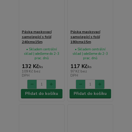
Páska maskovací
Páska maskovací
samolepící s folií
samolepící s folií
240cmx15m
180cmx15m
• Skladem centrální
• Skladem centrální
sklad | odešleme do 2-3
sklad | odešleme do 2-3
prac. dnů
prac. dnů
132 Kč
117 Kč
/
ks
/
ks
109 Kč
bez
97 Kč
bez
DPH
DPH
Přidat do košíku
Přidat do košíku