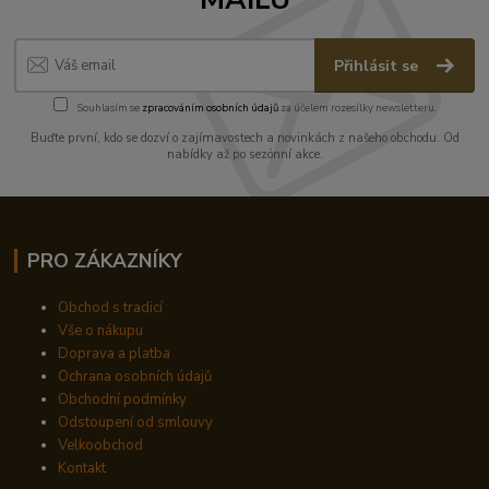
Přihlásit se
Souhlasím se
zpracováním osobních údajů
za účelem rozesílky newsletteru.
Buďte první, kdo se dozví o zajímavostech a novinkách z našeho obchodu. Od
nabídky až po sezónní akce.
PRO ZÁKAZNÍKY
Obchod s tradicí
Vše o nákupu
Doprava a platba
Ochrana osobních údajů
Obchodní podmínky
Odstoupení od smlouvy
Velkoobchod
Kontakt