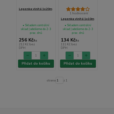
Lepenka vlnitá 1x20m
1 hodnocení
Lepenka vlnitá 1x10m
• Skladem centrální
• Skladem centrální
sklad | odešleme do 2-3
sklad | odešleme do 2-3
prac. dnů
prac. dnů
256 Kč
134 Kč
/
ks
/
ks
212 Kč
bez
111 Kč
bez
DPH
DPH
Přidat do košíku
Přidat do košíku
strana
z 1