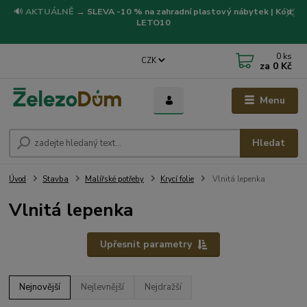
🔊
AKTUÁLNĚ
→
SLEVA -10 % na zahradní plastový nábytek | Kód:
LETO10
0
ks
CZK
za
0 Kč
Menu
Hledat
Úvod
Stavba
Malířské potřeby
Krycí folie
Vlnitá lepenka
Vlnitá lepenka
Upřesnit parametry
Nejnovější
Nejlevnější
Nejdražší