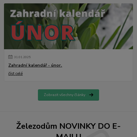
31
.
01
.
2025
Zahradní kalendář - únor.
číst celé
Zobrazit všechny články
Železodům NOVINKY DO E-
MAILU