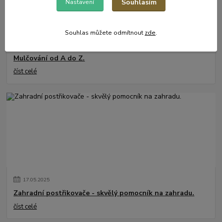
Souhlasím
Nastavení
Souhlas můžete odmítnout
zde
.
31
.
05
.
2025
Mulčování od A do Z.
číst celé
17
.
05
.
2025
Zahradní postřikovače - skvělý pomocník na zahradu.
číst celé