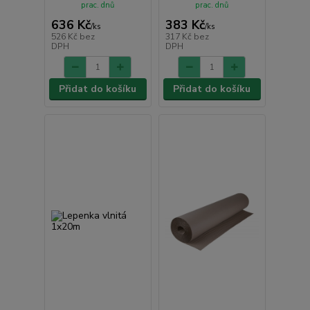
prac. dnů
prac. dnů
636 Kč
383 Kč
/
ks
/
ks
526 Kč
bez
317 Kč
bez
DPH
DPH
Přidat do košíku
Přidat do košíku