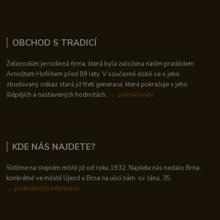
OBCHOD S TRADICÍ
Železodům je rodinná firma, která byla založena naším pradědem
Arnoštem Hofírkem před 89 lety. V současné době se o jeho
zbudovaný odkaz stará již třetí generace, která pokračuje v jeho
šlépějích a nastavených hodnotách..
→ pokračování
KDE NÁS NAJDETE?
Sídlíme na stejném místě již od roku 1932. Najdete nás nedalo Brna,
konkrétně ve městě Újezd u Brna na ulici nám. sv. Jána, 35.
→
podrobnější informace