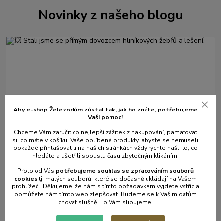
Novinky z našeho blogu
Aby e-shop Železodům zůstal tak, jak ho znáte, potřebujeme
Vaši pomoc!
01
.
08
.
2026
Chceme Vám zaručit co
nejlepší zážitek z nakupování
, pamatovat
💥 Stali jsme se přímým dovozcem hliníkových žebřů a
si, co máte v košíku, Vaše oblíbené produkty, abyste se nemuseli
lešení.
pokaždé přihlašovat a na našich stránkách vždy rychle našli to, co
hledáte a ušetřili spoustu času zbytečným klikáním.
číst celé
Proto od Vás
potřebujeme souhlas s
e
zpracováním souborů
cookies
t
j. malých souborů, které se dočasně ukládají na Vašem
prohlížeči. Děkujeme, že nám s tímto požadavkem vyjdete vstříc a
pomůžete nám tímto web zlepšovat. Budeme se k Vašim datům
chovat slušně. To Vám slibujeme!