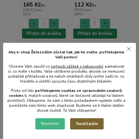
165 Kč
112 Kč
/
ks
/
ks
136 Kč
bez
93 Kč
bez
DPH
DPH
Přidat do košíku
Přidat do košíku
Aby e-shop Železodům zůstal tak, jak ho znáte, potřebujeme
Vaši pomoc!
Chceme Vám zaručit co
nejlepší zážitek z nakupování
, pamatovat
si, co máte v košíku, Vaše oblíbené produkty, abyste se nemuseli
pokaždé přihlašovat a na našich stránkách vždy rychle našli to, co
hledáte a ušetřili spoustu času zbytečným klikáním.
Proto od Vás
potřebujeme souhlas s
e
zpracováním souborů
cookies
t
j. malých souborů, které se dočasně ukládají na Vašem
prohlížeči. Děkujeme, že nám s tímto požadavkem vyjdete vstříc a
pomůžete nám tímto web zlepšovat. Budeme se k Vašim datům
chovat slušně. To Vám slibujeme!
Souhlasím
Nastavení