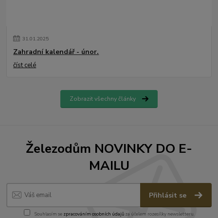
31
.
01
.
2025
Zahradní kalendář - únor.
číst celé
Zobrazit všechny články
Železodům NOVINKY DO E-
MAILU
Přihlásit se
Souhlasím se
zpracováním osobních údajů
za účelem rozesílky newsletteru.