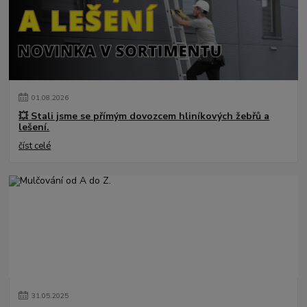
01
.
08
.
2026
💥 Stali jsme se přímým dovozcem hliníkových žebřů a
lešení.
číst celé
31
.
05
.
2025