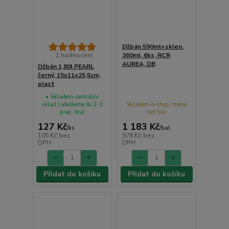
Džbán 590ml+sklen.
1 hodnocení
360ml, 6ks, RCR
AUREA, DB
Džbán 1,80l PEARL
černý, 15x11x25,5cm,
plast
• Skladem centrální
sklad | odešleme do 2-3
Skladem e-shop, méně
prac. dnů
než 5ks
127 Kč
1 183 Kč
/
ks
/
bal
105 Kč
bez
978 Kč
bez
DPH
DPH
Přidat do košíku
Přidat do košíku