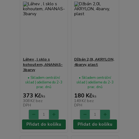
Láhev , l sklo s
Džbán 2,0l, AKRYLON,
kohoutem, ANANAS-
4barvy, plast
3barvy
• Skladem centrální
• Skladem centrální
sklad | odešleme do 2-3
sklad | odešleme do 2-3
prac. dnů
prac. dnů
373 Kč
180 Kč
/
ks
/
ks
308 Kč
bez
149 Kč
bez
DPH
DPH
Přidat do košíku
Přidat do košíku