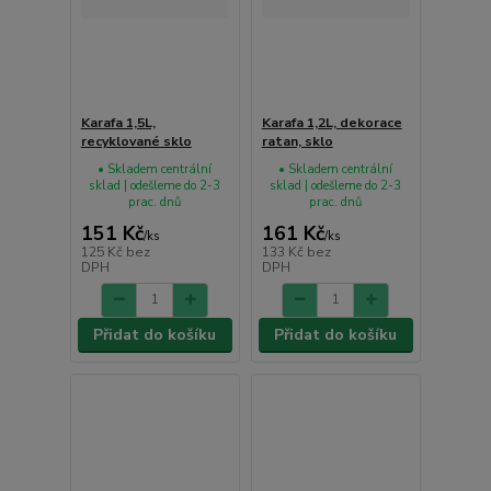
Karafa 1,5L,
Karafa 1,2L, dekorace
recyklované sklo
ratan, sklo
• Skladem centrální
• Skladem centrální
sklad | odešleme do 2-3
sklad | odešleme do 2-3
prac. dnů
prac. dnů
151 Kč
161 Kč
/
ks
/
ks
125 Kč
bez
133 Kč
bez
DPH
DPH
Přidat do košíku
Přidat do košíku