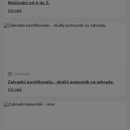
Mulčování od A do Z.
číst celé
17
.
05
.
2025
Zahradní postřikovače - skvělý pomocník na zahradu.
číst celé