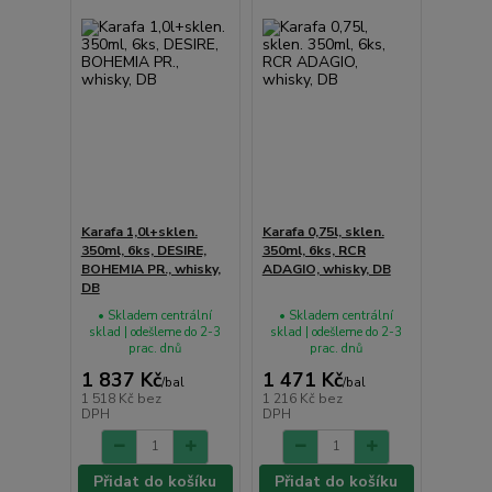
Karafa 1,0l+sklen.
Karafa 0,75l, sklen.
350ml, 6ks, DESIRE,
350ml, 6ks, RCR
BOHEMIA PR., whisky,
ADAGIO, whisky, DB
DB
• Skladem centrální
• Skladem centrální
sklad | odešleme do 2-3
sklad | odešleme do 2-3
prac. dnů
prac. dnů
1 837 Kč
1 471 Kč
/
bal
/
bal
1 518 Kč
bez
1 216 Kč
bez
DPH
DPH
Přidat do košíku
Přidat do košíku