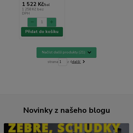
1 522 Kč
/
bal
1 258 Kč
bez
DPH
Přidat do košíku
Načíst další produkty (21)
strana
z 4
další
Novinky z našeho blogu