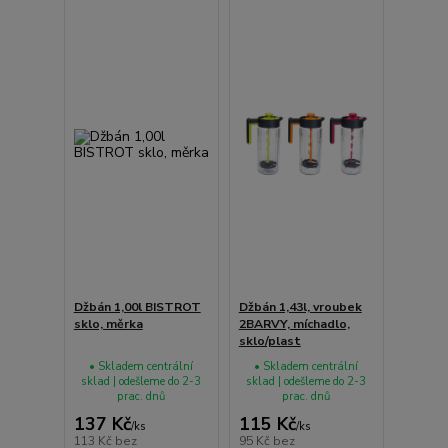
Džbán 1,00l BISTROT
Džbán 1,43l, vroubek
sklo, měrka
2BARVY, míchadlo,
sklo/plast
• Skladem centrální
• Skladem centrální
sklad | odešleme do 2-3
sklad | odešleme do 2-3
prac. dnů
prac. dnů
137 Kč
115 Kč
/
ks
/
ks
113 Kč
bez
95 Kč
bez