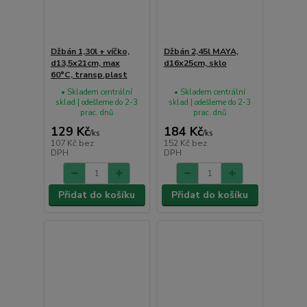
Džbán 1,30l + víčko,
Džbán 2,45l MAYA,
d13,5x21cm, max
d16x25cm, sklo
60°C, transp.plast
• Skladem centrální
• Skladem centrální
sklad | odešleme do 2-3
sklad | odešleme do 2-3
prac. dnů
prac. dnů
129 Kč
184 Kč
/
ks
/
ks
107 Kč
bez
152 Kč
bez
DPH
DPH
Přidat do košíku
Přidat do košíku