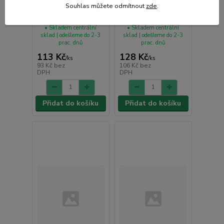
Souhlas můžete odmítnout
zde
.
Láhev/karafa l, 17cm,
Karafa 1,0L, sklo
mix barev, sklo
• Skladem centrální
• Skladem centrální
sklad | odešleme do 2-3
sklad | odešleme do 2-3
prac. dnů
prac. dnů
113 Kč
128 Kč
/
ks
/
ks
93 Kč
bez
106 Kč
bez
DPH
DPH
Přidat do košíku
Přidat do košíku