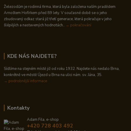
Železodům je rodinná firma, která byla založena naším pradědem
Arnoštem Hofírkem před 89 lety. V současné době se o jeho
zbudovaný odkaz stará již třetí generace, která pokračuje v jeho
šlépějích a nastavených hodnotách..
→ pokračování
KDE NÁS NAJDETE?
Sídlíme na stejném místě již od roku 1932. Najdete nás nedalo Brna,
konkrétně ve městě Újezd u Brna na ulici nám. sv. Jána, 35.
→
podrobnější informace
Kontakty
Adam Fila, e-shop
+420 728 403 492