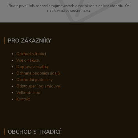
Buďte první, kdo se dozví o zajímavostech a novinkách z našeho obchodu. Od
nabídky až po sezónní akce.
PRO ZÁKAZNÍKY
Obchod s tradicí
Vše o nákupu
Doprava a platba
Ochrana osobních údajů
Obchodní podmínky
Odstoupení od smlouvy
Velkoobchod
Kontakt
OBCHOD S TRADICÍ