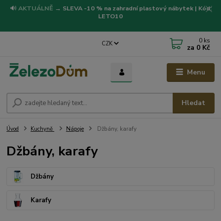
🔊
AKTUÁLNĚ
→
SLEVA -10 % na zahradní plastový nábytek | Kód:
LETO10
0
ks
CZK
za
0 Kč
Menu
Hledat
Úvod
Kuchyně
Nápoje
Džbány, karafy
Džbány, karafy
Džbány
Karafy