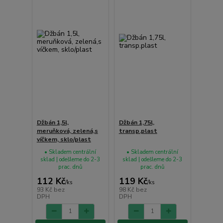
Džbán 1,5l,
Džbán 1,75l,
meruňková, zelená,s
transp.plast
víčkem, sklo/plast
• Skladem centrální
• Skladem centrální
sklad | odešleme do 2-3
sklad | odešleme do 2-3
prac. dnů
prac. dnů
112 Kč
119 Kč
/
ks
/
ks
93 Kč
bez
98 Kč
bez
DPH
DPH