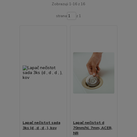
Zobrazuji 1-16 z 16
strana
z 1
Lapač nečistot sada
Lapač nečistot d
3ks (d , d , d , ), kov
70mm/hl. 7mm, ACER,
NR