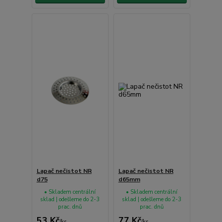
Lapač nečistot NR
Lapač nečistot NR
d75
d65mm
• Skladem centrální
• Skladem centrální
sklad | odešleme do 2-3
sklad | odešleme do 2-3
prac. dnů
prac. dnů
53 Kč
77 Kč
/
ks
/
ks