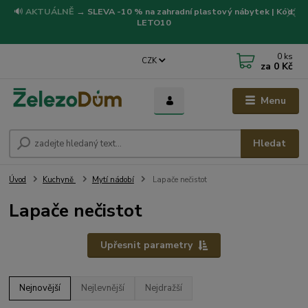
🔊
AKTUÁLNĚ
→
SLEVA -10 % na zahradní plastový nábytek | Kód:
LETO10
0
ks
CZK
za
0 Kč
Menu
Hledat
Úvod
Kuchyně
Mytí nádobí
Lapače nečistot
Lapače nečistot
Upřesnit parametry
Nejnovější
Nejlevnější
Nejdražší