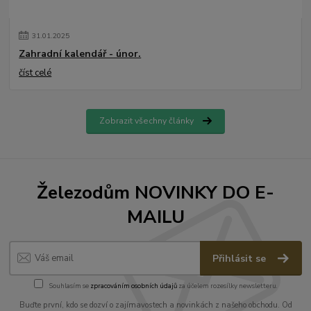
31
.
01
.
2025
Zahradní kalendář - únor.
číst celé
Zobrazit všechny články
Železodům NOVINKY DO E-
MAILU
Přihlásit se
Souhlasím se
zpracováním osobních údajů
za účelem rozesílky newsletteru.
Buďte první, kdo se dozví o zajímavostech a novinkách z našeho obchodu. Od