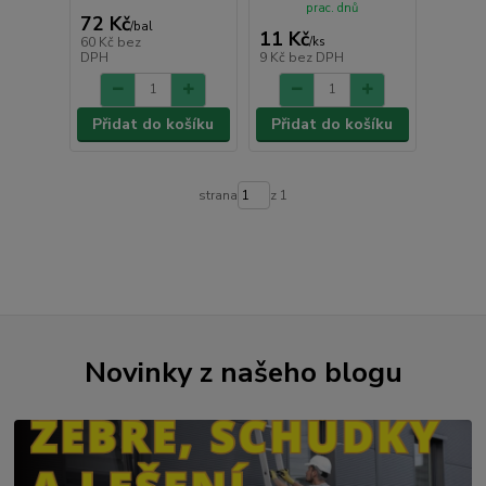
prac. dnů
72 Kč
/
bal
11 Kč
60 Kč
bez
/
ks
DPH
9 Kč
bez DPH
Přidat do košíku
Přidat do košíku
strana
z 1
Novinky z našeho blogu