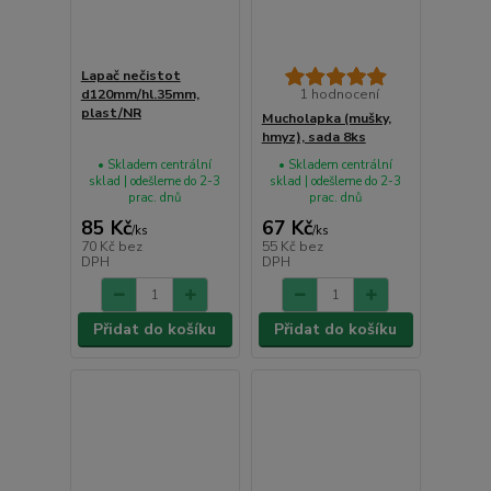
Lapač nečistot
d120mm/hl.35mm,
1 hodnocení
plast/NR
Mucholapka (mušky,
hmyz), sada 8ks
• Skladem centrální
• Skladem centrální
sklad | odešleme do 2-3
sklad | odešleme do 2-3
prac. dnů
prac. dnů
85 Kč
67 Kč
/
ks
/
ks
70 Kč
bez
55 Kč
bez
DPH
DPH
Přidat do košíku
Přidat do košíku