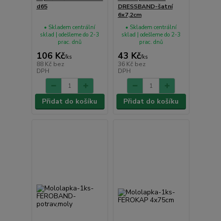
d65
DRESSBAND-šatní
6x7,2cm
• Skladem centrální
• Skladem centrální
sklad | odešleme do 2-3
sklad | odešleme do 2-3
prac. dnů
prac. dnů
106 Kč
43 Kč
/
ks
/
ks
88 Kč
bez
36 Kč
bez
DPH
DPH
Přidat do košíku
Přidat do košíku