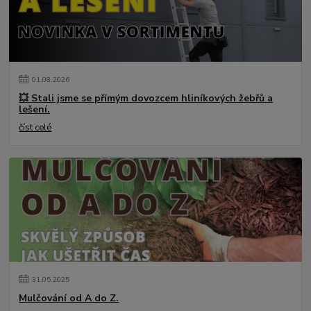
01
.
08
.
2026
💥 Stali jsme se přímým dovozcem hliníkových žebřů a
lešení.
číst celé
31
.
05
.
2025
Mulčování od A do Z.