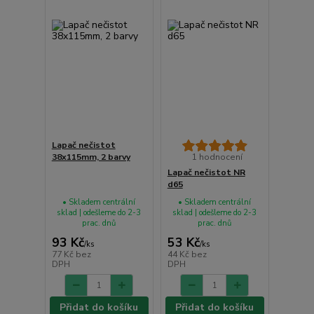
Lapač nečistot
38x115mm, 2 barvy
1 hodnocení
Lapač nečistot NR
d65
• Skladem centrální
• Skladem centrální
sklad | odešleme do 2-3
sklad | odešleme do 2-3
prac. dnů
prac. dnů
93 Kč
53 Kč
/
ks
/
ks
77 Kč
bez
44 Kč
bez
DPH
DPH
Přidat do košíku
Přidat do košíku