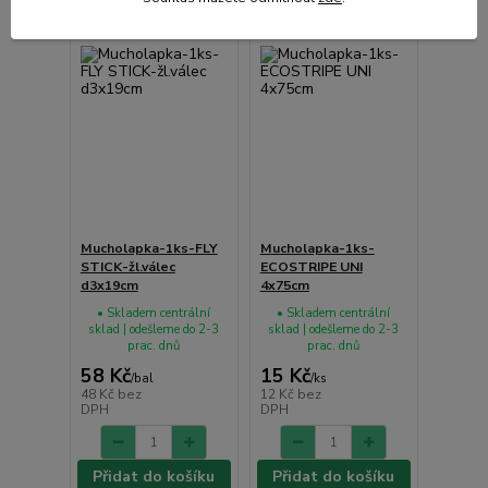
Mucholapka-1ks-FLY
Mucholapka-1ks-
STICK-žl.válec
ECOSTRIPE UNI
d3x19cm
4x75cm
• Skladem centrální
• Skladem centrální
sklad | odešleme do 2-3
sklad | odešleme do 2-3
prac. dnů
prac. dnů
58 Kč
15 Kč
/
bal
/
ks
48 Kč
bez
12 Kč
bez
DPH
DPH
Přidat do košíku
Přidat do košíku