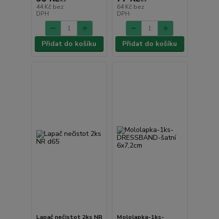
44 Kč
bez
64 Kč
bez
DPH
DPH
Přidat do košíku
Přidat do košíku
Lapač nečistot 2ks NR
Mololapka-1ks-