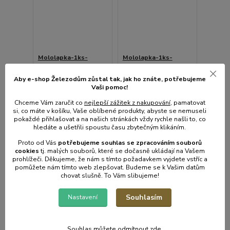
Mololapka-1ks-
Mololapka-1ks-
FEROBAND-
FEROKAP 4x75cm
potrav,moly
Aby e-shop Železodům zůstal tak, jak ho znáte, potřebujeme
Vaši pomoc!
• Skladem centrální
• Skladem centrální
sklad | odešleme do 2-3
sklad | odešleme do 2-3
Chceme Vám zaručit co
nejlepší zážitek z nakupování
, pamatovat
prac. dnů
prac. dnů
si, co máte v košíku, Vaše oblíbené produkty, abyste se nemuseli
27 Kč
28 Kč
pokaždé přihlašovat a na našich stránkách vždy rychle našli to, co
/
ks
/
ks
22 Kč
bez
23 Kč
bez
hledáte a ušetřili spoustu času zbytečným klikáním.
DPH
DPH
Proto od Vás
potřebujeme souhlas s
e
zpracováním souborů
cookies
t
j. malých souborů, které se dočasně ukládají na Vašem
prohlížeči. Děkujeme, že nám s tímto požadavkem vyjdete vstříc a
Přidat do košíku
Přidat do košíku
pomůžete nám tímto web zlepšovat. Budeme se k Vašim datům
chovat slušně. To Vám slibujeme!
Souhlasím
Nastavení
Souhlas můžete odmítnout
zde
.