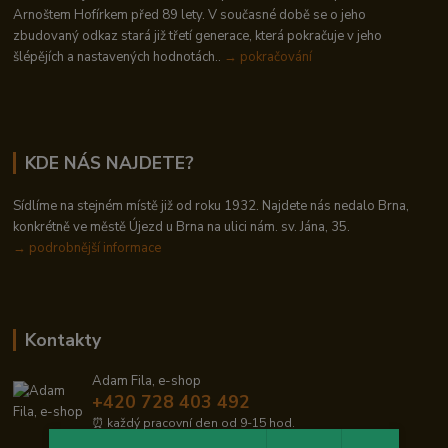
Arnoštem Hofírkem před 89 lety. V současné době se o jeho
zbudovaný odkaz stará již třetí generace, která pokračuje v jeho
šlépějích a nastavených hodnotách..
→ pokračování
KDE NÁS NAJDETE?
Sídlíme na stejném místě již od roku 1932. Najdete nás nedalo Brna,
konkrétně ve městě Újezd u Brna na ulici nám. sv. Jána, 35.
→
podrobnější informace
Kontakty
Adam Fila, e-shop
+420 728 403 492
⏰ každý pracovní den od 9-15 hod.