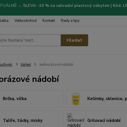
TUÁLNĚ
→
SLEVA -10 % na zahradní plastový nábytek | Kód: 
latba
Velkoobchod
Kontakt
Rady a tipy
Hledat
Kuchyně
Vaření
Jednorázové nádobí
orázové nádobí
Brčka, víčka
Kelímky, sklenice, 
Talíře, tácky, misky
Grilovací nádobí