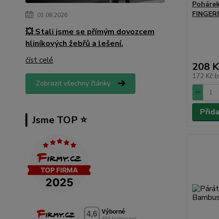
Pohárek
FINGERF
01.08.2026
💥 Stali jsme se přímým dovozcem
hliníkových žebřů a lešení.
číst celé
208 K
172 Kč
b
Zobrazit všechny články
Přid
Jsme TOP ⭐️