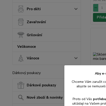
Pro děti
Přid
Zavařování
Grilování
Velikonoce
Vánoce
Dárkový poukazy
Aby e-
Chceme Vám zaručit c
Dárkové poukazy
abyste se nemuseli 
Sklen.4
barev, p
Nové zboží & novinky
Proto od Vás
potřebu
ukládají na Vašem pro