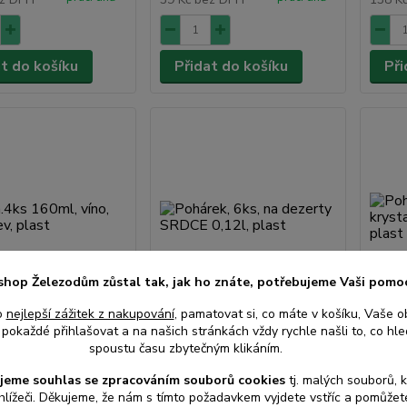
at do košíku
Přidat do košíku
Při
shop Železodům zůstal tak, jak ho znáte, potřebujeme Vaši pomo
o
nejlepší zážitek z nakupování
, pamatovat si, co máte v košíku, Vaše o
pokaždé přihlašovat a na našich stránkách vždy rychle našli to, co hled
ks 160ml, víno, mix
Pohárek, 6ks, na dezerty
Pohár
spoustu času zbytečným klikáním.
last
SRDCE 0,12l, plast
krysta
plast
jeme souhlas s
e
zpracováním souborů cookies
t
j. malých souborů, 
hlížeči. Děkujeme, že nám s tímto požadavkem vyjdete vstříc a pomůže
• Skladem
• Skladem