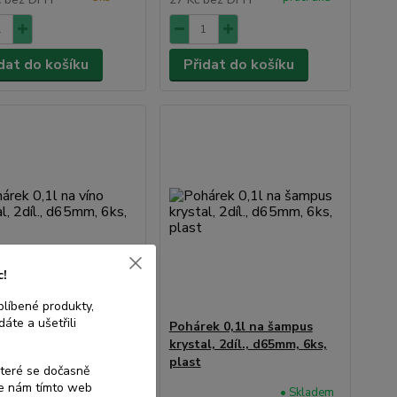
dat do košíku
Přidat do košíku
c!
blíbené produkty,
áte a ušetřili
ek 0,1l na víno
Pohárek 0,1l na šampus
l, 2díl., d65mm, 6ks,
krystal, 2díl., d65mm, 6ks,
plast
které se dočasně
te nám tímto web
• Skladem
• Skladem