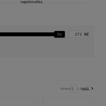
Do
Kč
strana
z 4
další