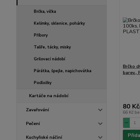
Brčka, víčka
Kelímky, sklenice, pohárky
Příbory
Talíře, tácky, misky
Grilovací nádobí
Brčko d
Párátka, špejle, napichovátka
barev.,
Podložky
Kartáče na nádobí
80 Kč
Zavařování
66 Kč
be
Pečení
Přid
Kuchyňské náčiní