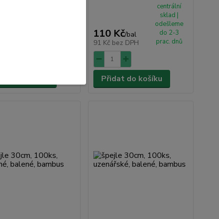
centrální
centrální
sklad |
sklad |
odešleme
odešleme
Kč
110 Kč
do 2-3
do 2-3
/
bal
/
bal
prac. dnů
prac. dnů
bez DPH
91 Kč
bez DPH
dat do košíku
Přidat do košíku