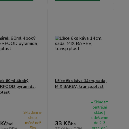
ek 60ml 4boký
Lžíce 6ks káva 14cm, sada,
ERFOOD pyramida,
MIX BAREV, transp.plast
 plast
• Skladem
centrální
Skladem e-
sklad |
shop,
odešleme
 Kč
33 Kč
méně než
do 2-3
/
bal
/
bal
5ks
prac. dnů
č
bez DPH
27 Kč
bez DPH