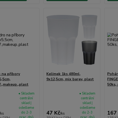
 na příbory
Kelímek 1ks 480ml,
Pohár
5,5cm,
9x12,5cm, mix barev, plast
FING
ř.,makeup.,plast
50ks,
• Skladem
• Skladem
centrální
centrální
sklad |
sklad |
odešleme
odešleme
47 Kč
167
do 2-3
do 2-3
/
ks
/
ks
prac. dnů
prac. dnů
z DPH
39 Kč
bez DPH
138 K