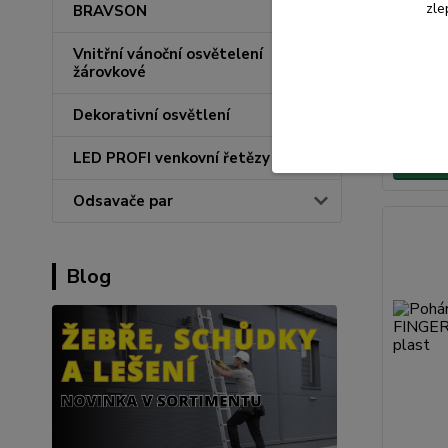
zle
BRAVSON
Vnitřní vánoční osvětelení
58 Kč
žárovkové
48 Kč
be
Dekorativní osvětlení
LED PROFI venkovní řetězy
Přid
Odsavače par
Blog