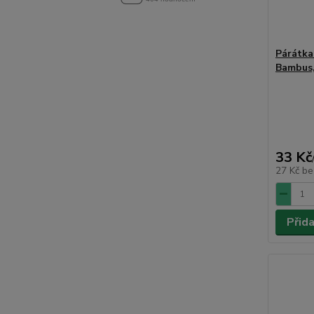
Párátka
Bambus,
33 Kč
27 Kč
be
Přid