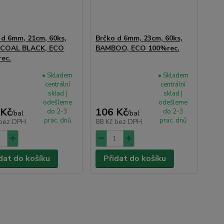
 d 6mm, 21cm, 60ks,
Brčko d 6mm, 23cm, 60ks,
COAL BLACK, ECO
BAMBOO, ECO 100%rec.
ec.
• Skladem
• Skladem
centrální
centrální
sklad |
sklad |
odešleme
odešleme
 Kč
106 Kč
do 2-3
do 2-3
/
bal
/
bal
prac. dnů
prac. dnů
bez DPH
88 Kč
bez DPH
dat do košíku
Přidat do košíku