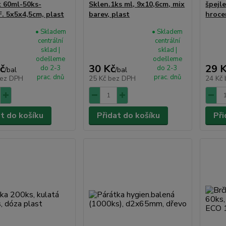
 60ml-50ks-
Sklen.1ks ml, 9x10,6cm, mix
špejl
. 5x5x4,5cm, plast
barev, plast
hroce
• Skladem
• Skladem
centrální
centrální
sklad |
sklad |
odešleme
odešleme
č
30 Kč
29 
do 2-3
do 2-3
/
bal
/
bal
prac. dnů
prac. dnů
ez DPH
25 Kč
bez DPH
24 Kč
at do košíku
Přidat do košíku
Při