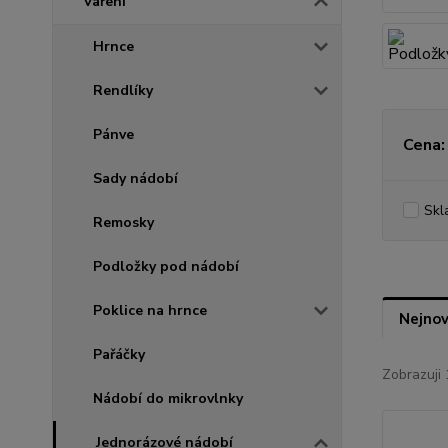
Vaření
Hrnce
Rendlíky
Pánve
Cena:
Sady nádobí
Skl
Remosky
Podložky pod nádobí
Poklice na hrnce
Nejnov
Pařáčky
Zobrazuji 
Nádobí do mikrovlnky
Jednorázové nádobí