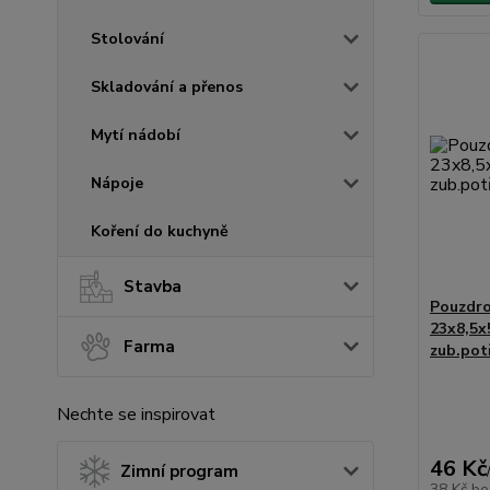
Stolování
Skladování a přenos
Mytí nádobí
Nápoje
Koření do kuchyně
Stavba
Pouzdro
23x8,5x
Farma
zub.pot
Nechte se inspirovat
46 Kč
Zimní program
38 Kč
be