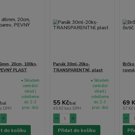
6mm, 20cm, 100ks,
Panák 30ml-20ks-
Brčko 
 PEVNÝ PLAST
TRANSPARENTNÍ, plast
rovné
• Skladem
• Skladem
centrální
centrální
sklad |
sklad |
odešleme
odešleme
55 Kč
69 
do 2-3
do 2-3
/
bal
/
bal
prac. dnů
prac. dnů
z DPH
45 Kč
bez DPH
57 Kč
at do košíku
Přidat do košíku
Při