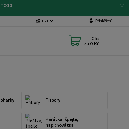
LETO10
Přihlášení
CZK
0
ks
za
0 Kč
pohárky
Příbory
Párátka, špejle,
napichovátka