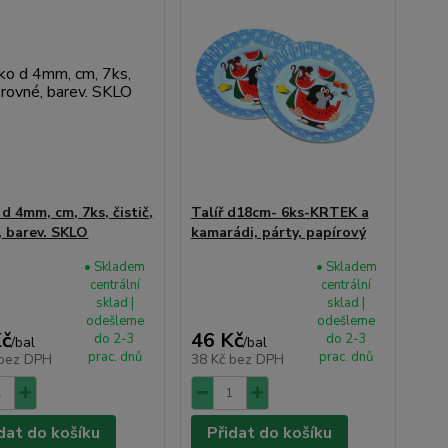
d 4mm, cm, 7ks, čistič,
Talíř d18cm- 6ks-KRTEK a
, barev. SKLO
kamarádi, párty, papírový
• Skladem
• Skladem
centrální
centrální
sklad |
sklad |
odešleme
odešleme
Kč
46 Kč
do 2-3
do 2-3
/
bal
/
bal
prac. dnů
prac. dnů
bez DPH
38 Kč
bez DPH
dat do košíku
Přidat do košíku