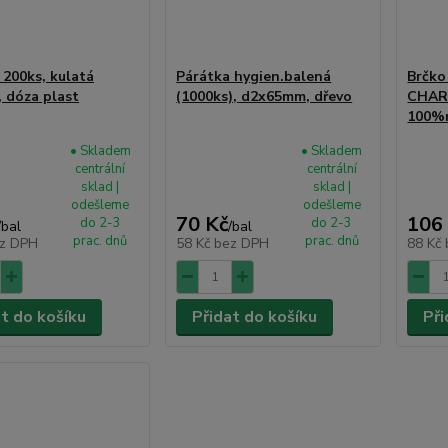
 200ks, kulatá
Párátka hygien.balená
Brčko
 dóza plast
(1000ks), d2x65mm, dřevo
CHAR
100%r
• Skladem
• Skladem
centrální
centrální
sklad |
sklad |
odešleme
odešleme
70 Kč
106
do 2-3
do 2-3
/
bal
/
bal
prac. dnů
prac. dnů
z DPH
58 Kč
bez DPH
88 Kč
at do košíku
Přidat do košíku
Při