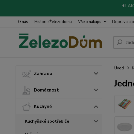
🔊
AK
O nás
Historie Železodomu
Vše o nákupu
Doprava a p
Úvod
Zahrada
Jedn
Domácnost
Kuchyně
Kuchyňské spotřebiče