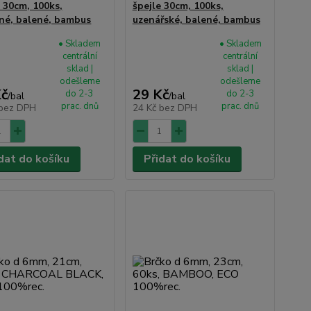
e 30cm, 100ks,
špejle 30cm, 100ks,
né, balené, bambus
uzenářské, balené, bambus
• Skladem
• Skladem
centrální
centrální
sklad |
sklad |
odešleme
odešleme
Kč
29 Kč
do 2-3
do 2-3
/
bal
/
bal
prac. dnů
prac. dnů
bez DPH
24 Kč
bez DPH
dat do košíku
Přidat do košíku