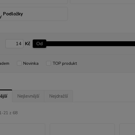
Podložky
Kč
Od
adem
Novinka
TOP produkt
ější
Nejlevnější
Nejdražší
1-21 z 68