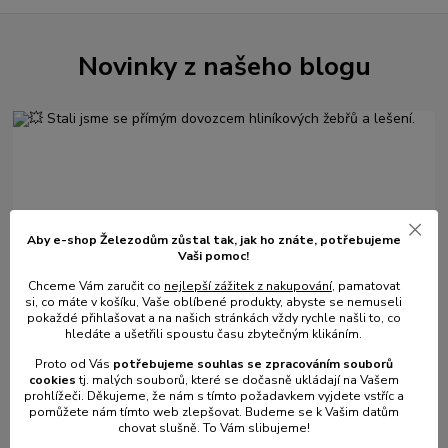
Novinky z našeho blogu
Aby e-shop Železodům zůstal tak, jak ho znáte, potřebujeme
Vaši pomoc!
Chceme Vám zaručit co
nejlepší zážitek z nakupování
, pamatovat
01
.
08
.
2026
si, co máte v košíku, Vaše oblíbené produkty, abyste se nemuseli
💥 Stali jsme se přímým dovozcem hliníkových žebřů a
pokaždé přihlašovat a na našich stránkách vždy rychle našli to, co
lešení.
hledáte a ušetřili spoustu času zbytečným klikáním.
číst celé
Proto od Vás
potřebujeme souhlas s
e
zpracováním souborů
cookies
t
j. malých souborů, které se dočasně ukládají na Vašem
prohlížeči. Děkujeme, že nám s tímto požadavkem vyjdete vstříc a
pomůžete nám tímto web zlepšovat. Budeme se k Vašim datům
chovat slušně. To Vám slibujeme!