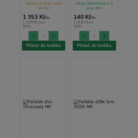
Skladem e-shop, méně
sklad | odešleme do 2-3
než 5ks
prac. dnů
1 353 Kč
140 Kč
/
ks
/
ks
1 118 Kč
bez
116 Kč
bez
DPH
DPH
Přidat do košíku
Přidat do košíku