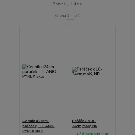
Zobrazuji 1-4 z 4
strana
z 1
Cedník d24cm-
Pařáček d16-
pařáček, TITANIO
24cm,malý, NR
PYREX sklo
• Skladem centrální