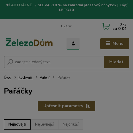
🔊
AKTUÁLNĚ
→
SLEVA -10 % na zahradní plastový nábytek | Kód:
LETO10
0
ks
CZK
za
0 Kč
Menu
Hledat
Úvod
Kuchyně
Vaření
Pařáčky
Pařáčky
Upřesnit parametry
Nejnovější
Nejlevnější
Nejdražší