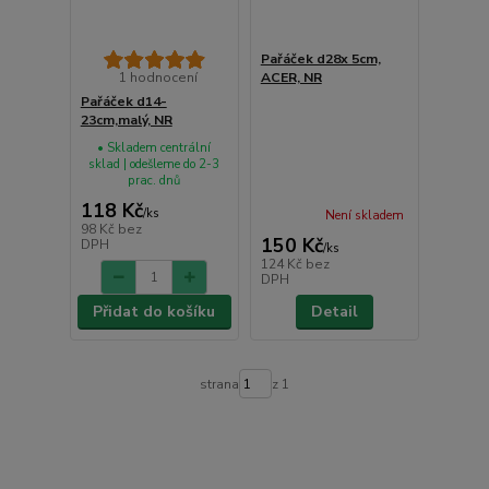
Pařáček d28x 5cm,
1 hodnocení
ACER, NR
Pařáček d14-
23cm,malý, NR
• Skladem centrální
sklad | odešleme do 2-3
prac. dnů
118 Kč
/
ks
Není skladem
98 Kč
bez
150 Kč
DPH
/
ks
124 Kč
bez
DPH
Přidat do košíku
Detail
strana
z 1