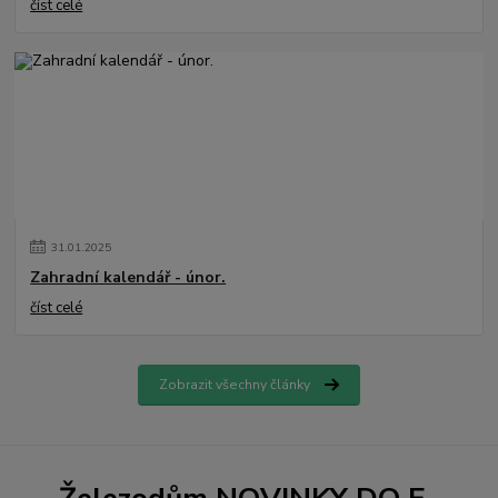
číst celé
31
.
01
.
2025
Zahradní kalendář - únor.
číst celé
Zobrazit všechny články