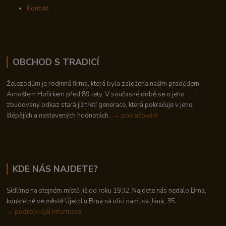
Kontakt
OBCHOD S TRADICÍ
Železodům je rodinná firma, která byla založena naším pradědem
Arnoštem Hofírkem před 89 lety. V současné době se o jeho
zbudovaný odkaz stará již třetí generace, která pokračuje v jeho
šlépějích a nastavených hodnotách..
→ pokračování
KDE NÁS NAJDETE?
Sídlíme na stejném místě již od roku 1932. Najdete nás nedalo Brna,
konkrétně ve městě Újezd u Brna na ulici nám. sv. Jána, 35.
→
podrobnější informace