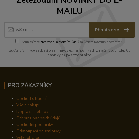
Železodům NOVINKY DO E-
MAILU
Přihlásit se
Souhlasím se
zpracováním osobních údajů
za účelem rozesílky newsletteru.
Buďte první, kdo se dozví o zajímavostech a novinkách z našeho obchodu. Od
nabídky až po sezónní akce.
PRO ZÁKAZNÍKY
Obchod s tradicí
Vše o nákupu
Doprava a platba
Ochrana osobních údajů
Obchodní podmínky
Odstoupení od smlouvy
Velkoobchod