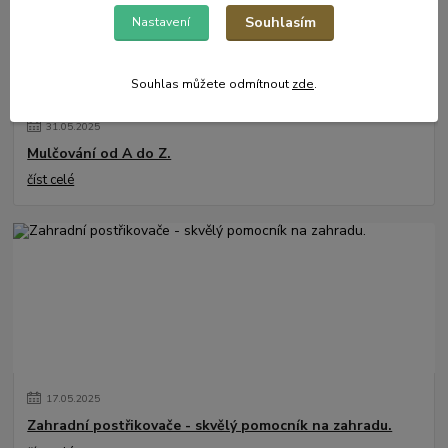
Souhlasím
Nastavení
Souhlas můžete odmítnout
zde
.
31
.
05
.
2025
Mulčování od A do Z.
číst celé
17
.
05
.
2025
Zahradní postřikovače - skvělý pomocník na zahradu.